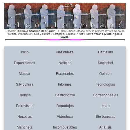
Director:
Dionisio Sánchez Rodríguez
. El Pollo Urbano. Desde 1977 la primera revista de sátira
política, información, ocio y cultura . Zaragoza. España.
Nº 254. Extra Verano (Julio Agosto
2026)
.
Inicio
Naturaleza
Pantallas
Exposiciones
Noticias
Sociedad
Música
Escenarios
Opinión
Silvicultura
Informes
Tecnologías
Ciencia
Gastronomía
Corresponsales
Entrevistas
Reportajes
Letras
Nosotras
Videoteca
Sin barreras
Mancheta
Incombustibles
Análisis