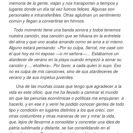
memoria de la gente, viajan y nos transportan a tiempos y
lugares donde un día tal vez fuimos felices. Algunas son
personales e intransferibles. Otras aglutinan un sentimiento
común y llegan a convertirse en himnos.
Todo momento tiene una banda sonora y todos tenemos
nuestra canción, esa canción que se hilvana en la entretela
del alma y que uno acaba amando como se ama a sí mismo.
Alguno estará pensando: «Por su culpa, Serrat, me casé con
el que hoy es mi esposo —o mi señora—… Estábamos un
atardecer de verano en la playa cuando empezó a sonar su
canción y…, etcétera». Por favor, a cada quien lo suyo. Eso
no es culpa de mis canciones, sino de sus atardeceres de
verano y de sus ímpetus juveniles.
Una de las muchas cosas que tengo que agradecer a la
vida es este oficio, que me ha llevado a caminar el mundo
sin que las penurias económicas o políticas me empujaran a
hacerlo, y en ese ir y venir he podido conocer gentes de todo
tipo y condición en lugares distintos a los que crecí, con
otras costumbres y otras maneras de ver y mirar la vida,
que, lejos de llevarme a consolidar y concretar una idea de
patria sublimada y distante, se fue consolidando en el