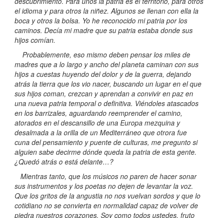
descubrimiento. Para unos la patria es el territorio, para otros
el idioma y para otros la niñez. Algunos se llenan con ella la
boca y otros la bolsa. Yo he reconocido mi patria por los
caminos. Decía mi madre que su patria estaba donde sus
hijos comían.
Probablemente, eso mismo deben pensar los miles de
madres que a lo largo y ancho del planeta caminan con sus
hijos a cuestas huyendo del dolor y de la guerra, dejando
atrás la tierra que los vio nacer, buscando un lugar en el que
sus hijos coman, crezcan y aprendan a convivir en paz en
una nueva patria temporal o definitiva. Viéndoles atascados
en los barrizales, aguardando reemprender el camino,
atorados en el descansillo de una Europa mezquina y
desalmada a la orilla de un Mediterráneo que otrora fue
cuna del pensamiento y puente de culturas, me pregunto si
alguien sabe decirme dónde queda la patria de esta gente.
¿Quedó atrás o está delante…?
Mientras tanto, que los músicos no paren de hacer sonar
sus instrumentos y los poetas no dejen de levantar la voz.
Que los gritos de la angustia no nos vuelvan sordos y que lo
cotidiano no se convierta en normalidad capaz de volver de
piedra nuestros corazones. Soy como todos ustedes, fruto