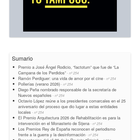
Sumario
Premio a José Ángel Rodicio, “factotum” que fue de “La
Campana de los Perdidos”
- nº 254
Ramón Perdiguer: una vida de amor por el cine
- nº 254
Pollerías (verano 2026)
- nº 254
Diego Peña nombrado responsable de la secretaría de
Nuevos españoles
- nº 254
Octavio López reúne a los presidentes comarcales en el 25
aniversario del proceso que dio lugar a estas entidades
locales
- nº 254
El Premio Arquitectura 2026 de Rehabilitación es para la
intervención en el Monasterio de Sijena
- nº 254
Los Premios Rey de España reconocen el periodismo
frente a la guerra y la desinformación
- nº 254