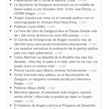
Presentacion del nº 29 de la Revista “Crisis”
- nº 254
La Diputación de Zaragoza reconocerá con la medalla de
Santa Isabel a Luis González Uriol, Víctor Juan Borroy y
CERMI Aragón
- nº 253
Aragón impulsa sus vinos en el mercado asiático con un
stand agrupado en Vinexpo Asia Hong Kong
- nº 253
Pollerías (Junio 2026)
- nº 253
La Feria del Libro de Zaragoza lleva al Parque Grande más
de 1.000 actos de firma con unos 500 autores
- nº 253
El Comité de Emergencias de Aragón moviliza más de
262.000 euros para ayuda humanitaria internacional
- nº 253
Los expertos reivindican la evaluación de la gestión pública
para una mejor gobernanza
- nº 253
Carlos Martínez se despidió de la Alcaldía tras casi dos
décadas. «Hoy doy un paso a un lado, pero no me voy; me
quedo como un soriano más”.
- nº 252
Premio Lanzón para Alberto Jiménez Schuhmacher
- nº 252
Corita Viamonte hace pública, en el Ayuntamiento de
Zaragoza, su biografía novelada escrita por Genoveva
Rodea
- nº 252
Pollerías (Mayo 2026)
- nº 252
Marcelino Iglesias, el presidente más longevo, estrena
retrato oficial: «Hice todo lo posible por dejar un Aragón
mejor»
- nº 252
El Gobierno de Aragón culmina el Programa de Desarrollo