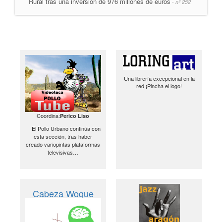
Rural tras una inversión de 976 millones de euros
- nº 252
Una librería excepcional en la
red ¡Pincha el logo!
Coordina:
Perico Liso
El Pollo Urbano continúa con
esta sección, tras haber
creado variopintas plataformas
televisivas…
Cabeza Woque