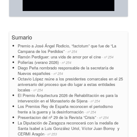
Sumario
Premio a José Ángel Rodicio, “factotum” que fue de “La
Campana de los Perdidos”
- nº 254
Ramón Perdiguer: una vida de amor por el cine
- nº 254
Pollerías (verano 2026)
- nº 254
Diego Peña nombrado responsable de la secretaría de
Nuevos españoles
- nº 254
Octavio López reúne a los presidentes comarcales en el 25
aniversario del proceso que dio lugar a estas entidades
locales
- nº 254
El Premio Arquitectura 2026 de Rehabilitación es para la
intervención en el Monasterio de Sijena
- nº 254
Los Premios Rey de España reconocen el periodismo
frente a la guerra y la desinformación
- nº 254
Presentacion del nº 29 de la Revista “Crisis”
- nº 254
La Diputación de Zaragoza reconocerá con la medalla de
Santa Isabel a Luis González Uriol, Víctor Juan Borroy y
CERMI Aragón
- nº 253