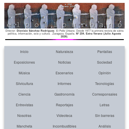
Director:
Dionisio Sánchez Rodríguez
. El Pollo Urbano. Desde 1977 la primera revista de sátira
política, información, ocio y cultura . Zaragoza. España.
Nº 254. Extra Verano (Julio Agosto
2026)
.
Inicio
Naturaleza
Pantallas
Exposiciones
Noticias
Sociedad
Música
Escenarios
Opinión
Silvicultura
Informes
Tecnologías
Ciencia
Gastronomía
Corresponsales
Entrevistas
Reportajes
Letras
Nosotras
Videoteca
Sin barreras
Mancheta
Incombustibles
Análisis