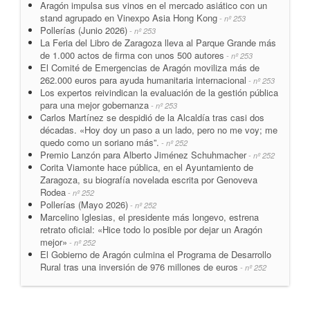
Aragón impulsa sus vinos en el mercado asiático con un
stand agrupado en Vinexpo Asia Hong Kong
- nº 253
Pollerías (Junio 2026)
- nº 253
La Feria del Libro de Zaragoza lleva al Parque Grande más
de 1.000 actos de firma con unos 500 autores
- nº 253
El Comité de Emergencias de Aragón moviliza más de
262.000 euros para ayuda humanitaria internacional
- nº 253
Los expertos reivindican la evaluación de la gestión pública
para una mejor gobernanza
- nº 253
Carlos Martínez se despidió de la Alcaldía tras casi dos
décadas. «Hoy doy un paso a un lado, pero no me voy; me
quedo como un soriano más”.
- nº 252
Premio Lanzón para Alberto Jiménez Schuhmacher
- nº 252
Corita Viamonte hace pública, en el Ayuntamiento de
Zaragoza, su biografía novelada escrita por Genoveva
Rodea
- nº 252
Pollerías (Mayo 2026)
- nº 252
Marcelino Iglesias, el presidente más longevo, estrena
retrato oficial: «Hice todo lo posible por dejar un Aragón
mejor»
- nº 252
El Gobierno de Aragón culmina el Programa de Desarrollo
Rural tras una inversión de 976 millones de euros
- nº 252