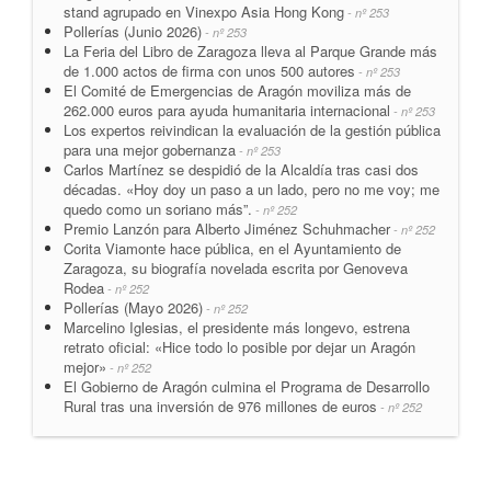
stand agrupado en Vinexpo Asia Hong Kong
- nº 253
Pollerías (Junio 2026)
- nº 253
La Feria del Libro de Zaragoza lleva al Parque Grande más
de 1.000 actos de firma con unos 500 autores
- nº 253
El Comité de Emergencias de Aragón moviliza más de
262.000 euros para ayuda humanitaria internacional
- nº 253
Los expertos reivindican la evaluación de la gestión pública
para una mejor gobernanza
- nº 253
Carlos Martínez se despidió de la Alcaldía tras casi dos
décadas. «Hoy doy un paso a un lado, pero no me voy; me
quedo como un soriano más”.
- nº 252
Premio Lanzón para Alberto Jiménez Schuhmacher
- nº 252
Corita Viamonte hace pública, en el Ayuntamiento de
Zaragoza, su biografía novelada escrita por Genoveva
Rodea
- nº 252
Pollerías (Mayo 2026)
- nº 252
Marcelino Iglesias, el presidente más longevo, estrena
retrato oficial: «Hice todo lo posible por dejar un Aragón
mejor»
- nº 252
El Gobierno de Aragón culmina el Programa de Desarrollo
Rural tras una inversión de 976 millones de euros
- nº 252