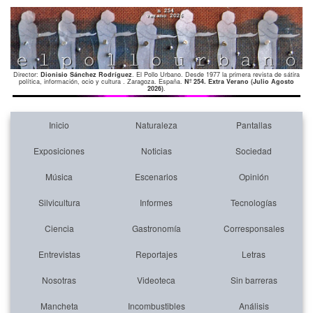
Director:
Dionisio Sánchez Rodríguez
. El Pollo Urbano. Desde 1977 la primera revista de sátira
política, información, ocio y cultura . Zaragoza. España.
Nº 254. Extra Verano (Julio Agosto
2026)
.
Inicio
Naturaleza
Pantallas
Exposiciones
Noticias
Sociedad
Música
Escenarios
Opinión
Silvicultura
Informes
Tecnologías
Ciencia
Gastronomía
Corresponsales
Entrevistas
Reportajes
Letras
Nosotras
Videoteca
Sin barreras
Mancheta
Incombustibles
Análisis