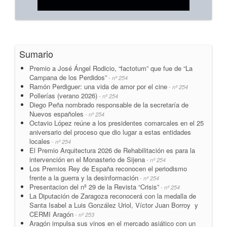
Sumario
Premio a José Ángel Rodicio, “factotum” que fue de “La
Campana de los Perdidos”
- nº 254
Ramón Perdiguer: una vida de amor por el cine
- nº 254
Pollerías (verano 2026)
- nº 254
Diego Peña nombrado responsable de la secretaría de
Nuevos españoles
- nº 254
Octavio López reúne a los presidentes comarcales en el 25
aniversario del proceso que dio lugar a estas entidades
locales
- nº 254
El Premio Arquitectura 2026 de Rehabilitación es para la
intervención en el Monasterio de Sijena
- nº 254
Los Premios Rey de España reconocen el periodismo
frente a la guerra y la desinformación
- nº 254
Presentacion del nº 29 de la Revista “Crisis”
- nº 254
La Diputación de Zaragoza reconocerá con la medalla de
Santa Isabel a Luis González Uriol, Víctor Juan Borroy y
CERMI Aragón
- nº 253
Aragón impulsa sus vinos en el mercado asiático con un