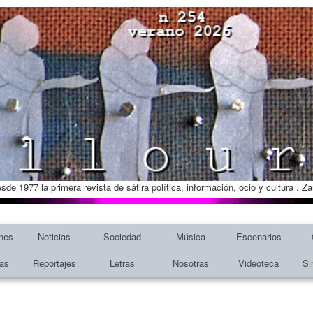
esde 1977 la primera revista de sátira política, información, ocio y cultura . 
nes
Noticias
Sociedad
Música
Escenarios
tas
Reportajes
Letras
Nosotras
Videoteca
Si