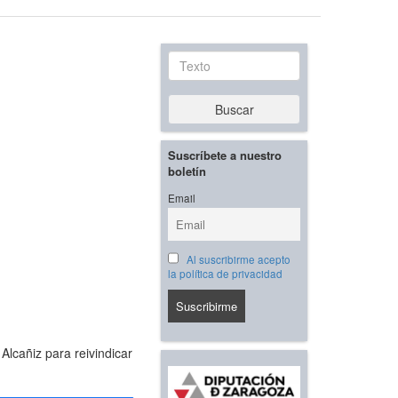
Texto
Buscar
Suscríbete a nuestro
boletín
Email
Al suscribirme acepto
la política de privacidad
lcañiz para reivindicar