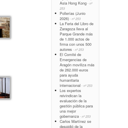
Asia Hong Kong
- nº
253
Pollerías (Junio
2026)
- nº 253
La Feria del Libro de
Zaragoza lleva al
Parque Grande más
de 1.000 actos de
firma con unos 500
autores
- nº 253
El Comité de
Emergencias de
Aragón moviliza más
de 262.000 euros
para ayuda
humanitaria
internacional
- nº 253
Los expertos
reivindican la
evaluación de la
gestión pública para
una mejor
gobernanza
- nº 253
Carlos Martínez se
despidió de la