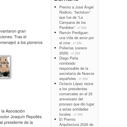
Premio a José Ángel
Rodicio, “factotum”
que fue de “La
Campana de los
Perdidos”
- nº 254
levantaron gran
Ramón Perdiguer:
ciones. Tras el
una vida de amor por
homenajeó a los pioneros
el cine
- nº 254
Pollerías (verano
2026)
- nº 254
Diego Peña
nombrado
responsable de la
secretaría de Nuevos
españoles
- nº 254
Octavio López reúne
a los presidentes
comarcales en el 25
aniversario del
proceso que dio lugar
a estas entidades
 la Asociación
locales
- nº 254
 doctor Joaquín Repollés
El Premio
al presidente de la
Arquitectura 2026 de