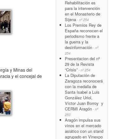
Rehabilitación es
para la intervención
en el Monasterio de
Sijena
- nº 254
Los Premios Rey de
España reconocen el
periodismo frente a
la guerra y la
desinformación
- nº
254
Presentacion del nº
29 de la Revista
ergía y Minas del
“Crisis”
- nº 254
La Diputación de
racia y el concejal de
Zaragoza reconocerá
con la medalla de
Santa Isabel a Luis
González Uriol,
Víctor Juan Borroy y
CERMI Aragón
- nº
253
Aragón impulsa sus
vinos en el mercado
asiático con un stand
agrupado en Vinexpo