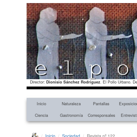
Director:
Dionisio Sánchez Rodríguez
. El Pollo Urbano. D
Inicio
Naturaleza
Pantallas
Exposicio
Ciencia
Gastronomía
Corresponsales
Entrevis
Inicio
Sociedad
Revista nº 122