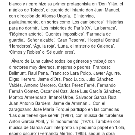
blanco y negro hizo su primer protagonista en ‘Don Yllán, el
mágico de Toledo’, el cuento del infante don Juan Manuel,
con dirección de Alfonso Ungría. E intervino,
paulatinamente, en series como ‘Los camioneros’, ‘Historias
para no dormir’, ‘Los misterios de París XV’, ‘La barraca’,
‘Régimen abierto’, ‘Cuentos imposibles’, ‘Farmacia de
guardia’, ‘Señor alcalde’, ‘Gran Reserva’, ‘Hospital Central’,
‘Herederos’, ‘Águila roja’, ‘Luna, el misterio de Calenda’,
‘Olmos y Robles’ o ‘Sé quién eres’.
Álvaro de Luna cultivó todos los géneros y trabajó con
directores muy diversos, mejores o peores: Francesc
Bellmunt, Raúl Peña, Francisco Lara Polop, Javier Aguirre,
Eligio Herrero, Jaime d’Ors, Paco Lucio, Julio Sánchez
Valdés, Antonio Mercero, Carlos Pérez Ferré, Fernando
Fernán Gómez, Óscar del Caz, José Luis García Sánchez,
Montxo Armendáriz, Imanol Uribe, Salvador García Ruiz,
Juan Antonio Bardem, Jaime de Armiñán… Con el
zaragozano José María Forqué participó en las comedias
‘Las que tienen que servir’ (1967), con música del turolense
Antón García Abril, y ‘El monumento’ (1970). También con
música de García Abril interpretó un pequeño papel en ‘Lola,
espejo oscuro’ (Fernando Merino, 1965), según la obra