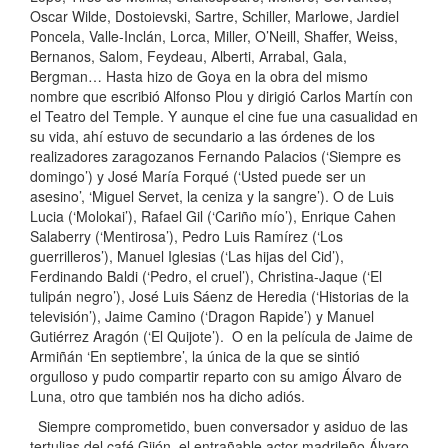
Oscar Wilde, Dostoievski, Sartre, Schiller, Marlowe, Jardiel
Poncela, Valle-Inclán, Lorca, Miller, O’Neill, Shaffer, Weiss,
Bernanos, Salom, Feydeau, Alberti, Arrabal, Gala,
Bergman… Hasta hizo de Goya en la obra del mismo
nombre que escribió Alfonso Plou y dirigió Carlos Martín con
el Teatro del Temple. Y aunque el cine fue una casualidad en
su vida, ahí estuvo de secundario a las órdenes de los
realizadores zaragozanos Fernando Palacios (‘Siempre es
domingo’) y José María Forqué (‘Usted puede ser un
asesino’, ‘Miguel Servet, la ceniza y la sangre’). O de Luis
Lucia (‘Molokai’), Rafael Gil (‘Cariño mío’), Enrique Cahen
Salaberry (‘Mentirosa’), Pedro Luis Ramírez (‘Los
guerrilleros’), Manuel Iglesias (‘Las hijas del Cid’),
Ferdinando Baldi (‘Pedro, el cruel’), Christina-Jaque (‘El
tulipán negro’), José Luis Sáenz de Heredia (‘Historias de la
televisión’), Jaime Camino (‘Dragon Rapide’) y Manuel
Gutiérrez Aragón (‘El Quijote’). O en la película de Jaime de
Armiñán ‘En septiembre’, la única de la que se sintió
orgulloso y pudo compartir reparto con su amigo Álvaro de
Luna, otro que también nos ha dicho adiós.
Siempre comprometido, buen conversador y asiduo de las
tertulias del café Gijón, el entrañable actor madrileño Álvaro