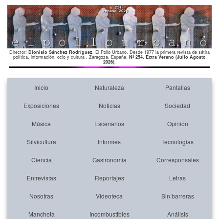
Director:
Dionisio Sánchez Rodríguez
. El Pollo Urbano. Desde 1977 la primera revista de sátira
política, información, ocio y cultura . Zaragoza. España.
Nº 254. Extra Verano (Julio Agosto
2026)
.
Inicio
Naturaleza
Pantallas
Exposiciones
Noticias
Sociedad
Música
Escenarios
Opinión
Silvicultura
Informes
Tecnologías
Ciencia
Gastronomía
Corresponsales
Entrevistas
Reportajes
Letras
Nosotras
Videoteca
Sin barreras
Mancheta
Incombustibles
Análisis