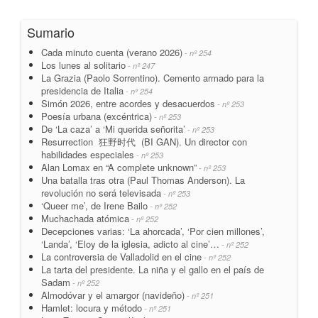
Sumario
Cada minuto cuenta (verano 2026)
- nº 254
Los lunes al solitario
- nº 247
La Grazia (Paolo Sorrentino). Cemento armado para la
presidencia de Italia
- nº 254
Simón 2026, entre acordes y desacuerdos
- nº 253
Poesía urbana (excéntrica)
- nº 253
De ‘La caza’ a ‘Mi querida señorita’
- nº 253
Resurrection 狂野时代 (BI GAN). Un director con
habilidades especiales
- nº 253
Alan Lomax en “A complete unknown”
- nº 253
Una batalla tras otra (Paul Thomas Anderson). La
revolución no será televisada
- nº 253
‘Queer me’, de Irene Bailo
- nº 252
Muchachada atómica
- nº 252
Decepciones varias: ‘La ahorcada’, ‘Por cien millones’,
‘Landa’, ‘Eloy de la iglesia, adicto al cine’…
- nº 252
La controversia de Valladolid en el cine
- nº 252
La tarta del presidente. La niña y el gallo en el país de
Sadam
- nº 252
Almodóvar y el amargor (navideño)
- nº 251
Hamlet: locura y método
- nº 251