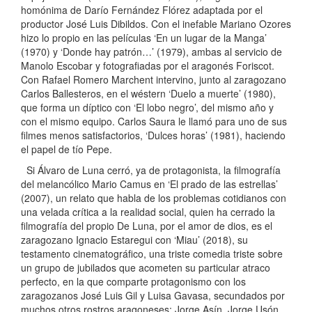
homónima de Darío Fernández Flórez adaptada por el
productor José Luis Dibildos. Con el inefable Mariano Ozores
hizo lo propio en las películas ‘En un lugar de la Manga’
(1970) y ‘Donde hay patrón…’ (1979), ambas al servicio de
Manolo Escobar y fotografiadas por el aragonés Foriscot.
Con Rafael Romero Marchent intervino, junto al zaragozano
Carlos Ballesteros, en el wéstern ‘Duelo a muerte’ (1980),
que forma un díptico con ‘El lobo negro’, del mismo año y
con el mismo equipo. Carlos Saura le llamó para uno de sus
filmes menos satisfactorios, ‘Dulces horas’ (1981), haciendo
el papel de tío Pepe.
Si Álvaro de Luna cerró, ya de protagonista, la filmografía
del melancólico Mario Camus en ‘El prado de las estrellas’
(2007), un relato que habla de los problemas cotidianos con
una velada crítica a la realidad social, quien ha cerrado la
filmografía del propio De Luna, por el amor de dios, es el
zaragozano Ignacio Estaregui con ‘Miau’ (2018), su
testamento cinematográfico, una triste comedia triste sobre
un grupo de jubilados que acometen su particular atraco
perfecto, en la que comparte protagonismo con los
zaragozanos José Luis Gil y Luisa Gavasa, secundados por
muchos otros rostros aragoneses: Jorge Asín, Jorge Usón,