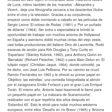
de Luna, íntimo también de los ‘manolos’ –Alexandre y
Vicent-, deja una filmografía cercana a los doscientos títulos
entre el cine y la televisión. Gracias a su corpulencia,
empezó como doble montando a caballo en las películas de
Sergio Leone ‘El coloso de Rodas’ (1961) y ‘Por un puñado
de dólares’ (1964). Ser extra o especialista le brindó la
oportunidad de trabajar con muchos actores de Hollywood
en España y asimismo dobló muchas cintas del viejo oeste,
casi todas producciones del italiano Dino de Laurentiis. Rodó
escenas de acción para Kirk Douglas y Tony Curtis en
‘Espartaco’ (Stanley Kubrick, 1960), para Anthony Quinn en
‘Barrabás’ (Richard Fleischer, 1962) o para Alain Delon en ‘El
tulipán negro’ (Christian-Jaque, 1964), donde coincidió, ya
he dicho, con José Luis Pellicena. Por su camino se cruzó
Ramón Fernández en 1963 y le ofreció su primer papel en
‘Objetivo: las estrellas’, una comedia fotografiada al alimón
por el zaragozano Emilio Foriscot y por el gran Luis Enrique
Torán. El mismo año, Antonio Isasi-Isasmendi le llamó para
un pequeño papel en ‘La máscara de Scaramouche’,
realizador con el que repetiría dos años después en
‘Estambul 65’. Esto le sirvió para rodar muchos wésterns
europeos, entre ellos ‘Desafío en río Bravo’ (1965) y ‘Arizona