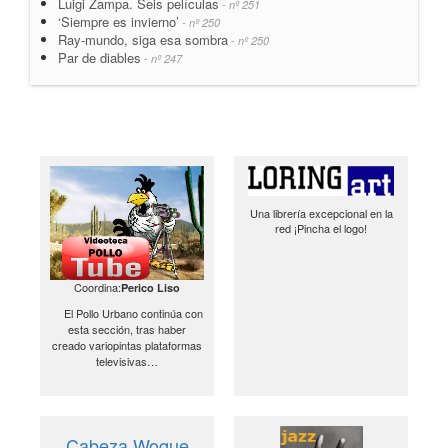
Luigi Zampa. Seis películas
- nº 251
‘Siempre es invierno’
- nº 250
Ray-mundo, siga esa sombra
- nº 250
Par de diables
- nº 247
Una librería excepcional en la
red ¡Pincha el logo!
Coordina:
Perico Liso
El Pollo Urbano continúa con
esta sección, tras haber
creado variopintas plataformas
televisivas…
Cabeza Woque