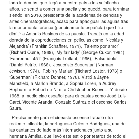
todo lo demás, que llegó a nuestro país a los veintiocho
años, se sentó a comer una paella y se quedó, para terminar
siendo, en 2016, presidenta de la academia de ciencias y
artes cinematográficas, acaso para apaciguar las aguas tras
la monumental bronca (genuinamente española) que hizo
dimitir a Antonio Resines de su puesto. Trabajó en la edad
dorada de la coproducciones en películas como ‘Nicolás y
Alejandra’ (Franklin Schaffner, 1971), ‘Talento por amor’
(Richard Quine, 1969), ‘My fair lady’ (George Cukor, 1964),
‘Fahrenheit 451’ (François Truffaut, 1966), ‘Falso ídolo’
(Daniel Petrie, 1966), ‘Jesucristo Superstar’ (Norman
Jewison, 1974), ‘Robin y Marian’ (Richard Lester, 1976) o
‘Superman’ (Richard Donner, 1978). Vistió a Jayne
Mansfield, a Marlon Brando, a Sophia Loren, a Audrey
Hepburn, a Robert de Niro, a Christopher Reeve… Y, desde
1968, a medio cine español para cineastas como José Luis
Garci, Vicente Aranda, Gonzalo Suárez o el oscense Carlos
Saura.
Precisamente para el cineasta oscense trabajó otra
reciente fallecida, la portuguesa Celeste Rodrigues, una de
las cantantes de fado más internacionales junto a su
hermana Amália, que llevó este estilo por teatros de todo el