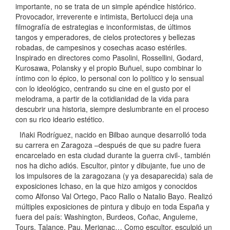
importante, no se trata de un simple apéndice histórico.
Provocador, irreverente e intimista, Bertolucci deja una
filmografía de estrategias e inconformistas, de últimos
tangos y emperadores, de cielos protectores y bellezas
robadas, de campesinos y cosechas acaso estériles.
Inspirado en directores como Pasolini, Rossellini, Godard,
Kurosawa, Polansky y el propio Buñuel, supo combinar lo
íntimo con lo épico, lo personal con lo político y lo sensual
con lo ideológico, centrando su cine en el gusto por el
melodrama, a partir de la cotidianidad de la vida para
descubrir una historia, siempre deslumbrante en el proceso
con su rico ideario estético.
Iñaki Rodríguez, nacido en Bilbao aunque desarrolló toda
su carrera en Zaragoza –después de que su padre fuera
encarcelado en esta ciudad durante la guerra civil-, también
nos ha dicho adiós. Escultor, pintor y dibujante, fue uno de
los impulsores de la zaragozana (y ya desaparecida) sala de
exposiciones Ichaso, en la que hizo amigos y conocidos
como Alfonso Val Ortego, Paco Rallo o Natalio Bayo. Realizó
múltiples exposiciones de pintura y dibujo en toda España y
fuera del país: Washington, Burdeos, Coñac, Anguleme,
Tours, Talance, Pau, Merignac… Como escultor, esculpió un