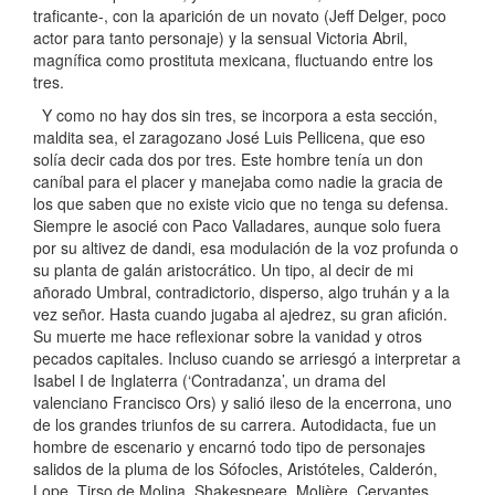
traficante-, con la aparición de un novato (Jeff Delger, poco
actor para tanto personaje) y la sensual Victoria Abril,
magnífica como prostituta mexicana, fluctuando entre los
tres.
Y como no hay dos sin tres, se incorpora a esta sección,
maldita sea, el zaragozano José Luis Pellicena, que eso
solía decir cada dos por tres. Este hombre tenía un don
caníbal para el placer y manejaba como nadie la gracia de
los que saben que no existe vicio que no tenga su defensa.
Siempre le asocié con Paco Valladares, aunque solo fuera
por su altivez de dandi, esa modulación de la voz profunda o
su planta de galán aristocrático. Un tipo, al decir de mi
añorado Umbral, contradictorio, disperso, algo truhán y a la
vez señor. Hasta cuando jugaba al ajedrez, su gran afición.
Su muerte me hace reflexionar sobre la vanidad y otros
pecados capitales. Incluso cuando se arriesgó a interpretar a
Isabel I de Inglaterra (‘Contradanza’, un drama del
valenciano Francisco Ors) y salió ileso de la encerrona, uno
de los grandes triunfos de su carrera. Autodidacta, fue un
hombre de escenario y encarnó todo tipo de personajes
salidos de la pluma de los Sófocles, Aristóteles, Calderón,
Lope, Tirso de Molina, Shakespeare, Molière, Cervantes,