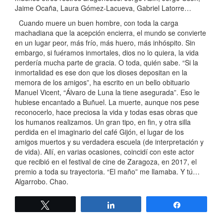
Jaime Ocaña, Laura Gómez-Lacueva, Gabriel Latorre…
Cuando muere un buen hombre, con toda la carga
machadiana que la acepción encierra, el mundo se convierte
en un lugar peor, más frío, más huero, más inhóspito. Sin
embargo, si fuéramos inmortales, dios no lo quiera, la vida
perdería mucha parte de gracia. O toda, quién sabe. “Si la
inmortalidad es ese don que los dioses depositan en la
memora de los amigos”, ha escrito en un bello obituario
Manuel Vicent, “Álvaro de Luna la tiene asegurada”. Eso le
hubiese encantado a Buñuel. La muerte, aunque nos pese
reconocerlo, hace preciosa la vida y todas esas obras que
los humanos realizamos. Un gran tipo, en fin, y otra silla
perdida en el imaginario del café Gijón, el lugar de los
amigos muertos y su verdadera escuela (de interpretación y
de vida). Allí, en varias ocasiones, coincidí con este actor
que recibió en el festival de cine de Zaragoza, en 2017, el
premio a toda su trayectoria. “El maño” me llamaba. Y tú…
Algarrobo. Chao.
Twittear
Compartir
Compartir