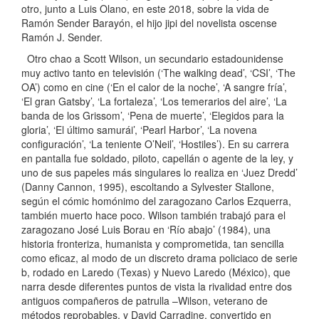
otro, junto a Luis Olano, en este 2018, sobre la vida de
Ramón Sender Barayón, el hijo jipi del novelista oscense
Ramón J. Sender.
Otro chao a Scott Wilson, un secundario estadounidense
muy activo tanto en televisión (‘The walking dead’, ‘CSI’, ‘The
OA’) como en cine (‘En el calor de la noche’, ‘A sangre fría’,
‘El gran Gatsby’, ‘La fortaleza’, ‘Los temerarios del aire’, ‘La
banda de los Grissom’, ‘Pena de muerte’, ‘Elegidos para la
gloria’, ‘El último samurái’, ‘Pearl Harbor’, ‘La novena
configuración’, ‘La teniente O’Neil’, ‘Hostiles’). En su carrera
en pantalla fue soldado, piloto, capellán o agente de la ley, y
uno de sus papeles más singulares lo realiza en ‘Juez Dredd’
(Danny Cannon, 1995), escoltando a Sylvester Stallone,
según el cómic homónimo del zaragozano Carlos Ezquerra,
también muerto hace poco. Wilson también trabajó para el
zaragozano José Luis Borau en ‘Río abajo’ (1984), una
historia fronteriza, humanista y comprometida, tan sencilla
como eficaz, al modo de un discreto drama policiaco de serie
b, rodado en Laredo (Texas) y Nuevo Laredo (México), que
narra desde diferentes puntos de vista la rivalidad entre dos
antiguos compañeros de patrulla –Wilson, veterano de
métodos reprobables, y David Carradine, convertido en