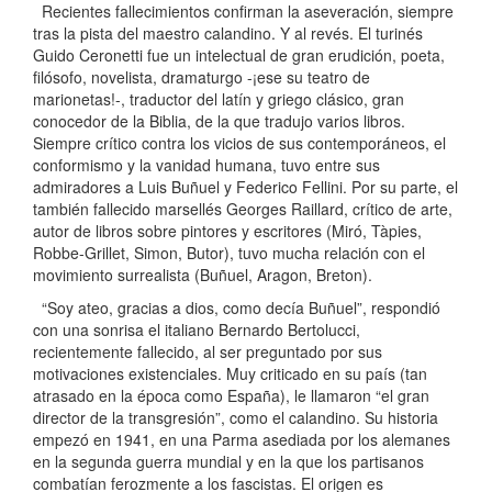
Recientes fallecimientos confirman la aseveración, siempre
tras la pista del maestro calandino. Y al revés. El turinés
Guido Ceronetti fue un intelectual de gran erudición, poeta,
filósofo, novelista, dramaturgo -¡ese su teatro de
marionetas!-, traductor del latín y griego clásico, gran
conocedor de la Biblia, de la que tradujo varios libros.
Siempre crítico contra los vicios de sus contemporáneos, el
conformismo y la vanidad humana, tuvo entre sus
admiradores a Luis Buñuel y Federico Fellini. Por su parte, el
también fallecido marsellés Georges Raillard, crítico de arte,
autor de libros sobre pintores y escritores (Miró, Tàpies,
Robbe-Grillet, Simon, Butor), tuvo mucha relación con el
movimiento surrealista (Buñuel, Aragon, Breton).
“Soy ateo, gracias a dios, como decía Buñuel”, respondió
con una sonrisa el italiano Bernardo Bertolucci,
recientemente fallecido, al ser preguntado por sus
motivaciones existenciales. Muy criticado en su país (tan
atrasado en la época como España), le llamaron “el gran
director de la transgresión”, como el calandino. Su historia
empezó en 1941, en una Parma asediada por los alemanes
en la segunda guerra mundial y en la que los partisanos
combatían ferozmente a los fascistas. El origen es