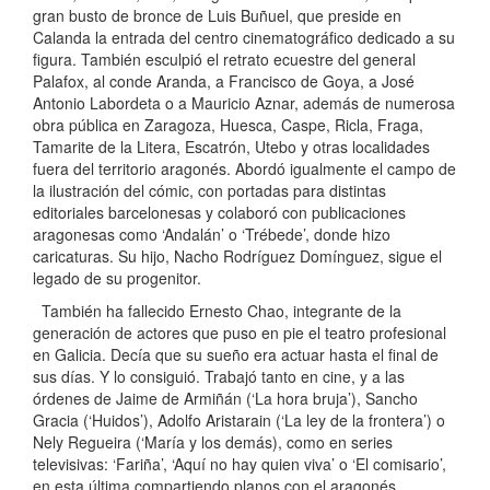
gran busto de bronce de Luis Buñuel, que preside en
Calanda la entrada del centro cinematográfico dedicado a su
figura. También esculpió el retrato ecuestre del general
Palafox, al conde Aranda, a Francisco de Goya, a José
Antonio Labordeta o a Mauricio Aznar, además de numerosa
obra pública en Zaragoza, Huesca, Caspe, Ricla, Fraga,
Tamarite de la Litera, Escatrón, Utebo y otras localidades
fuera del territorio aragonés. Abordó igualmente el campo de
la ilustración del cómic, con portadas para distintas
editoriales barcelonesas y colaboró con publicaciones
aragonesas como ‘Andalán’ o ‘Trébede’, donde hizo
caricaturas. Su hijo, Nacho Rodríguez Domínguez, sigue el
legado de su progenitor.
También ha fallecido Ernesto Chao, integrante de la
generación de actores que puso en pie el teatro profesional
en Galicia. Decía que su sueño era actuar hasta el final de
sus días. Y lo consiguió. Trabajó tanto en cine, y a las
órdenes de Jaime de Armiñán (‘La hora bruja’), Sancho
Gracia (‘Huidos’), Adolfo Aristarain (‘La ley de la frontera’) o
Nely Regueira (‘María y los demás), como en series
televisivas: ‘Fariña’, ‘Aquí no hay quien viva’ o ‘El comisario’,
en esta última compartiendo planos con el aragonés