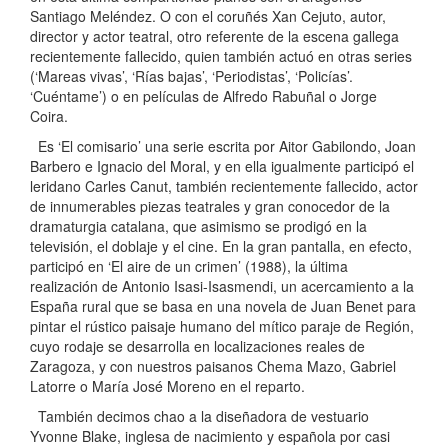
Santiago Meléndez. O con el coruñés Xan Cejuto, autor,
director y actor teatral, otro referente de la escena gallega
recientemente fallecido, quien también actuó en otras series
(‘Mareas vivas’, ‘Rías bajas’, ‘Periodistas’, ‘Policías’.
‘Cuéntame’) o en películas de Alfredo Rabuñal o Jorge
Coira.
Es ‘El comisario’ una serie escrita por Aitor Gabilondo, Joan
Barbero e Ignacio del Moral, y en ella igualmente participó el
leridano Carles Canut, también recientemente fallecido, actor
de innumerables piezas teatrales y gran conocedor de la
dramaturgia catalana, que asimismo se prodigó en la
televisión, el doblaje y el cine. En la gran pantalla, en efecto,
participó en ‘El aire de un crimen’ (1988), la última
realización de Antonio Isasi-Isasmendi, un acercamiento a la
España rural que se basa en una novela de Juan Benet para
pintar el rústico paisaje humano del mítico paraje de Región,
cuyo rodaje se desarrolla en localizaciones reales de
Zaragoza, y con nuestros paisanos Chema Mazo, Gabriel
Latorre o María José Moreno en el reparto.
También decimos chao a la diseñadora de vestuario
Yvonne Blake, inglesa de nacimiento y española por casi