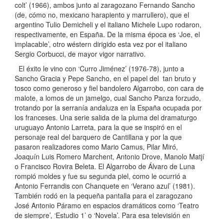
colt’ (1966), ambos junto al zaragozano Fernando Sancho
(de, cómo no, mexicano harapiento y marrullero), que el
argentino Tulio Demicheli y el italiano Michele Lupo rodaron,
respectivamente, en España. De la misma época es ‘Joe, el
implacable’, otro wéstern dirigido esta vez por el italiano
Sergio Corbucci, de mayor vigor narrativo.
El éxito le vino con ‘Curro Jiménez’ (1976-78), junto a
Sancho Gracia y Pepe Sancho, en el papel del tan bruto y
tosco como generoso y fiel bandolero Algarrobo, con cara de
malote, a lomos de un jamelgo, cual Sancho Panza forzudo,
trotando por la serranía andaluza en la España ocupada por
los franceses. Una serie salida de la pluma del dramaturgo
uruguayo Antonio Larreta, para la que se inspiró en el
personaje real del barquero de Cantillana y por la que
pasaron realizadores como Mario Camus, Pilar Miró,
Joaquín Luis Romero Marchent, Antonio Drove, Manolo Matjí
o Francisco Rovira Beleta. El Algarrobo de Álvaro de Luna
rompió moldes y fue su segunda piel, como le ocurrió a
Antonio Ferrandis con Chanquete en ‘Verano azul’ (1981).
También rodó en la pequeña pantalla para el zaragozano
José Antonio Páramo en espacios dramáticos como ‘Teatro
de siempre’, ‘Estudio 1’ o ‘Novela’. Para esa televisión en