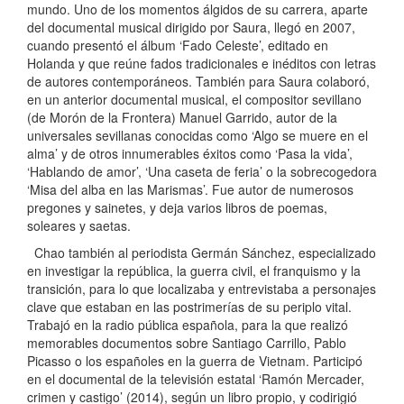
mundo. Uno de los momentos álgidos de su carrera, aparte
del documental musical dirigido por Saura, llegó en 2007,
cuando presentó el álbum ‘Fado Celeste’, editado en
Holanda y que reúne fados tradicionales e inéditos con letras
de autores contemporáneos. También para Saura colaboró,
en un anterior documental musical, el compositor sevillano
(de Morón de la Frontera) Manuel Garrido, autor de la
universales sevillanas conocidas como ‘Algo se muere en el
alma’ y de otros innumerables éxitos como ‘Pasa la vida’,
‘Hablando de amor’, ‘Una caseta de feria’ o la sobrecogedora
‘Misa del alba en las Marismas’. Fue autor de numerosos
pregones y sainetes, y deja varios libros de poemas,
soleares y saetas.
Chao también al periodista Germán Sánchez, especializado
en investigar la república, la guerra civil, el franquismo y la
transición, para lo que localizaba y entrevistaba a personajes
clave que estaban en las postrimerías de su periplo vital.
Trabajó en la radio pública española, para la que realizó
memorables documentos sobre Santiago Carrillo, Pablo
Picasso o los españoles en la guerra de Vietnam. Participó
en el documental de la televisión estatal ‘Ramón Mercader,
crimen y castigo’ (2014), según un libro propio, y codirigió