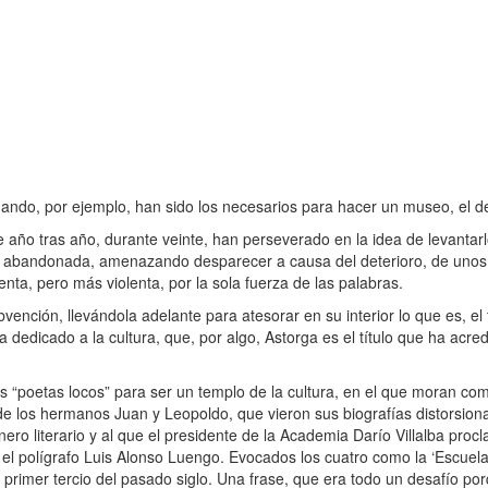
uando, por ejemplo, han sido los necesarios para hacer un museo, el d
o tras año, durante veinte, han perseverado en la idea de levantarlo
a, abandonada, amenazando desparecer a causa del deterioro, de unos
nta, pero más violenta, por la sola fuerza de las palabras.
ención, llevándola adelante para atesorar en su interior lo que es, el
a dedicado a la cultura, que, por algo, Astorga es el título que ha acre
 “poetas locos” para ser un templo de la cultura, en el que moran c
e los hermanos Juan y Leopoldo, que vieron sus biografías distorsiona
nero literario y al que el presidente de la Academia Darío Villalba pro
 el polígrafo Luis Alonso Luengo. Evocados los cuatro como la ‘Escuela
primer tercio del pasado siglo. Una frase, que era todo un desafío por