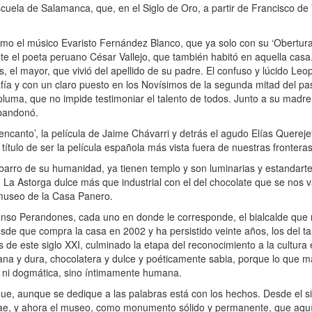
ela de Salamanca, que, en el Siglo de Oro, a partir de Francisco de Vi
o el músico Evaristo Fernández Blanco, que ya solo con su ‘Obertura 
te el poeta peruano César Vallejo, que también habitó en aquella casa
 el mayor, que vivió del apellido de su padre. El confuso y lúcido Leo
ía y con un claro puesto en los Novísimos de la segunda mitad del pas
luma, que no impide testimoniar el talento de todos. Junto a su madre 
abandonó.
canto’, la película de Jaime Chávarri y detrás el agudo Elías Querejet
título de ser la película española más vista fuera de nuestras fronteras
 barro de su humanidad, ya tienen templo y son luminarias y estandarte
La Astorga dulce más que industrial con el del chocolate que se nos va
 museo de la Casa Panero.
onso Perandones, cada uno en donde le corresponde, el bialcalde que 
sde que compra la casa en 2002 y ha persistido veinte años, los del ta
s de este siglo XXI, culminado la etapa del reconocimiento a la cultur
ana y dura, chocolatera y dulce y poéticamente sabia, porque lo que m
a ni dogmática, sino íntimamente humana.
que, aunque se dedique a las palabras está con los hechos. Desde el si
rae, y ahora el museo, como monumento sólido y permanente, que aquí