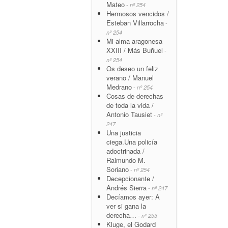
Mateo
- nº 254
Hermosos vencidos /
Esteban Villarrocha
-
nº 254
Mi alma aragonesa
XXIII / Más Buñuel
-
nº 254
Os deseo un feliz
verano / Manuel
Medrano
- nº 254
Cosas de derechas
de toda la vida /
Antonio Tausiet
- nº
247
Una justicia
ciega.Una policía
adoctrinada /
Raimundo M.
Soriano
- nº 254
Decepcionante /
Andrés Sierra
- nº 247
Decíamos ayer: A
ver si gana la
derecha…
- nº 253
Kluge, el Godard