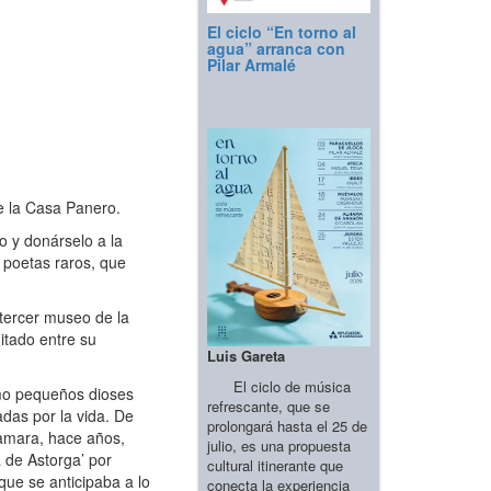
El ciclo “En torno al
agua” arranca con
Pilar Armalé
e la Casa Panero.
 y donárselo a la
 poetas raros, que
 tercer museo de la
ditado entre su
Luis Gareta
El ciclo de música
omo pequeños dioses
refrescante, que se
das por la vida. De
prolongará hasta el 25 de
clamara, hace años,
julio, es una propuesta
 de Astorga’ por
cultural itinerante que
que se anticipaba a lo
conecta la experiencia