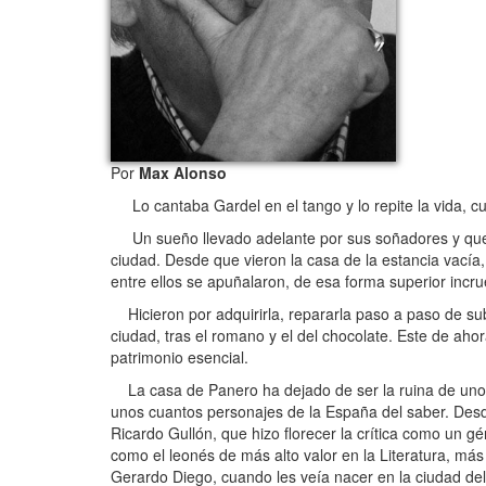
Por
Max Alonso
Lo cantaba Gardel en el tango y lo repite la vida, c
Un sueño llevado adelante por sus soñadores y que añ
ciudad. Desde que vieron la casa de la estancia vací
entre ellos se apuñalaron, de esa forma superior incrue
Hicieron por adquirirla, repararla paso a paso de subv
ciudad, tras el romano y el del chocolate. Este de ahor
patrimonio esencial.
La casa de Panero ha dejado de ser la ruina de unos
unos cuantos personajes de la España del saber. Desd
Ricardo Gullón, que hizo florecer la crítica como un gé
como el leonés de más alto valor en la Literatura, más
Gerardo Diego, cuando les veía nacer en la ciudad del 