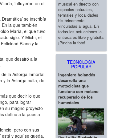
toria, influyeron en el
musical en directo con
espacios naturales,
termales y localidades
Dramática’ se inscribía
históricamente
. En la que también
vinculadas al agua. En
poldo María, el que tuvo
todas las actuaciones la
entrada es libre y gratuita
ado siglo. Y Michí, el
¡Pincha la foto!
Felicidad Blanc y la
a, que desairó a la
TECNOLOGIA
.
POPULAR
 de la Astorga inmortal.
Ingeniero holandés
desarrolla una
 y la Astorga culta, de
motocicleta que
funciona con metano
más que decir lo que
recuperado de los
ngo, para lograr
humedales
a en su magno proyecto
ás define a la poesía
lencio, pero con sus
 está y aquí se queda.
Por
Lolita Piedrahita