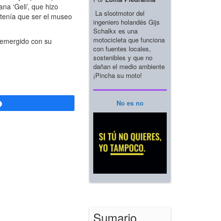
a ‘Geli’, que hizo
La slootmotor del
e tenía que ser el museo
ingeniero holandés Gijs
Schalkx es una
motocicleta que funciona
 emergido con su
con fuentes locales,
sostenibles y que no
dañan el medio ambiente
¡Pincha su moto!
No es no
Compartir
Sumario