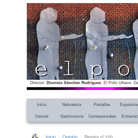
Director:
Dionisio Sánchez Rodríguez
. El Pollo Urbano. D
Inicio
Naturaleza
Pantallas
Exposicio
Ciencia
Gastronomía
Corresponsales
Entrevis
Inicio
Opinión
Revista nº 220