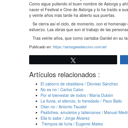
Como sigue puliendo el buen nombre de Astorga y ahí 
nacer el Festival e Cine de Astorga y lo ha traído a su
y veinte años más tarde ha abierto sus puertas.
Se cierra así el ciclo, de momento, con el homenaje
esfuerzo. Las obras que son el trabajo de las personas
Tras veinte años, que como cantaba Gardel en su tan
Publicado en:
https://astorgaredaccion.com/art
Twittear
Artículos relacionados :
El zaborro de obsidiana / Dionisio Sánchez
No es no / Carlos Calvo
Por el bienestar de todos / María Dubón
La lluvia, el silencio, lo heredado / Paco Bailo
Otan no / Antonio Tausiet
Pastiches, amuletos y talismanes / Manuel Med
Ella lo sabe / Jorge Álvarez
Tiempos de furia / Eugenio Mateo