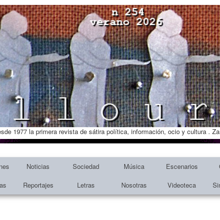
esde 1977 la primera revista de sátira política, información, ocio y cultura . 
nes
Noticias
Sociedad
Música
Escenarios
tas
Reportajes
Letras
Nosotras
Videoteca
Si