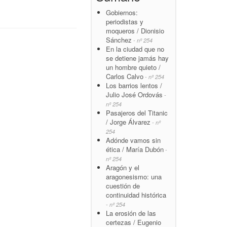
Gobiernos:
periodistas y
moqueros / Dionisio
Sánchez
- nº 254
En la ciudad que no
se detiene jamás hay
un hombre quieto /
Carlos Calvo
- nº 254
Los barrios lentos /
Julio José Ordovás
-
nº 254
Pasajeros del Titanic
/ Jorge Álvarez
- nº
254
Adónde vamos sin
ética / María Dubón
-
nº 254
Aragón y el
aragonesismo: una
cuestión de
continuidad histórica
- nº 254
La erosión de las
certezas / Eugenio