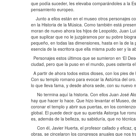
que podía suceder, les elevaba comparándoles a la Escu
pensamiento europeo.
Junto a ellos están en el museo otros personajes com
en la Historia de la Música. Como también está presen
moran de nuevo ahora los hijos de Leopoldo, Juan Luis,
que suplicar que no le juzgáramos por su pobre biograf
pequeño, en todas las dimensiones, hasta en la de la p
esencia de la escritora que ella misma pudo ser y la 
Personajes estos últimos que se sumieron en ‘El Desen
ciudad, pero que la puso en el mundo, pues ostenta el 
A partir de ahora todos estos dioses, con los pies de
Con su templo romano para evocar la Astúrica del oro. 
lo que lleva fama, y desde ahora sede, con su nuevo
No termina aquí la historia. Con ellos Juan José Al
hay que hacer lo hace. Que hizo levantar el Museo, de
coronar el templo y abrir sus puertas, en los comienzo
global. El puede decir que su querida Astorga fue rom
es, además de la belleza, su sabiduría, que no técnic
Con él, Javier Huerta, el profesor callado y eficaz, 
obras, se cincelaron los congresos anuales que nos t