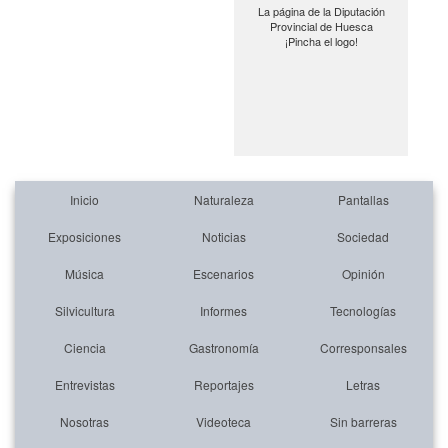
La página de la Diputación
Provincial de Huesca
¡Pincha el logo!
Inicio
Naturaleza
Pantallas
Exposiciones
Noticias
Sociedad
Música
Escenarios
Opinión
Silvicultura
Informes
Tecnologías
Ciencia
Gastronomía
Corresponsales
Entrevistas
Reportajes
Letras
Nosotras
Videoteca
Sin barreras