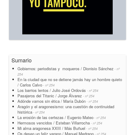
Sumario
Gobiernos: periodistas y moqueros / Dionisio Sánchez
- nº
254
En la ciudad que no se detiene jamás hay un hombre quieto
/ Carlos Calvo
- nº 254
Los barrios lentos / Julio José Ordovás
- nº 254
Pasajeros del Titanic / Jorge Álvarez
- nº 254
Adónde vamos sin ética / María Dubón
- nº 254
Aragón y el aragonesismo: una cuestión de continuidad
histórica
- nº 254
La erosión de las certezas / Eugenio Mateo
- nº 254
Hermosos vencidos / Esteban Villarrocha
- nº 254
Mi alma aragonesa XXIII / Más Buñuel
- nº 254
Os deseo un feliz verano / Manuel Medrano
- nº 254