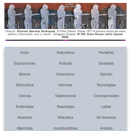
Director:
Dionisio Sánchez Rodríguez
. El Pollo Urbano. Desde 1977 la primera revista de sátira
política, información, ocio y cultura . Zaragoza. España.
Nº 254. Extra Verano (Julio Agosto
2026)
.
Inicio
Naturaleza
Pantallas
Exposiciones
Noticias
Sociedad
Música
Escenarios
Opinión
Silvicultura
Informes
Tecnologías
Ciencia
Gastronomía
Corresponsales
Entrevistas
Reportajes
Letras
Nosotras
Videoteca
Sin barreras
Mancheta
Incombustibles
Análisis