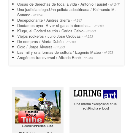
Cosas de derechas de toda la vida / Antonio Tausiet
- nº 247
Una justicia ciega.Una policía adoctrinada / Raimundo M.
Soriano
- nº 254
Decepcionante / Andrés Sierra
- nº 247
Decíamos ayer: A ver si gana la derecha…
- nº 253
Kluge, el Godard teutón / Carlos Calvo
- nº 253
Viejos rockeros / Julio José Ordovás
- nº 253
De compras / María Dubón
- nº 253
Odio / Jorge Álvarez
- nº 253
Las mil y una formas de cultura / Eugenio Mateo
- nº 253
Aragón es transversal / Alfredo Boné
- nº 253
Una librería excepcional en la
red ¡Pincha el logo!
Coordina:
Perico Liso