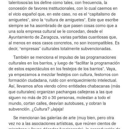
talentosos/as los define como tales, con frecuencia, la
concesión de favores institucionales, con lo cual caemos en
el vicio español que, en este caso, no es el “capitalismo de
amiguetes”, sino la “cultura de amiguetes”. Este que escribe
siempre se ha asombrado de que pasen cosas como que a
una sola empresa cultural se le concedan, desde el
Ayuntamiento de Zaragoza, varias partidas cuantiosas que,
al menos en esos casos concretos, no son incompatibles. Es
decir, “empresas” culturales totalmente subvencionadas.
También se menciona el impulso de las programaciones
culturales en los barrios, y luego de “facilitar la programación
de estos espectáculos en los festejos de los barrios”. Vaya,
ya empezamos a mezclar festejos con cultura, festorros con
formación ciudadana, ruido con enriquecimiento intelectual.
Así, llevamos años viendo cómo entidades chabacanas (más
que culturales) organizan pachangas callejeras a las que
siguen no más de 20 o 30 personas, molestan a todo el
mundo, cortan calles, desvían autobuses, y cobran la
subvención. ¿Cultura? ¡Jajaja!
Se mencionan las galerías de arte (muy bien, pero otra
vez no a las asociaciones artísticas, que reúnen cientos de
miembros y llevan décadas funcionando), la coproducción de