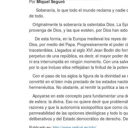
Por
Miquel Seguró
Soberanía, lo que todo el mundo reclama y nadie qui
de todo.
Originalmente la soberanía la ostentaba Dios. La Epís
provenga de Dios, y las que existen, por Dios han sido 
De esta forma, en la Europa medieval los reyes de c
Dios, por medio del Papa. Progresivamente el poder civi
insostenibles. Llegados al siglo XVI Jean Bodin dio fo
perpetuo de una república, es decir, el mayor poder d
ni era interrumpida en ningún momento. Con una salveda
por lo que incluso ellos reflejaban la finitud de la pot
Con el paso de los siglos la figura de la divinidad se 
convirtió en el bien más preciado de los estados naci
hermenéutica. No obstante, al remitir la política a las
Apoyarse en este concepto para fun­damentar una dete
de esfera: la divina. Eso no quiere decir que proble
razones y que la autonomía sociopolítica que como ci
permeabilidad de las opciones ideológicas y todo lo qu
deliberativos y del Estado democrático de derecho. D
Publicado en:
http://www.radical.es/info/