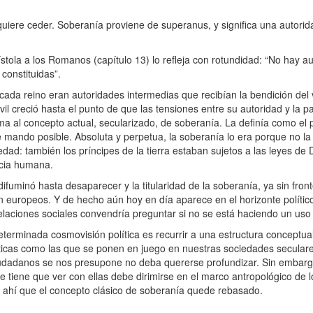
ere ceder. Soberanía proviene de superanus, y significa una autorid
tola a los Romanos (capítulo 13) lo refleja con rotundidad: “No hay a
constituidas”.
ada reino eran autoridades intermedias que recibían la bendición del
l creció hasta el punto de que las tensiones entre su autoridad y la pa
rma al concepto actual, secularizado, de soberanía. La definía como el 
e mando posible. Absoluta y perpetua, la soberanía lo era porque no la
d: también los príncipes de la tierra estaban sujetos a las leyes de D
encia humana.
difuminó hasta desaparecer y la titularidad de la soberanía, ya sin fron
ón europeos. Y de hecho aún hoy en día aparece en el horizonte políti
 relaciones sociales convendría preguntar si no se está haciendo un uso
rminada cosmovisión política es recurrir a una estructura conceptual 
máticas como las que se ponen en juego en nuestras sociedades secular
udadanos se nos presupone no deba quererse profundizar. Sin embargo,
e tiene que ver con ellas debe dirimirse en el marco antropológico de 
e ahí que el concepto clásico de soberanía quede rebasado.