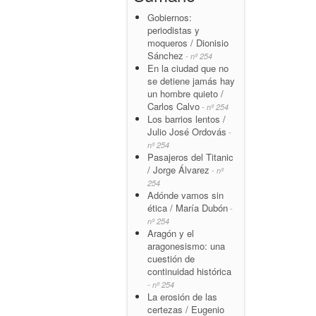
Gobiernos:
periodistas y
moqueros / Dionisio
Sánchez
- nº 254
En la ciudad que no
se detiene jamás hay
un hombre quieto /
Carlos Calvo
- nº 254
Los barrios lentos /
Julio José Ordovás
-
nº 254
Pasajeros del Titanic
/ Jorge Álvarez
- nº
254
Adónde vamos sin
ética / María Dubón
-
nº 254
Aragón y el
aragonesismo: una
cuestión de
continuidad histórica
- nº 254
La erosión de las
certezas / Eugenio