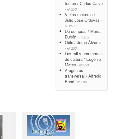
teutón / Carlos Calvo
- nº 253
Viejos rockeros /
Julio José Ordovás
-
nº 253
De compras / María
Dubón
- nº 253
Odio / Jorge Álvarez
- nº 253
Las mil y una formas
de cultura / Eugenio
Mateo
- nº 253
Aragón es
transversal / Alfredo
Boné
- nº 253