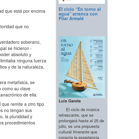
El ciclo “En torno al
ad que está por encima
agua” arranca con
Pilar Armalé
utoridad que no
 verdadero soberano,
pal se hicieron ­
poder absoluto y
 limitaba ninguna fuerza
ios y de la naturaleza,
tera metafísica, se
co como su clave
 anacrónico de ella.
Luis Gareta
que remite a otro tipo
El ciclo de música
es no tengan sus
refrescante, que se
 la pluralidad y
prolongará hasta el 25 de
los procedimientos
julio, es una propuesta
cultural itinerante que
conecta la experiencia