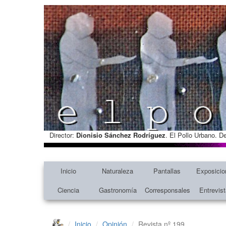
Director:
Dionisio Sánchez Rodríguez
. El Pollo Urbano. D
Inicio
Naturaleza
Pantallas
Exposicio
Ciencia
Gastronomía
Corresponsales
Entrevis
Inicio
Opinión
Revista nº 199