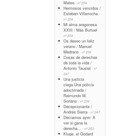
Mateo
- nº 254
Hermosos vencidos /
Esteban Villarrocha
-
nº 254
Mi alma aragonesa
XXIII / Más Buñuel
-
nº 254
Os deseo un feliz
verano / Manuel
Medrano
- nº 254
Cosas de derechas
de toda la vida /
Antonio Tausiet
- nº
247
Una justicia
ciega.Una policía
adoctrinada /
Raimundo M.
Soriano
- nº 254
Decepcionante /
Andrés Sierra
- nº 247
Decíamos ayer: A
ver si gana la
derecha…
- nº 253
Kluge, el Godard