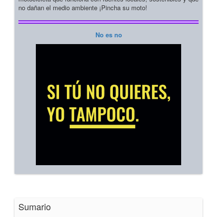
no dañan el medio ambiente ¡Pincha su moto!
No es no
Sumario