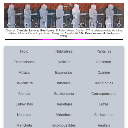
Director:
Dionisio Sánchez Rodríguez
. El Pollo Urbano. Desde 1977 la primera revista de sátira
política, información, ocio y cultura . Zaragoza. España.
Nº 254. Extra Verano (Julio Agosto
2026)
.
Inicio
Naturaleza
Pantallas
Exposiciones
Noticias
Sociedad
Música
Escenarios
Opinión
Silvicultura
Informes
Tecnologías
Ciencia
Gastronomía
Corresponsales
Entrevistas
Reportajes
Letras
Nosotras
Videoteca
Sin barreras
Mancheta
Incombustibles
Análisis