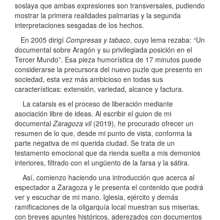
soslaya que ambas expresiones son transversales, pudiendo
mostrar la primera realidades palmarias y la segunda
interpretaciones sesgadas de los hechos.
En 2005 dirigí
Compresas y tabaco
, cuyo lema rezaba: “Un
documental sobre Aragón y su privilegiada posición en el
Tercer Mundo”. Esa pieza humorística de 17 minutos puede
considerarse la precursora del nuevo puzle que presento en
sociedad, esta vez más ambicioso en todas sus
características: extensión, variedad, alcance y factura.
La catarsis es el proceso de liberación mediante
asociación libre de ideas. Al escribir el guion de mi
documental
Zaragoza vil
(2019), he procurado ofrecer un
resumen de lo que, desde mi punto de vista, conforma la
parte negativa de mi querida ciudad. Se trata de un
testamento emocional que da rienda suelta a mis demonios
interiores, filtrado con el ungüento de la farsa y la sátira.
Así, comienzo haciendo una introducción que acerca al
espectador a Zaragoza y le presenta el contenido que podrá
ver y escuchar de mi mano. Iglesia, ejército y demás
ramificaciones de la oligarquía local muestran sus miserias,
con breves apuntes históricos, aderezados con documentos