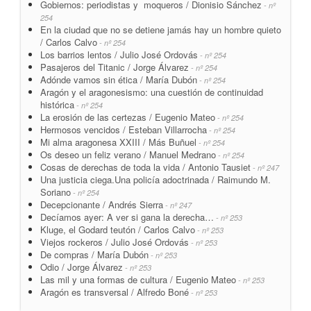
Gobiernos: periodistas y moqueros / Dionisio Sánchez
- nº
254
En la ciudad que no se detiene jamás hay un hombre quieto
/ Carlos Calvo
- nº 254
Los barrios lentos / Julio José Ordovás
- nº 254
Pasajeros del Titanic / Jorge Álvarez
- nº 254
Adónde vamos sin ética / María Dubón
- nº 254
Aragón y el aragonesismo: una cuestión de continuidad
histórica
- nº 254
La erosión de las certezas / Eugenio Mateo
- nº 254
Hermosos vencidos / Esteban Villarrocha
- nº 254
Mi alma aragonesa XXIII / Más Buñuel
- nº 254
Os deseo un feliz verano / Manuel Medrano
- nº 254
Cosas de derechas de toda la vida / Antonio Tausiet
- nº 247
Una justicia ciega.Una policía adoctrinada / Raimundo M.
Soriano
- nº 254
Decepcionante / Andrés Sierra
- nº 247
Decíamos ayer: A ver si gana la derecha…
- nº 253
Kluge, el Godard teutón / Carlos Calvo
- nº 253
Viejos rockeros / Julio José Ordovás
- nº 253
De compras / María Dubón
- nº 253
Odio / Jorge Álvarez
- nº 253
Las mil y una formas de cultura / Eugenio Mateo
- nº 253
Aragón es transversal / Alfredo Boné
- nº 253