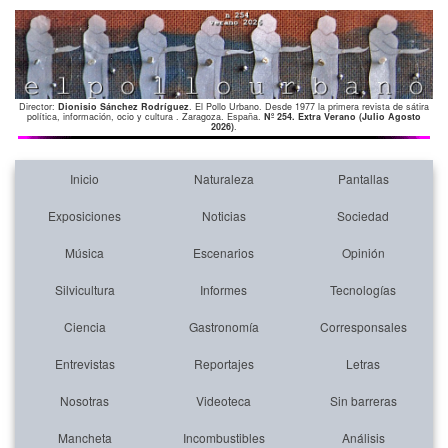
Director:
Dionisio Sánchez Rodríguez
. El Pollo Urbano. Desde 1977 la primera revista de sátira
política, información, ocio y cultura . Zaragoza. España.
Nº 254. Extra Verano (Julio Agosto
2026)
.
Inicio
Naturaleza
Pantallas
Exposiciones
Noticias
Sociedad
Música
Escenarios
Opinión
Silvicultura
Informes
Tecnologías
Ciencia
Gastronomía
Corresponsales
Entrevistas
Reportajes
Letras
Nosotras
Videoteca
Sin barreras
Mancheta
Incombustibles
Análisis