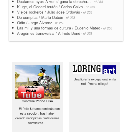
Decíamos ayer: A ver si gana la derecha…
- nº 253
Kluge, el Godard teutón / Carlos Calvo
- nº 253
Viejos rockeros / Julio José Ordovás
- nº 253
De compras / María Dubón
- nº 253
Odio / Jorge Álvarez
- nº 253
Las mil y una formas de cultura / Eugenio Mateo
- nº 253
Aragón es transversal / Alfredo Boné
- nº 253
Una librería excepcional en la
red ¡Pincha el logo!
Coordina:
Perico Liso
El Pollo Urbano continúa con
esta sección, tras haber
creado variopintas plataformas
televisivas…