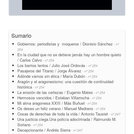
Sumario
Gobiernos: periodistas y moqueros / Dionisio Sánchez
- nº
254
En la ciudad que no se detiene jamás hay un hombre quieto
/ Carlos Calvo
- nº 254
Los barrios lentos / Julio José Ordovás
- nº 254
Pasajeros del Titanic / Jorge Álvarez
- nº 254
Adónde vamos sin ética / María Dubón
- nº 254
Aragón y el aragonesismo: una cuestión de continuidad
histórica
- nº 254
La erosión de las certezas / Eugenio Mateo
- nº 254
Hermosos vencidos / Esteban Villarrocha
- nº 254
Mi alma aragonesa XXIII / Más Buñuel
- nº 254
Os deseo un feliz verano / Manuel Medrano
- nº 254
Cosas de derechas de toda la vida / Antonio Tausiet
- nº 247
Una justicia ciega.Una policía adoctrinada / Raimundo M.
Soriano
- nº 254
Decepcionante / Andrés Sierra
- nº 247