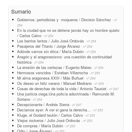
Sumario
Gobiernos: periodistas y moqueros / Dionisio Sánchez
- nº
254
En la ciudad que no se detiene jamás hay un hombre quieto
/ Carlos Calvo
- nº 254
Los barrios lentos / Julio José Ordovás
- nº 254
Pasajeros del Titanic / Jorge Álvarez
- nº 254
Adónde vamos sin ética / María Dubón
- nº 254
Aragón y el aragonesismo: una cuestión de continuidad
histórica
- nº 254
La erosión de las certezas / Eugenio Mateo
- nº 254
Hermosos vencidos / Esteban Villarrocha
- nº 254
Mi alma aragonesa XXIII / Más Buñuel
- nº 254
Os deseo un feliz verano / Manuel Medrano
- nº 254
Cosas de derechas de toda la vida / Antonio Tausiet
- nº 247
Una justicia ciega.Una policía adoctrinada / Raimundo M.
Soriano
- nº 254
Decepcionante / Andrés Sierra
- nº 247
Decíamos ayer: A ver si gana la derecha…
- nº 253
Kluge, el Godard teutón / Carlos Calvo
- nº 253
Viejos rockeros / Julio José Ordovás
- nº 253
De compras / María Dubón
- nº 253
Odio / Jorge Álvarez
- nº 253