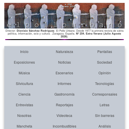
Director:
Dionisio Sánchez Rodríguez
. El Pollo Urbano. Desde 1977 la primera revista de sátira
política, información, ocio y cultura . Zaragoza. España.
Nº 254. Extra Verano (Julio Agosto
2026)
.
Inicio
Naturaleza
Pantallas
Exposiciones
Noticias
Sociedad
Música
Escenarios
Opinión
Silvicultura
Informes
Tecnologías
Ciencia
Gastronomía
Corresponsales
Entrevistas
Reportajes
Letras
Nosotras
Videoteca
Sin barreras
Mancheta
Incombustibles
Análisis