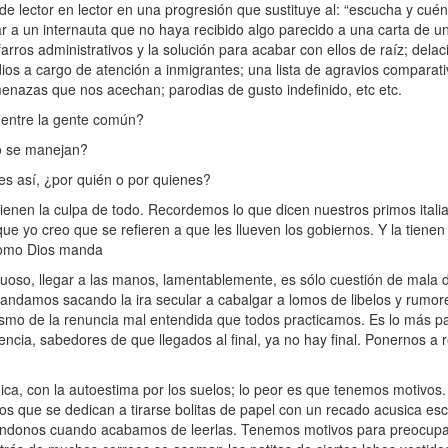
ctor en lector en una progresión que sustituye al: “escucha y cuénta
rar a un internauta que no haya recibido algo parecido a una carta de 
lfarros administrativos y la solución para acabar con ellos de raíz; del
dios a cargo de atención a inmigrantes; una lista de agravios comparativ
menazas que nos acechan; parodias de gusto indefinido, etc etc.
ntre la gente común?
o se manejan?
es así, ¿por quién o por quienes?
nen la culpa de todo. Recordemos lo que dicen nuestros primos italian
que yo creo que se refieren a que les llueven los gobiernos. Y la tien
como Dios manda
oso, llegar a las manos, lamentablemente, es sólo cuestión de mala di
landamos sacando la ira secular a cabalgar a lomos de libelos y rumor
smo de la renuncia mal entendida que todos practicamos. Es lo más pare
encia, sabedores de que llegados al final, ya no hay final. Ponernos a 
ca, con la autoestima por los suelos; lo peor es que tenemos motivos
s que se dedican a tirarse bolitas de papel con un recado acusica esc
nándonos cuando acabamos de leerlas. Tenemos motivos para preocup