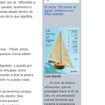
lo” por el: “difúndelo a
El ciclo “En torno al
un parado, autónomo o
agua” arranca con
aciones desde dentro de
Pilar Armalé
os de lo que significa
os: -“Piove, piove,
en porque nunca saben
gestión, y quizás por
es virtuales, como
cido a tirar la piedra
Luis Gareta
reñir no cuesta nada,
El ciclo de música
refrescante, que se
prolongará hasta el 25 de
. Los tenemos porque
julio, es una propuesta
rito dentro. Nos
cultural itinerante que
arnos porque
conecta la experiencia