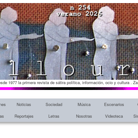
esde 1977 la primera revista de sátira política, información, ocio y cultura . 
nes
Noticias
Sociedad
Música
Escenarios
tas
Reportajes
Letras
Nosotras
Videoteca
Si