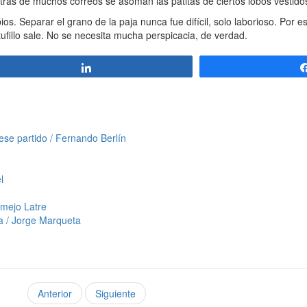
detrás de muchos correos se asoman las patitas de ciertos lobos vestido
s. Separar el grano de la paja nunca fue difícil, solo laborioso. Por 
 tufillo sale. No se necesita mucha perspicacia, de verdad.
Compartir
 ese partido / Fernando Berlín
l
rmejo Latre
ra / Jorge Marqueta
Anterior
Siguiente