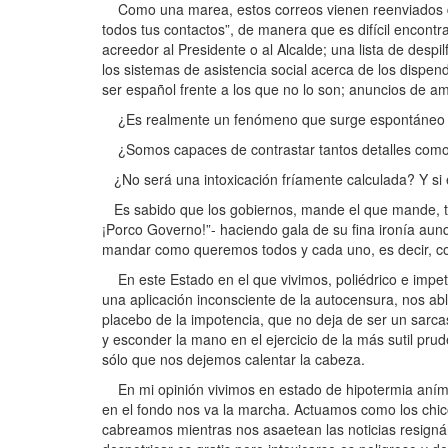
Como una marea, estos correos vienen reenviados de le
todos tus contactos”, de manera que es difícil encont
acreedor al Presidente o al Alcalde; una lista de despi
los sistemas de asistencia social acerca de los dispen
ser español frente a los que no lo son; anuncios de a
¿Es realmente un fenómeno que surge espontáneo e
¿Somos capaces de contrastar tantos detalles com
¿No será una intoxicación fríamente calculada? Y si 
Es sabido que los gobiernos, mande el que mande, tie
¡Porco Governo!”- haciendo gala de su fina ironía aun
mandar como queremos todos y cada uno, es decir, 
En este Estado en el que vivimos, poliédrico e impetu
una aplicación inconsciente de la autocensura, nos ab
placebo de la impotencia, que no deja de ser un sarca
y esconder la mano en el ejercicio de la más sutil prud
sólo que nos dejemos calentar la cabeza.
En mi opinión vivimos en estado de hipotermia aními
en el fondo nos va la marcha. Actuamos como los chico
cabreamos mientras nos asaetean las noticias resig