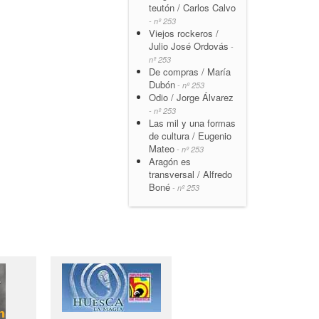
teutón / Carlos Calvo
- nº 253
Viejos rockeros /
Julio José Ordovás
-
nº 253
De compras / María
Dubón
- nº 253
Odio / Jorge Álvarez
- nº 253
Las mil y una formas
de cultura / Eugenio
Mateo
- nº 253
Aragón es
transversal / Alfredo
Boné
- nº 253