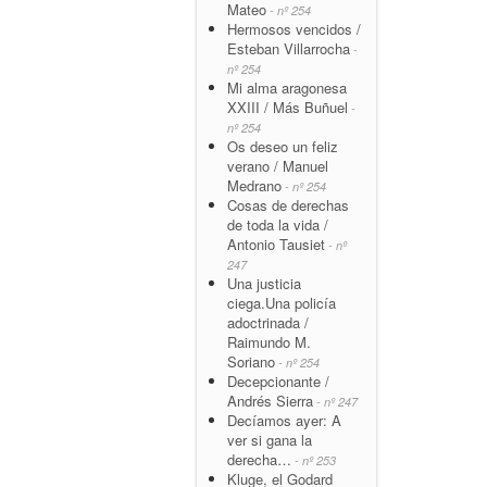
Mateo
- nº 254
Hermosos vencidos /
Esteban Villarrocha
-
nº 254
Mi alma aragonesa
XXIII / Más Buñuel
-
nº 254
Os deseo un feliz
verano / Manuel
Medrano
- nº 254
Cosas de derechas
de toda la vida /
Antonio Tausiet
- nº
247
Una justicia
ciega.Una policía
adoctrinada /
Raimundo M.
Soriano
- nº 254
Decepcionante /
Andrés Sierra
- nº 247
Decíamos ayer: A
ver si gana la
derecha…
- nº 253
Kluge, el Godard