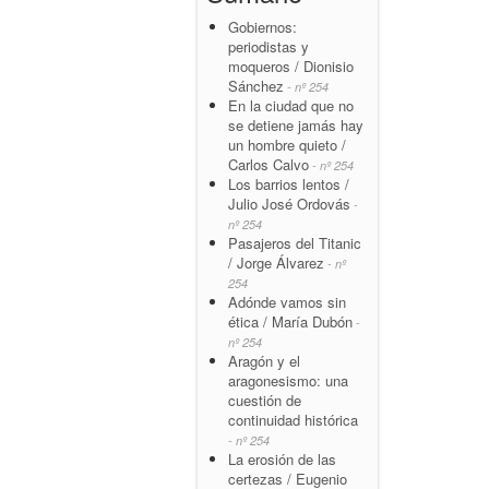
Gobiernos:
periodistas y
moqueros / Dionisio
Sánchez
- nº 254
En la ciudad que no
se detiene jamás hay
un hombre quieto /
Carlos Calvo
- nº 254
Los barrios lentos /
Julio José Ordovás
-
nº 254
Pasajeros del Titanic
/ Jorge Álvarez
- nº
254
Adónde vamos sin
ética / María Dubón
-
nº 254
Aragón y el
aragonesismo: una
cuestión de
continuidad histórica
- nº 254
La erosión de las
certezas / Eugenio