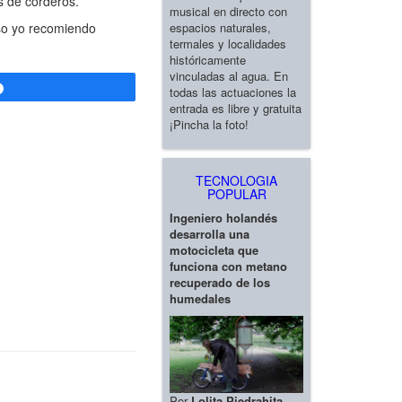
s de corderos.
musical en directo con
espacios naturales,
eso yo recomiendo
termales y localidades
históricamente
vinculadas al agua. En
Compartir
todas las actuaciones la
entrada es libre y gratuita
¡Pincha la foto!
TECNOLOGIA
POPULAR
Ingeniero holandés
desarrolla una
motocicleta que
funciona con metano
recuperado de los
humedales
Por
Lolita Piedrahita