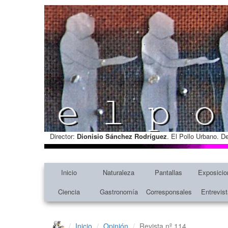
Director:
Dionisio Sánchez Rodríguez
. El Pollo Urbano. D
Inicio
Naturaleza
Pantallas
Exposicio
Ciencia
Gastronomía
Corresponsales
Entrevis
Inicio
Opinión
Revista nº 114