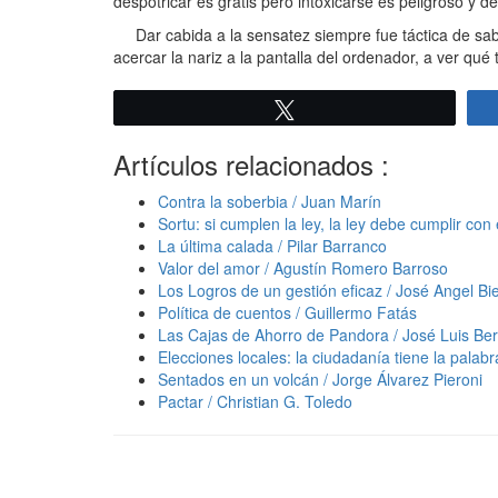
despotricar es gratis pero intoxicarse es peligroso y 
Dar cabida a la sensatez siempre fue táctica de sabio
acercar la nariz a la pantalla del ordenador, a ver qué
Twittear
Artículos relacionados :
Contra la soberbia / Juan Marín
Sortu: si cumplen la ley, la ley debe cumplir con
La última calada / Pilar Barranco
Valor del amor / Agustín Romero Barroso
Los Logros de un gestión eficaz / José Angel Bie
Política de cuentos / Guillermo Fatás
Las Cajas de Ahorro de Pandora / José Luis Be
Elecciones locales: la ciudadanía tiene la palab
Sentados en un volcán / Jorge Álvarez Pieroni
Pactar / Christian G. Toledo