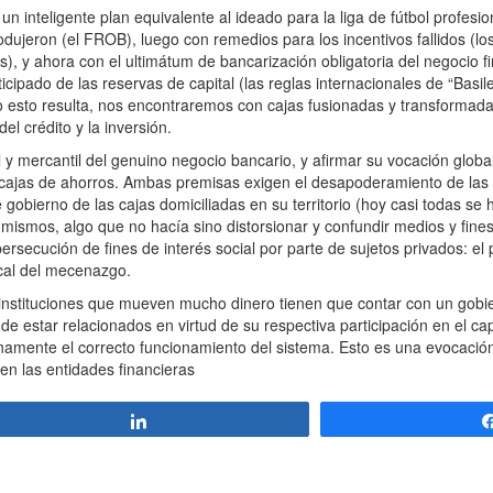
nteligente plan equivalente al ideado para la liga de fútbol profesio
dujeron (el FROB), luego con remedios para los incentivos fallidos (lo
), y ahora con el ultimátum de bancarización obligatoria del negocio fi
pado de las reservas de capital (las reglas internacionales de “Basil
do esto resulta, nos encontraremos con cajas fusionadas y transforma
l crédito y la inversión.
y mercantil del genuino negocio bancario, y afirmar su vocación globa
as cajas de ahorros. Ambas premisas exigen el desapoderamiento de l
gobierno de las cajas domiciliadas en su territorio (hoy casi todas se
os mismos, algo que no hacía sino distorsionar y confundir medios y fine
rsecución de fines de interés social por parte de sujetos privados: el
scal del mecenazgo.
 instituciones que mueven mucho dinero tienen que contar con un gobi
 estar relacionados en virtud de su respectiva participación en el capit
ernamente el correcto funcionamiento del sistema. Esto es una evocaci
den las entidades financieras
Compartir