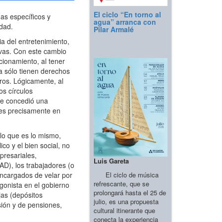
El ciclo “En torno al
as específicos y
agua” arranca con
idad.
Pilar Armalé
 del entretenimiento,
ivas. Con este cambio
cionamiento, al tener
a sólo tienen derechos
ros. Lógicamente, al
os círculos
 se concedió una
 es precisamente en
lo que es lo mismo,
o y el bien social, no
presariales,
Luis Gareta
SAD), los trabajadores (o
El ciclo de música
encargados de velar por
refrescante, que se
gonista en el gobierno
prolongará hasta el 25 de
jas (depósitos
julio, es una propuesta
sión y de pensiones,
cultural itinerante que
conecta la experiencia