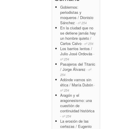
Gobiernos:
periodistas y
moqueros / Dionisio
Sánchez
- nº 254
En la ciudad que no
se detiene jamás hay
un hombre quieto /
Carlos Calvo
- nº 254
Los barrios lentos /
Julio José Ordovás
-
nº 254
Pasajeros del Titanic
/ Jorge Álvarez
- nº
254
Adónde vamos sin
ética / María Dubón
-
nº 254
Aragón y el
aragonesismo: una
cuestión de
continuidad histórica
- nº 254
La erosión de las
certezas / Eugenio