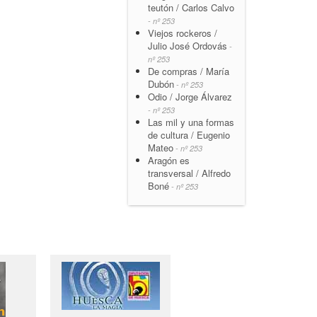
teutón / Carlos Calvo
- nº 253
Viejos rockeros /
Julio José Ordovás
-
nº 253
De compras / María
Dubón
- nº 253
Odio / Jorge Álvarez
- nº 253
Las mil y una formas
de cultura / Eugenio
Mateo
- nº 253
Aragón es
transversal / Alfredo
Boné
- nº 253