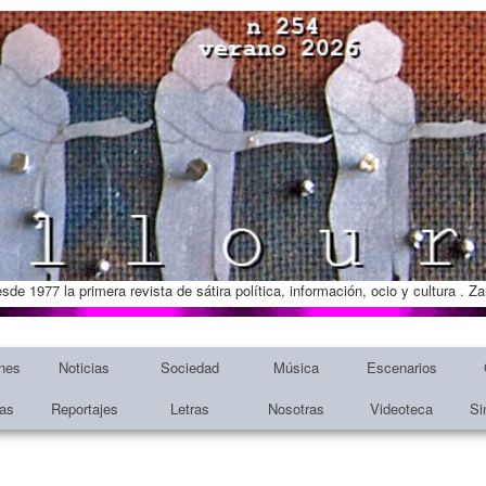
esde 1977 la primera revista de sátira política, información, ocio y cultura . 
nes
Noticias
Sociedad
Música
Escenarios
tas
Reportajes
Letras
Nosotras
Videoteca
Si