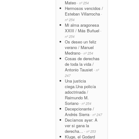
Mateo
- nº 254
Hermosos vencidos /
Esteban Villarrocha
-
nº 254
Mi alma aragonesa
XXIII / Más Buñuel
-
nº 254
Os deseo un feliz
verano / Manuel
Medrano
- nº 254
Cosas de derechas
de toda la vida /
Antonio Tausiet
- nº
247
Una justicia
ciega.Una policía
adoctrinada /
Raimundo M.
Soriano
- nº 254
Decepcionante /
Andrés Sierra
- nº 247
Decíamos ayer: A
ver si gana la
derecha…
- nº 253
Kluge, el Godard