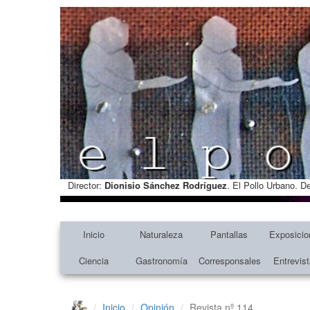
Director:
Dionisio Sánchez Rodríguez
. El Pollo Urbano. D
Inicio
Naturaleza
Pantallas
Exposicio
Ciencia
Gastronomía
Corresponsales
Entrevis
Inicio
Opinión
Revista nº 114