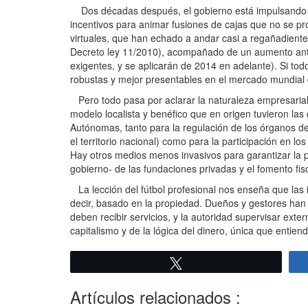
Dos décadas después, el gobierno está impulsando un i
incentivos para animar fusiones de cajas que no se pro
virtuales, que han echado a andar casi a regañadientes
Decreto ley 11/2010), acompañado de un aumento antici
exigentes, y se aplicarán de 2014 en adelante). Si to
robustas y mejor presentables en el mercado mundial de
Pero todo pasa por aclarar la naturaleza empresarial 
modelo localista y benéfico que en origen tuvieron l
Autónomas, tanto para la regulación de los órganos de 
el territorio nacional) como para la participación en l
Hay otros medios menos invasivos para garantizar la pe
gobierno- de las fundaciones privadas y el fomento fi
La lección del fútbol profesional nos enseña que las
decir, basado en la propiedad. Dueños y gestores han de
deben recibir servicios, y la autoridad supervisar ext
capitalismo y de la lógica del dinero, única que entien
Twittear
Artículos relacionados :