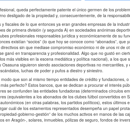
esional, queda perfectamente patente el único germen de los problem
erno desligado de la propiedad y, consecuentemente, de la responsabil
fiscales de lo que entonces ya eran grandes empresas de la industria
clubes de primera división (y segunda A) en sociedades anónimas deport
clubes profesionales responsables jurídica y económicamente de su fun
tonces existían “socios” (lo que hoy se conoce como “abonados”, que y
os directivos sin que mediase compromiso económico ni de unos ni de ot
e ganó en transparencia y profesionalidad. Algo que no gustó en ciert
s más visibles en la escena mediática y política nacional), a los que
c y Osasuna siguieron siendo asociaciones deportivas no mercantiles, y
cándalos, luchas de poder y pufos a diestro y siniestro.
modo que son al mismo tiempo entidades de crédito y fundaciones, o 
ás perfecto? Estos bancos, que se dedican a procurar el interés públic
res se confunden las entidades fundadoras (determinados círculos em
itores (equivalentes a los abonados de los clubes fútbol convertidos en 
autonómicos (en otras palabras, los partidos políticos), estos últimos 
a juzgar cuál de los estamentos representados desempeña un papel prota
 “propiedad-gobierno-gestión” de los muchos activos en manos de las ca
dos en Aragón-, solares, inmuebles, pólizas de seguro, fondos de inver