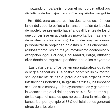
Trazando un paralelismo con el mundo del fútbol prof
distintivos de las cajas de ahorros españolas: su gobi
En 1990, para acabar con los desmanes económicos y 
la ley del deporte obligó a la transformación de los 
de modelo se pretendió hacer a los dirigentes de los 
que convertirse en accionistas mayoritarios. Hasta en
de asistencia a los eventos), los cuales elegían a un
personalizar la propiedad de estas nuevas empresas, s
(curiosamente, los de mayor movimiento económico y lo
excepción legal. Por eso, Real Madrid, Barça, Athleti
ellas donde se registran periódicamente los mayores es
Las cajas de ahorros tienen una naturaleza dual, de 
oenegés bancarias. ¿Es posible concebir un oxímoron m
son legalmente de nadie, porque en sus órganos recto
instituciones benéficas, la Iglesia católica), los impos
sea, los sindicatos) y… los ayuntamientos y gobiernos 
la vocación regional del negocio cajista. Sin entrar 
de las cajas, el caso es que no está clara la relación
bancarios -por ejemplo el 66% del total de los genera
obras de arte, etc.).