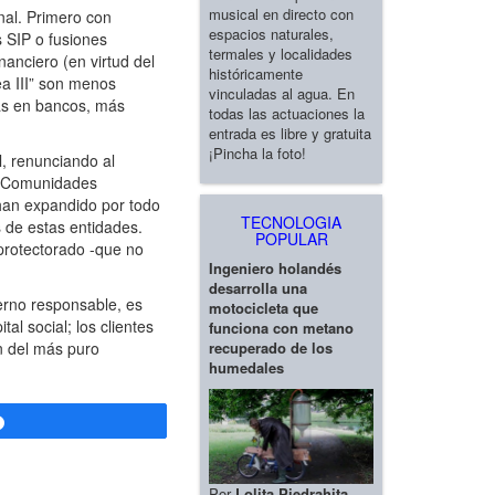
musical en directo con
nal. Primero con
espacios naturales,
s SIP o fusiones
termales y localidades
nanciero (en virtud del
históricamente
ea III” son menos
vinculadas al agua. En
das en bancos, más
todas las actuaciones la
entrada es libre y gratuita
¡Pincha la foto!
l, renunciando al
as Comunidades
 han expandido por todo
TECNOLOGIA
s de estas entidades.
POPULAR
 protectorado -que no
Ingeniero holandés
desarrolla una
erno responsable, es
motocicleta que
al social; los clientes
funciona con metano
recuperado de los
ón del más puro
humedales
Compartir
Por
Lolita Piedrahita