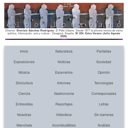
Director:
Dionisio Sánchez Rodríguez
. El Pollo Urbano. Desde 1977 la primera revista de sátira
política, información, ocio y cultura . Zaragoza. España.
Nº 254. Extra Verano (Julio Agosto
2026)
.
Inicio
Naturaleza
Pantallas
Exposiciones
Noticias
Sociedad
Música
Escenarios
Opinión
Silvicultura
Informes
Tecnologías
Ciencia
Gastronomía
Corresponsales
Entrevistas
Reportajes
Letras
Nosotras
Videoteca
Sin barreras
Mancheta
Incombustibles
Análisis