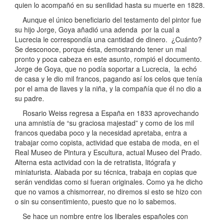
quien lo acompañó en su senilidad hasta su muerte en 1828.
Aunque el único beneficiario del testamento del pintor fue
su hijo Jorge, Goya añadió una adenda por la cual a
Lucrecia le correspondía una cantidad de dinero. ¿Cuánto?
Se desconoce, porque ésta, demostrando tener un mal
pronto y poca cabeza en este asunto, rompió el documento.
Jorge de Goya, que no podía soportar a Lucrecia, la echó
de casa y le dio mil francos, pagando así los celos que tenía
por el ama de llaves y la niña, y la compañía que él no dio a
su padre.
Rosario Weiss regresa a España en 1833 aprovechando
una amnistía de “su graciosa majestad” y como de los mil
francos quedaba poco y la necesidad apretaba, entra a
trabajar como copista, actividad que estaba de moda, en el
Real Museo de Pintura y Escultura, actual Museo del Prado.
Alterna esta actividad con la de retratista, litógrafa y
miniaturista. Alabada por su técnica, trabaja en copias que
serán vendidas como si fueran originales. Como ya he dicho
que no vamos a chismorrear, no diremos si esto se hizo con
o sin su consentimiento, puesto que no lo sabemos.
Se hace un nombre entre los liberales españoles con