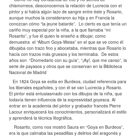
chismorreos, desconocemos la relación de Lucrecia con el
pintor y si había algún lazo de sangre entre éste y Rosario,
aunque muchos la consideraron su hija y en Francia la
conozcan cómo “la jeune batarde”. Lo cierto es que tenía un
cariño muy especial por la niña, a la que llamaba “mi
Rosarito”, y fue él quien le enseñó a dibujar, como
demuestra el “Album Goya-Weiss” en el que se ve como él
dibujaba con trazo fino y abocetaba, mientras que Rosario lo
hacía con trazos más gruesos y los terminaba. De estos
años son “Dromedario con su guía”, “¡Ay!, que me canso”, la
serie de payasos y otros que se conservan en la Biblioteca
Nacional de Madrid
En 1824 Goya se exilia en Burdeos, ciudad referencia para
los liberales españoles, y con él se van Lucrecia y Rosario.
El pintor está entusiasmado con los dibujos de la niña, que
todavía tienen influencia de la expresividad goyesca. Al
entrar en la academia del pintor y grabador francés Pierre
Lacour enriquecerá los conocimientos, personalizará el estilo
y aprenderá la técnica litográfica.
Rosarito, como nos mostró Saura en “Goya en Burdeos”,
era la que calmaba las pesadillas y delirios del aragonés y