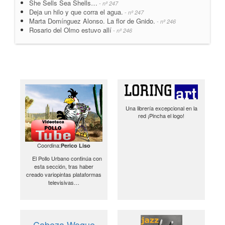
She Sells Sea Shells…
- nº 247
Deja un hilo y que corra el agua.
- nº 247
Marta Domínguez Alonso. La flor de Gnido.
- nº 246
Rosario del Olmo estuvo allí
- nº 246
Una librería excepcional en la
red ¡Pincha el logo!
Coordina:
Perico Liso
El Pollo Urbano continúa con
esta sección, tras haber
creado variopintas plataformas
televisivas…
Cabeza Woque