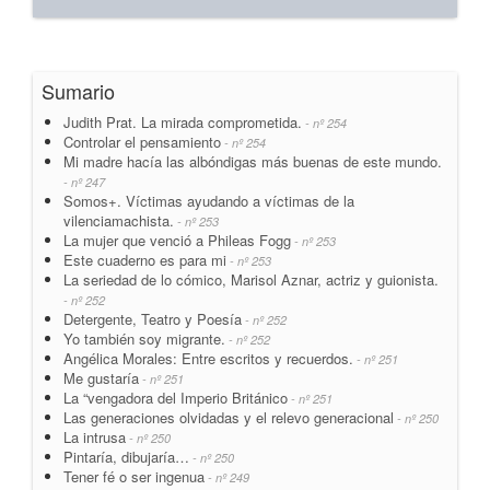
Sumario
Judith Prat. La mirada comprometida.
- nº 254
Controlar el pensamiento
- nº 254
Mi madre hacía las albóndigas más buenas de este mundo.
- nº 247
Somos+. Víctimas ayudando a víctimas de la
vilenciamachista.
- nº 253
La mujer que venció a Phileas Fogg
- nº 253
Este cuaderno es para mi
- nº 253
La seriedad de lo cómico, Marisol Aznar, actriz y guionista.
- nº 252
Detergente, Teatro y Poesía
- nº 252
Yo también soy migrante.
- nº 252
Angélica Morales: Entre escritos y recuerdos.
- nº 251
Me gustaría
- nº 251
La “vengadora del Imperio Británico
- nº 251
Las generaciones olvidadas y el relevo generacional
- nº 250
La intrusa
- nº 250
Pintaría, dibujaría…
- nº 250
Tener fé o ser ingenua
- nº 249