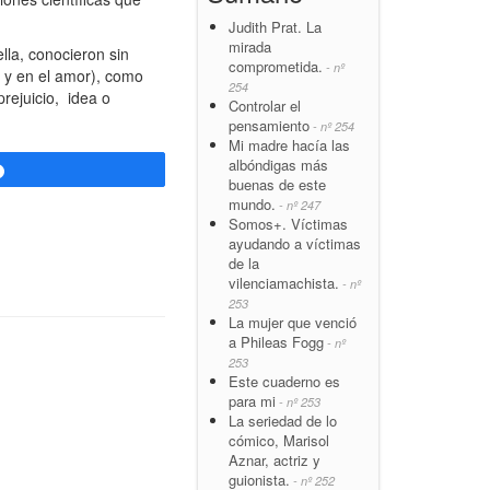
Judith Prat. La
mirada
la, conocieron sin
comprometida.
- nº
o y en el amor), como
254
prejuicio, idea o
Controlar el
pensamiento
- nº 254
Mi madre hacía las
albóndigas más
Compartir
buenas de este
mundo.
- nº 247
Somos+. Víctimas
ayudando a víctimas
de la
vilenciamachista.
- nº
253
La mujer que venció
a Phileas Fogg
- nº
253
Este cuaderno es
para mi
- nº 253
La seriedad de lo
cómico, Marisol
Aznar, actriz y
guionista.
- nº 252