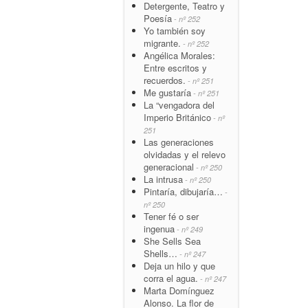
Detergente, Teatro y
Poesía
- nº 252
Yo también soy
migrante.
- nº 252
Angélica Morales:
Entre escritos y
recuerdos.
- nº 251
Me gustaría
- nº 251
La “vengadora del
Imperio Británico
- nº
251
Las generaciones
olvidadas y el relevo
generacional
- nº 250
La intrusa
- nº 250
Pintaría, dibujaría…
-
nº 250
Tener fé o ser
ingenua
- nº 249
She Sells Sea
Shells…
- nº 247
Deja un hilo y que
corra el agua.
- nº 247
Marta Domínguez
Alonso. La flor de