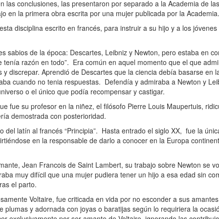
 en las conclusiones, las presentaron por separado a la Academia de l
jo en la primera obra escrita por una mujer publicada por la Academia.
esta disciplina escrito en francés, para instruir a su hijo y a los jóvene
s sabios de la época: Descartes, Leibniz y Newton, pero estaba en co
ie tenía razón en todo”. Era común en aquel momento que el que admir
os y discrepar. Aprendió de Descartes que la ciencia debía basarse en l
plicaba cuando no tenia respuestas. Defendía y admiraba a Newton y Lei
universo o el único que podía recompensar y castigar.
fue su profesor en la niñez, el filósofo Pierre Louis Maupertuis, ridic
ería demostrada con posterioridad.
l latín al francés “Principia”. Hasta entrado el siglo XX, fue la únic
nvirtiéndose en la responsable de darlo a conocer en la Europa continen
te, Jean Francois de Saint Lambert, su trabajo sobre Newton se volv
aba muy difícil que una mujer pudiera tener un hijo a esa edad sin co
ras el parto.
te Voltaire, fue criticada en vida por no esconder a sus amantes y
e plumas y adornada con joyas o baratijas según lo requiriera la ocas
cer exclusivamente por ser amante de Voltaire, ignorando las contribuic