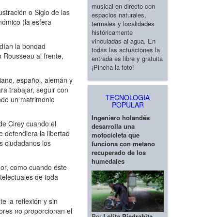
musical en directo con
stración o Siglo de las
espacios naturales,
nómico (la esfera
termales y localidades
históricamente
vinculadas al agua. En
ndían la bondad
todas las actuaciones la
 Rousseau al frente,
entrada es libre y gratuita
¡Pincha la foto!
iano, español, alemán y
ra trabajar, seguir con
TECNOLOGIA
ando un matrimonio
POPULAR
Ingeniero holandés
de Cirey cuando el
desarrolla una
e defendiera la libertad
motocicleta que
us ciudadanos los
funciona con metano
recuperado de los
humedales
mor, como cuando éste
telectuales de toda
 la reflexión y sin
lores no proporcionan el
Por
Lolita Piedrahita