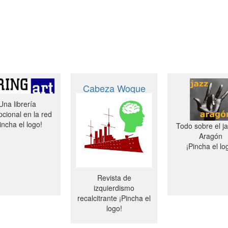
Cabeza Woque
Una librería
cional en la red
incha el logo!
Todo sobre el j
Aragón
¡Pincha el lo
Revista de
izquierdismo
recalcitrante ¡Pincha el
logo!