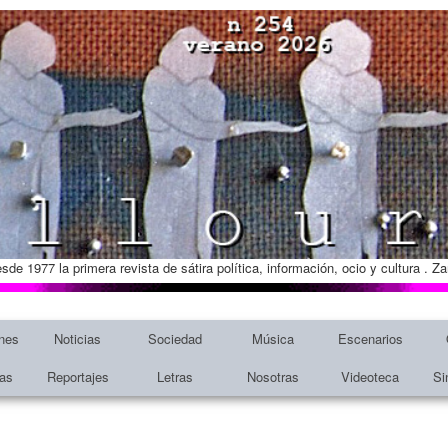
esde 1977 la primera revista de sátira política, información, ocio y cultura . 
nes
Noticias
Sociedad
Música
Escenarios
tas
Reportajes
Letras
Nosotras
Videoteca
Si