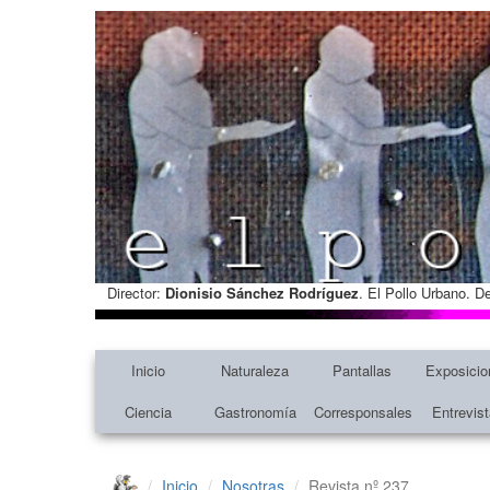
Director:
Dionisio Sánchez Rodríguez
. El Pollo Urbano. D
Inicio
Naturaleza
Pantallas
Exposicio
Ciencia
Gastronomía
Corresponsales
Entrevis
Inicio
Nosotras
Revista nº 237