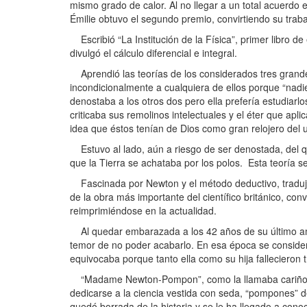
mismo grado de calor. Al no llegar a un total acuerdo
Émilie obtuvo el segundo premio, convirtiendo su traba
Escribió “La Institución de la Física”, primer libro de 
divulgó el cálculo diferencial e integral.
Aprendió las teorías de los considerados tres grande
incondicionalmente a cualquiera de ellos porque “nad
denostaba a los otros dos pero ella prefería estudiarl
criticaba sus remolinos intelectuales y el éter que a
idea que éstos tenían de Dios como gran relojero del 
Estuvo al lado, aún a riesgo de ser denostada, del que 
que la Tierra se achataba por los polos. Esta teoría s
Fascinada por Newton y el método deductivo, tradujo de
de la obra más importante del científico británico, co
reimprimiéndose en la actualidad.
Al quedar embarazada a los 42 años de su último aman
temor de no poder acabarlo. En esa época se consider
equivocaba porque tanto ella como su hija fallecieron t
“Madame Newton-Pompon”, como la llamaba cariñosamen
dedicarse a la ciencia vestida con seda, “pompones” d
quedó borrada de la historia y se le ha llegado a cono