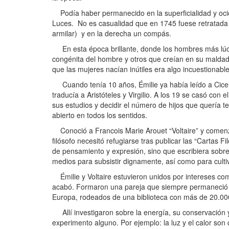
Podía haber permanecido en la superficialidad y ociosi
Luces. No es casualidad que en 1745 fuese retratada 
armilar) y en la derecha un compás.
En esta época brillante, donde los hombres más lúcid
congénita del hombre y otros que creían en su maldad
que las mujeres nacían inútiles era algo incuestionabl
Cuando tenía 10 años, Émilie ya había leído a Ciceró
traducía a Aristóteles y Virgilio. A los 19 se casó con
sus estudios y decidir el número de hijos que quería
abierto en todos los sentidos.
Conoció a Francois Marie Arouet “Voltaire” y comenzó
filósofo necesitó refugiarse tras publicar las “Cartas F
de pensamiento y expresión, sino que escribiera sobre
medios para subsistir dignamente, así como para cultivar 
Émilie y Voltaire estuvieron unidos por intereses c
acabó. Formaron una pareja que siempre permaneció uni
Europa, rodeados de una biblioteca con más de 20.000 
Allí investigaron sobre la energía, su conservación y
experimento alguno. Por ejemplo: la luz y el calor son