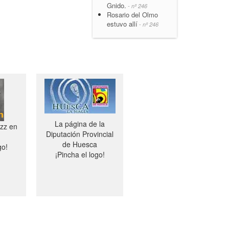
Gnido.
- nº 246
Rosario del Olmo
estuvo allí
- nº 246
La página de la
azz en
Diputación Provincial
de Huesca
go!
¡Pincha el logo!