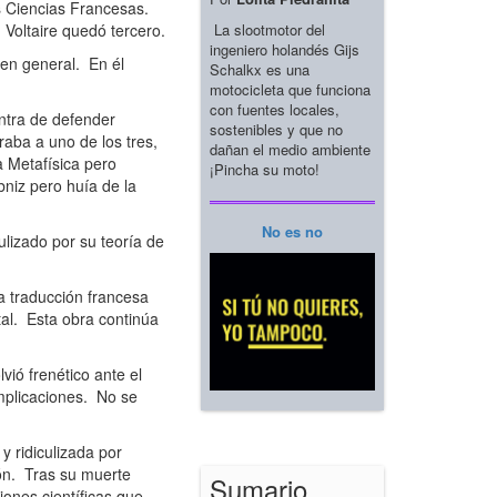
as Ciencias Francesas.
La slootmotor del
 Voltaire quedó tercero.
ingeniero holandés Gijs
s en general. En él
Schalkx es una
motocicleta que funciona
con fuentes locales,
ntra de defender
sostenibles y que no
aba a uno de los tres,
dañan el medio ambiente
a Metafísica pero
¡Pincha su moto!
bniz pero huía de la
No es no
ulizado por su teoría de
a traducción francesa
tal. Esta obra continúa
ió frenético ante el
mplicaciones. No se
 ridiculizada por
ión. Tras su muerte
Sumario
iones científicas que