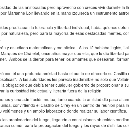
dad de las aristócratas pero aprovechó con creces vivir durante la Ilu
por Marianne Loir llevando en la mano izquierda un instrumento astro
os predicaban la tolerancia y libertad individual, había quienes defe
 por naturaleza, pero para la mayoría de esas destacadas mentes, con
e.
n y estudiado matemáticas y metafísica. A los 12 hablaba inglés, ital
 el Marqués de Châtelet, once años mayor que ella, que le dío libertad pa
 tener. Ambos se la dieron para tener los amantes que desearan, form
 con él una profunda amistad hasta el punto de ofrecerle su Castillo 
ilosóficas”. A las autoridades les pareció inadmisible no solo que Voltair
 la obligación que debía tener cualquier gobierno de proporcionar a s
la curiosidad intelectual y literaria fuera de la religión.
omunes y una admiración mutua, tanto cuando la amistad dió paso al a
da, convirtiendo el Castillo de Cirey en un centro de reunión para in
volúmenes y un amplio laboratorio donde realizar su labor científica.
 las propiedades del fuego, llegando a conclusiones obtenidas mediante
 causa común para la propagación del fuego y los rayos de distintos co