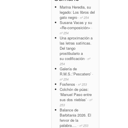
Marina Heredia, su
legado: Los libros del
gato negro
- nº 254
Susana Vacas y su
«Re-composición»
-
nº 254
Una aproximación a
las letras satíricas.
Del tango
prostibulario a
su codificación
- nº
254
Galería de
R.M.S.:’Pescatero’
-
nº 254
Fosfenos
- nº 253
Colchón de púas:
‘Manuel Paso entre
sus dos nieblas’
- nº
253
Balance de
Barbitania 2026. El
fervor de la
palabra….
- nº 253