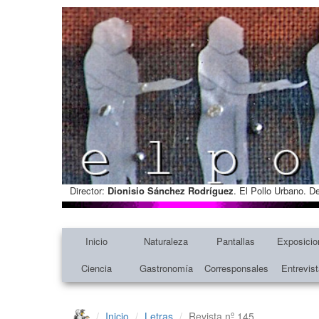
Director:
Dionisio Sánchez Rodríguez
. El Pollo Urbano. D
Inicio
Naturaleza
Pantallas
Exposicio
Ciencia
Gastronomía
Corresponsales
Entrevis
Inicio
Letras
Revista nº 145