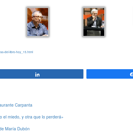
as-del-libro-hoy_15.html
Compartir
taurante Carpanta
 el miedo, y otra que lo perderá»
 de María Dubón