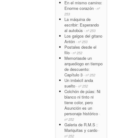
En el mismo camino:
Enorme corazón
- nº
253
La máquina de
escribir: Esperando
al autobús
- nº 253
Los galgos del gitano
Antón
- nº 253
Postales desde el
filo
- nº 252
Memoriasde un
arqueólogo en tiempo
de descuento:
Capítulo 3
- nº 252
Un imbécil anda
suelto
- nº 252
Colchón de púas: Ni
blanco ni tinto ni
tiene color, pero
Asunción es un
personaje histórico
-
nº 252
Galeria de R.M.S :
Mariquitas y cardo
-
nº 252