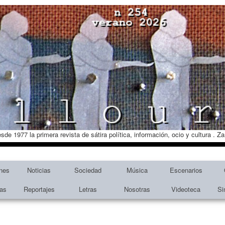
esde 1977 la primera revista de sátira política, información, ocio y cultura . 
nes
Noticias
Sociedad
Música
Escenarios
tas
Reportajes
Letras
Nosotras
Videoteca
Si