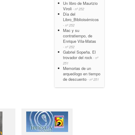
Un libro de Maurizio
Viroli
- nº 252
Día del
Libro_Biblioisémicos
- nº 252
Mac y su
contratiempo, de
Enrique Vila-Matas
- nº 252
Gabriel Sopeña. El
trovador del rock
- nº
251
Memorias de un
arqueólogo en tiempo
de descuento
- nº 251