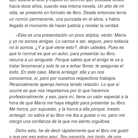
hacía doce años, cuando esa misma novela,
Un año de mi
vida,
se presentó en formato de libro. Desde entonces tenía
un runrún permanente, una punzada en el alma, y había
llegado el momento de hacer justicia y revelar la verdad.
«Esta es una presentación un poco atípica, verán: María
y yo no somos amigas. Lo vamos a ser, seguro, pero todavía
no lo somos. ¿Y a qué viene esto?, dirán ustedes. Pues es
que lo normal es que un autor, para presentar su libro,
recurra a un amiguete. Porque sabes que el amigo te va a
tratar fenomenal y solo te va a echar flores: te aseguras el
éxito. En este caso, María arriesgó: ella y yo nos
conocemos, sí, pero por nuestros respectivos trabajos.
Personalmente apenas hemos tenido relación. Lo que sí
ocurre es que nos respetamos por lo que hacemos
profesionalmente; y eso, para mí, tiene un valor especial a la
hora de que María me haya elegido para presentar su libro.
Me honra, por supuesto, y la honra a ella porque, insisto,
arriesgó: no sabía si su libro me iba a gustar o no, pero me
otorgó una confianza de la que me siento orgullosa.
Dicho esto, he de decir rápidamente que el libro me gustó
y que por eso estoy aquí. Soy garantía, por tanto, de una