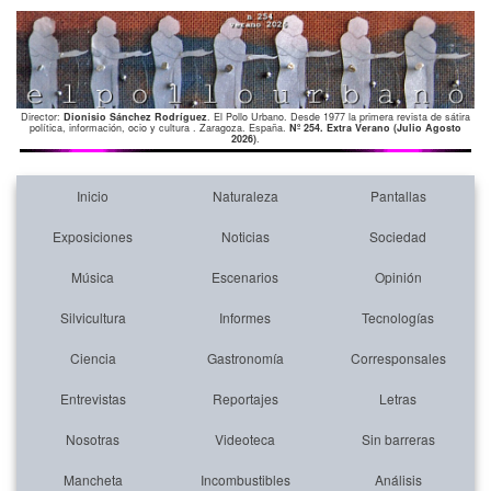
Director:
Dionisio Sánchez Rodríguez
. El Pollo Urbano. Desde 1977 la primera revista de sátira
política, información, ocio y cultura . Zaragoza. España.
Nº 254. Extra Verano (Julio Agosto
2026)
.
Inicio
Naturaleza
Pantallas
Exposiciones
Noticias
Sociedad
Música
Escenarios
Opinión
Silvicultura
Informes
Tecnologías
Ciencia
Gastronomía
Corresponsales
Entrevistas
Reportajes
Letras
Nosotras
Videoteca
Sin barreras
Mancheta
Incombustibles
Análisis