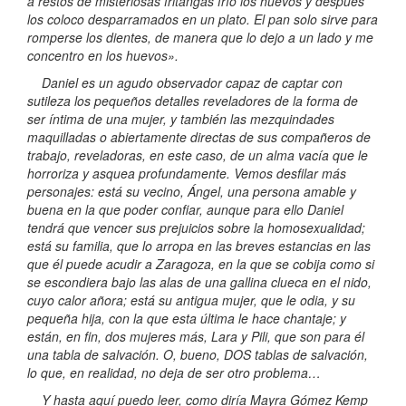
a restos de misteriosas fritangas frío los huevos y después
los coloco desparramados en un plato. El pan solo sirve para
romperse los dientes, de manera que lo dejo a un lado y me
concentro en los huevos».
Daniel es un agudo observador capaz de captar con
sutileza los pequeños detalles reveladores de la forma de
ser íntima de una mujer, y también las mezquindades
maquilladas o abiertamente directas de sus compañeros de
trabajo, reveladoras, en este caso, de un alma vacía que le
horroriza y asquea profundamente. Vemos desfilar más
personajes: está su vecino, Ángel, una persona amable y
buena en la que poder confiar, aunque para ello Daniel
tendrá que vencer sus prejuicios sobre la homosexualidad;
está su familia, que lo arropa en las breves estancias en las
que él puede acudir a Zaragoza, en la que se cobija como si
se escondiera bajo las alas de una gallina clueca en el nido,
cuyo calor añora; está su antigua mujer, que le odia, y su
pequeña hija, con la que esta última le hace chantaje; y
están, en fin, dos mujeres más, Lara y Pili, que son para él
una tabla de salvación. O, bueno, DOS tablas de salvación,
lo que, en realidad, no deja de ser otro problema…
Y hasta aquí puedo leer, como diría Mayra Gómez Kemp