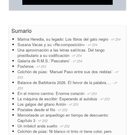
Sumario
Marina Heredia, su legado: Los libros del gato negro
- nº 254
Susana Vacas y su «Re-composición»
- nº 254
Una aproximación a las letras satíricas. Del tango
prostibulario a su codificación
- nº 254
Galería de R.M.S.:’Pescatero’
- nº 254
Fosfenos
- nº 253
Colchón de púas: ‘Manuel Paso entre sus dos nieblas’
- nº
253
Balance de Barbitania 2026. El fervor de la palabra….
- nº
253
En el mismo camino: Enorme corazón
- nº 253
La máquina de escribir: Esperando al autobús
- nº 253
Los galgos del gitano Antón
- nº 253
Postales desde el filo
- nº 252
Memoriasde un arqueólogo en tiempo de descuento:
Capítulo 3
- nº 252
Un imbécil anda suelto
- nº 252
Colchón de púas: Ni blanco ni tinto ni tiene color, pero