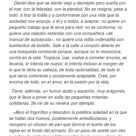
Daniel dice que se siente viejo y decrépito pero sueña con
el mar, con la felicidad, con la plenitud. No se resigna, pese a
todo, a tirar la toalla y a conformarse con una vida que la
sociedad nos empuja, a él y a todos, a aceptar: no quiere un
pequeño trabajo que le sirva para vivir, no se conforma; no
quiere una relación estándar con una compañera «de
manual de autoayuda», no quiere una vidita ordenadita con
sueñecitos de bolsillo. Sale a la calle a corazón abierto en
una búsqueda constante porque, aunque no lo reconozca,
confía en la vida. Tropieza, cae, vuelve a cometer errores, se
levanta, lo intenta de nuevo: lo intenta incluso al margen de
lo que le dicta su cabeza, de toda racionalidad, de todo lo
que sería coherente y socialmente aceptable. Cree, por
encima de todo, en el amor, en la pasión por la vida.
Tiene, además, un humor ácido y socarrón, muy aragonés,
que le lleva a poner en solfa las pequeñas miserias
cotidianas. Se ríe de su nevera, por ejemplo:
«Abro el frigorífico y descubro la patética soledad en la que
se hallan dos huevos, posiblemente antediluvianos, y
recupero un chusco de pan que dormía el sueño de los
siglos en el fondo del armario. En un poco de aceite con olor