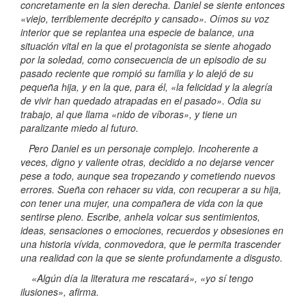
concretamente en la sien derecha. Daniel se siente entonces
«viejo, terriblemente decrépito y cansado». Oímos su voz
interior que se replantea una especie de balance, una
situación vital en la que el protagonista se siente ahogado
por la soledad, como consecuencia de un episodio de su
pasado reciente que rompió su familia y lo alejó de su
pequeña hija, y en la que, para él, «la felicidad y la alegría
de vivir han quedado atrapadas en el pasado». Odia su
trabajo, al que llama «nido de víboras», y tiene un
paralizante miedo al futuro.
Pero Daniel es un personaje complejo. Incoherente a
veces, digno y valiente otras, decidido a no dejarse vencer
pese a todo, aunque sea tropezando y cometiendo nuevos
errores. Sueña con rehacer su vida, con recuperar a su hija,
con tener una mujer, una compañera de vida con la que
sentirse pleno. Escribe, anhela volcar sus sentimientos,
ideas, sensaciones o emociones, recuerdos y obsesiones en
una historia vívida, conmovedora, que le permita trascender
una realidad con la que se siente profundamente a disgusto.
«Algún día la literatura me rescatará», «yo sí tengo
ilusiones», afirma.