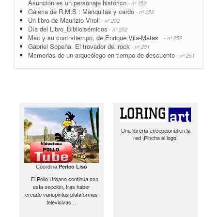
Asunción es un personaje histórico
- nº 252
Galeria de R.M.S : Mariquitas y cardo
- nº 252
Un libro de Maurizio Viroli
- nº 252
Día del Libro_Biblioisémicos
- nº 252
Mac y su contratiempo, de Enrique Vila-Matas
- nº 252
Gabriel Sopeña. El trovador del rock
- nº 251
Memorias de un arqueólogo en tiempo de descuento
- nº 251
Una librería excepcional en la
red ¡Pincha el logo!
Coordina:
Perico Liso
El Pollo Urbano continúa con
esta sección, tras haber
creado variopintas plataformas
televisivas…