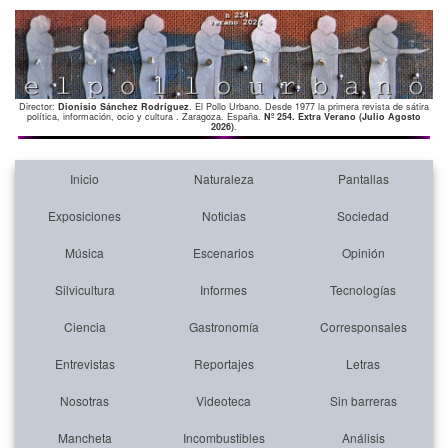
Director:
Dionisio Sánchez Rodríguez
. El Pollo Urbano. Desde 1977 la primera revista de sátira
política, información, ocio y cultura . Zaragoza. España.
Nº 254. Extra Verano (Julio Agosto
2026)
.
Inicio
Naturaleza
Pantallas
Exposiciones
Noticias
Sociedad
Música
Escenarios
Opinión
Silvicultura
Informes
Tecnologías
Ciencia
Gastronomía
Corresponsales
Entrevistas
Reportajes
Letras
Nosotras
Videoteca
Sin barreras
Mancheta
Incombustibles
Análisis