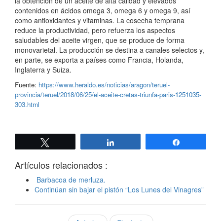
la obtención de un aceite de alta calidad y elevados
contenidos en ácidos omega 3, omega 6 y omega 9, así
como antioxidantes y vitaminas. La cosecha temprana
reduce la productividad, pero refuerza los aspectos
saludables del aceite virgen, que se produce de forma
monovarietal. La producción se destina a canales selectos y,
en parte, se exporta a países como Francia, Holanda,
Inglaterra y Suiza.
Fuente:
https://www.heraldo.es/noticias/aragon/teruel-
provincia/teruel/2018/06/25/el-aceite-cretas-triunfa-paris-1251035-
303.html
Twittear
Compartir
Compartir
Artículos relacionados :
Barbacoa de merluza.
Continúan sin bajar el pistón “Los Lunes del Vinagres”