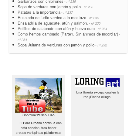
Garbanzos con chipirones
- nº 239
Sopa de verduras con jamón y pollo
- nº 238
Patatas a la importancia
- nº 237
Ensalada de judía verdea a la mostaza
- nº 236
Ensaladilla de aguacate, atún y salmón.
- nº 235
Rollitos de calabacín con atún y huevo duro
- nº 234
Como hemos cambiado (Parte1. Sin ánimos de incordiar)
-
nº 234
Sopa Juliana de verduras con jamón y pollo
- nº 232
Una librería excepcional en la
red ¡Pincha el logo!
Coordina:
Perico Liso
El Pollo Urbano continúa con
esta sección, tras haber
creado variopintas plataformas