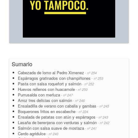
Sumario
Cabezada de lomo al Pedro Ximenez
- nº 254
Espárragos gratinados con champiñones
- nº 253
Pasta con salsa roquefort y salmón
- nº 252
Huevos rellenos con huacamole
- nº 250
Purrusalda con merluza
- nº 247
Arroz tres delicias con salmón
- nº 246
Ensaladilla de verano con caballa y gambas
- nº 245
Boquerones fritos en escabeche
- nº 224
Ensalada de patatas con atún y espárragos
- nº 243
Lasaña de berenjena con verduras y salmón
- nº 242
Salmón con salsa suave de mostaza
- nº 241
Cerdo agridulce
- nº 240