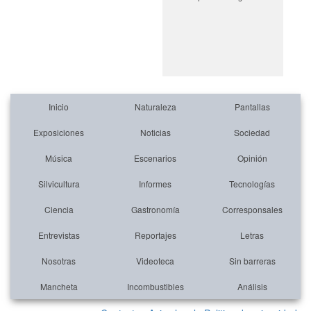
Inicio
Naturaleza
Pantallas
Exposiciones
Noticias
Sociedad
Música
Escenarios
Opinión
Silvicultura
Informes
Tecnologías
Ciencia
Gastronomía
Corresponsales
Entrevistas
Reportajes
Letras
Nosotras
Videoteca
Sin barreras
Mancheta
Incombustibles
Análisis