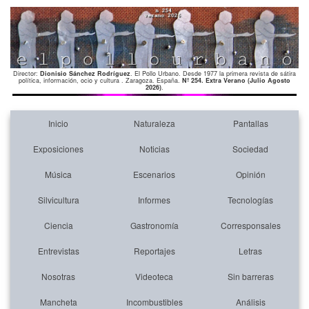
Director:
Dionisio Sánchez Rodríguez
. El Pollo Urbano. Desde 1977 la primera revista de sátira
política, información, ocio y cultura . Zaragoza. España.
Nº 254. Extra Verano (Julio Agosto
2026)
.
Inicio
Naturaleza
Pantallas
Exposiciones
Noticias
Sociedad
Música
Escenarios
Opinión
Silvicultura
Informes
Tecnologías
Ciencia
Gastronomía
Corresponsales
Entrevistas
Reportajes
Letras
Nosotras
Videoteca
Sin barreras
Mancheta
Incombustibles
Análisis