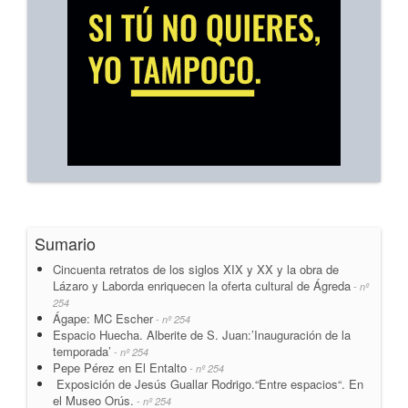
Sumario
Cincuenta retratos de los siglos XIX y XX y la obra de
Lázaro y Laborda enriquecen la oferta cultural de Ágreda
- nº
254
Ágape: MC Escher
- nº 254
Espacio Huecha. Alberite de S. Juan:’Inauguración de la
temporada’
- nº 254
Pepe Pérez en El Entalto
- nº 254
Exposición de Jesús Guallar Rodrigo.“Entre espacios“. En
el Museo Orús.
- nº 254