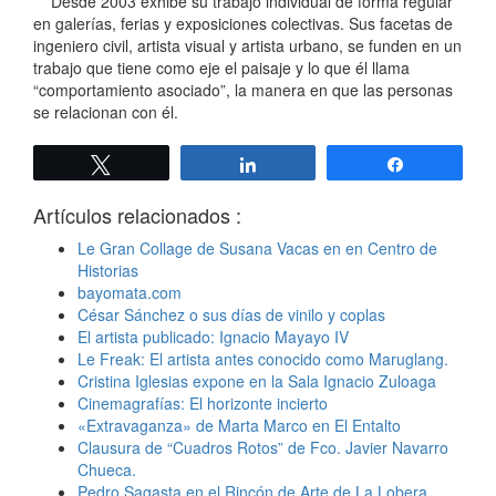
Desde 2003 exhibe su trabajo individual de forma regular
en galerías, ferias y exposiciones colectivas. Sus facetas de
ingeniero civil, artista visual y artista urbano, se funden en un
trabajo que tiene como eje el paisaje y lo que él llama
“comportamiento asociado”, la manera en que las personas
se relacionan con él.
Twittear
Compartir
Compartir
Artículos relacionados :
Le Gran Collage de Susana Vacas en en Centro de
Historias
bayomata.com
César Sánchez o sus días de vinilo y coplas
El artista publicado: Ignacio Mayayo IV
Le Freak: El artista antes conocido como Maruglang.
Cristina Iglesias expone en la Sala Ignacio Zuloaga
Cinemagrafías: El horizonte incierto
«Extravaganza» de Marta Marco en El Entalto
Clausura de “Cuadros Rotos” de Fco. Javier Navarro
Chueca.
Pedro Sagasta en el Rincón de Arte de La Lobera