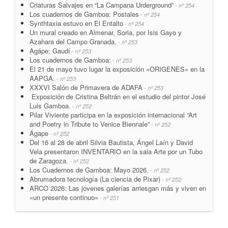
Criaturas Salvajes en “La Campana Urderground”
- nº 254
Los cuadernos de Gamboa: Postales
- nº 254
Synthtaxia estuvo en El Entalto
- nº 254
Un mural creado en Almenar, Soria, por Isis Gayo y
Azahara del Campo Granada.
- nº 253
Agápe: Gaudí
- nº 253
Los cuadernos de Gamboa:
- nº 253
El 21 de mayo tuvo lugar la exposición «ORIGENES» en la
AAPGA.
- nº 253
XXXVI Salón de Primavera de ADAFA
- nº 253
Exposición de Cristina Beltrán en el estudio del pintor José
Luis Gamboa.
- nº 252
Pilar Viviente participa en la exposición internacional “Art
and Poetry in Tribute to Venice Biennale”
- nº 252
Ágape
- nº 252
Del 16 al 28 de abril Silvia Bautista, Ángel Laín y David
Vela presentaron INVENTARIO en la sala Arte por un Tubo
de Zaragoza.
- nº 252
Los Cuadernos de Gamboa: Mayo 2026.
- nº 252
Abrumadora tecnología (La ciencia de Pixar)
- nº 252
ARCO 2026: Las jóvenes galerías arriesgan más y viven en
«un presente continuo»
- nº 251