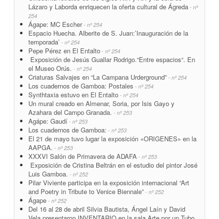
Lázaro y Laborda enriquecen la oferta cultural de Ágreda
- nº
254
Ágape: MC Escher
- nº 254
Espacio Huecha. Alberite de S. Juan:’Inauguración de la
temporada’
- nº 254
Pepe Pérez en El Entalto
- nº 254
Exposición de Jesús Guallar Rodrigo.“Entre espacios“. En
el Museo Orús.
- nº 254
Criaturas Salvajes en “La Campana Urderground”
- nº 254
Los cuadernos de Gamboa: Postales
- nº 254
Synthtaxia estuvo en El Entalto
- nº 254
Un mural creado en Almenar, Soria, por Isis Gayo y
Azahara del Campo Granada.
- nº 253
Agápe: Gaudí
- nº 253
Los cuadernos de Gamboa:
- nº 253
El 21 de mayo tuvo lugar la exposición «ORIGENES» en la
AAPGA.
- nº 253
XXXVI Salón de Primavera de ADAFA
- nº 253
Exposición de Cristina Beltrán en el estudio del pintor José
Luis Gamboa.
- nº 252
Pilar Viviente participa en la exposición internacional “Art
and Poetry in Tribute to Venice Biennale”
- nº 252
Ágape
- nº 252
Del 16 al 28 de abril Silvia Bautista, Ángel Laín y David
Vela presentaron INVENTARIO en la sala Arte por un Tubo