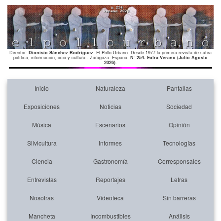
Director:
Dionisio Sánchez Rodríguez
. El Pollo Urbano. Desde 1977 la primera revista de sátira
política, información, ocio y cultura . Zaragoza. España.
Nº 254. Extra Verano (Julio Agosto
2026)
.
Inicio
Naturaleza
Pantallas
Exposiciones
Noticias
Sociedad
Música
Escenarios
Opinión
Silvicultura
Informes
Tecnologías
Ciencia
Gastronomía
Corresponsales
Entrevistas
Reportajes
Letras
Nosotras
Videoteca
Sin barreras
Mancheta
Incombustibles
Análisis