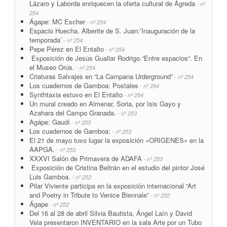
Lázaro y Laborda enriquecen la oferta cultural de Ágreda
- nº
254
Ágape: MC Escher
- nº 254
Espacio Huecha. Alberite de S. Juan:’Inauguración de la
temporada’
- nº 254
Pepe Pérez en El Entalto
- nº 254
Exposición de Jesús Guallar Rodrigo.“Entre espacios“. En
el Museo Orús.
- nº 254
Criaturas Salvajes en “La Campana Urderground”
- nº 254
Los cuadernos de Gamboa: Postales
- nº 254
Synthtaxia estuvo en El Entalto
- nº 254
Un mural creado en Almenar, Soria, por Isis Gayo y
Azahara del Campo Granada.
- nº 253
Agápe: Gaudí
- nº 253
Los cuadernos de Gamboa:
- nº 253
El 21 de mayo tuvo lugar la exposición «ORIGENES» en la
AAPGA.
- nº 253
XXXVI Salón de Primavera de ADAFA
- nº 253
Exposición de Cristina Beltrán en el estudio del pintor José
Luis Gamboa.
- nº 252
Pilar Viviente participa en la exposición internacional “Art
and Poetry in Tribute to Venice Biennale”
- nº 252
Ágape
- nº 252
Del 16 al 28 de abril Silvia Bautista, Ángel Laín y David
Vela presentaron INVENTARIO en la sala Arte por un Tubo