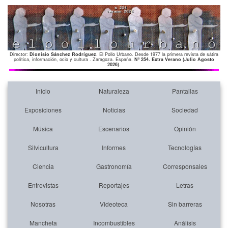
Director:
Dionisio Sánchez Rodríguez
. El Pollo Urbano. Desde 1977 la primera revista de sátira
política, información, ocio y cultura . Zaragoza. España.
Nº 254. Extra Verano (Julio Agosto
2026)
.
Inicio
Naturaleza
Pantallas
Exposiciones
Noticias
Sociedad
Música
Escenarios
Opinión
Silvicultura
Informes
Tecnologías
Ciencia
Gastronomía
Corresponsales
Entrevistas
Reportajes
Letras
Nosotras
Videoteca
Sin barreras
Mancheta
Incombustibles
Análisis