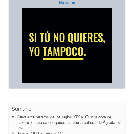
No es no
Sumario
Cincuenta retratos de los siglos XIX y XX y la obra de
Lázaro y Laborda enriquecen la oferta cultural de Ágreda
- nº
254
Ágape: MC Escher
- nº 254