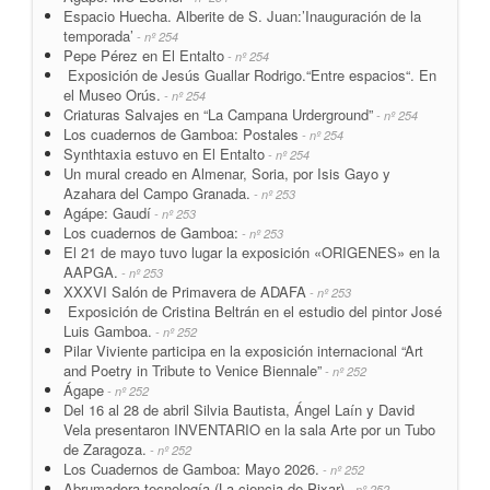
Espacio Huecha. Alberite de S. Juan:’Inauguración de la
temporada’
- nº 254
Pepe Pérez en El Entalto
- nº 254
Exposición de Jesús Guallar Rodrigo.“Entre espacios“. En
el Museo Orús.
- nº 254
Criaturas Salvajes en “La Campana Urderground”
- nº 254
Los cuadernos de Gamboa: Postales
- nº 254
Synthtaxia estuvo en El Entalto
- nº 254
Un mural creado en Almenar, Soria, por Isis Gayo y
Azahara del Campo Granada.
- nº 253
Agápe: Gaudí
- nº 253
Los cuadernos de Gamboa:
- nº 253
El 21 de mayo tuvo lugar la exposición «ORIGENES» en la
AAPGA.
- nº 253
XXXVI Salón de Primavera de ADAFA
- nº 253
Exposición de Cristina Beltrán en el estudio del pintor José
Luis Gamboa.
- nº 252
Pilar Viviente participa en la exposición internacional “Art
and Poetry in Tribute to Venice Biennale”
- nº 252
Ágape
- nº 252
Del 16 al 28 de abril Silvia Bautista, Ángel Laín y David
Vela presentaron INVENTARIO en la sala Arte por un Tubo
de Zaragoza.
- nº 252
Los Cuadernos de Gamboa: Mayo 2026.
- nº 252
Abrumadora tecnología (La ciencia de Pixar)
- nº 252