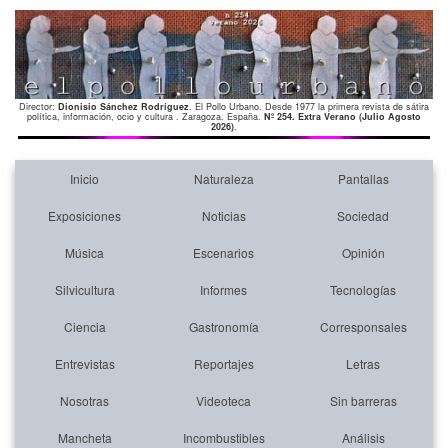
Director:
Dionisio Sánchez Rodríguez
. El Pollo Urbano. Desde 1977 la primera revista de sátira
política, información, ocio y cultura . Zaragoza. España.
Nº 254. Extra Verano (Julio Agosto
2026)
.
Inicio
Naturaleza
Pantallas
Exposiciones
Noticias
Sociedad
Música
Escenarios
Opinión
Silvicultura
Informes
Tecnologías
Ciencia
Gastronomía
Corresponsales
Entrevistas
Reportajes
Letras
Nosotras
Videoteca
Sin barreras
Mancheta
Incombustibles
Análisis