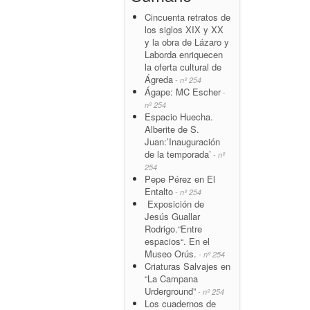
Cincuenta retratos de
los siglos XIX y XX
y la obra de Lázaro y
Laborda enriquecen
la oferta cultural de
Ágreda
- nº 254
Ágape: MC Escher
-
nº 254
Espacio Huecha.
Alberite de S.
Juan:’Inauguración
de la temporada’
- nº
254
Pepe Pérez en El
Entalto
- nº 254
Exposición de
Jesús Guallar
Rodrigo.“Entre
espacios“. En el
Museo Orús.
- nº 254
Criaturas Salvajes en
“La Campana
Urderground”
- nº 254
Los cuadernos de