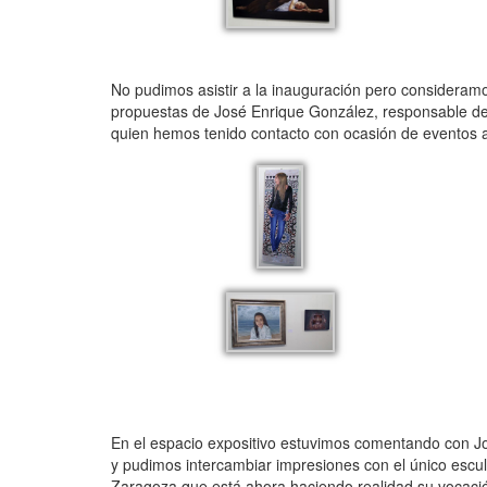
No pudimos asistir a la inauguración pero consideramo
propuestas de José Enrique González, responsable de la
quien hemos tenido contacto con ocasión de eventos 
En el espacio expositivo estuvimos comentando con Jo
y pudimos intercambiar impresiones con el único escult
Zaragoza que está ahora haciendo realidad su vocación