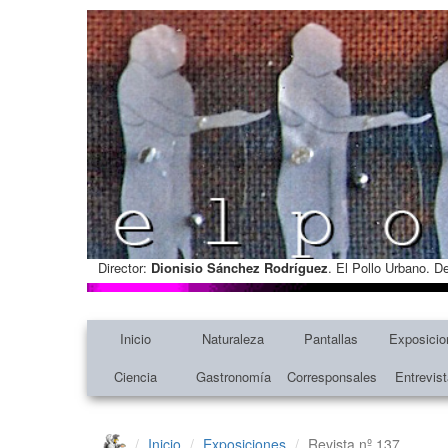
Director:
Dionisio Sánchez Rodríguez
. El Pollo Urbano. D
Inicio
Naturaleza
Pantallas
Exposicio
Ciencia
Gastronomía
Corresponsales
Entrevis
Inicio
Exposiciones
Revista nº 137