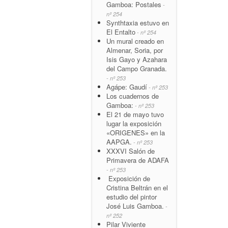
Gamboa: Postales
-
nº 254
Synthtaxia estuvo en
El Entalto
- nº 254
Un mural creado en
Almenar, Soria, por
Isis Gayo y Azahara
del Campo Granada.
- nº 253
Agápe: Gaudí
- nº 253
Los cuadernos de
Gamboa:
- nº 253
El 21 de mayo tuvo
lugar la exposición
«ORIGENES» en la
AAPGA.
- nº 253
XXXVI Salón de
Primavera de ADAFA
- nº 253
Exposición de
Cristina Beltrán en el
estudio del pintor
José Luis Gamboa.
-
nº 252
Pilar Viviente