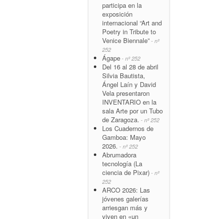
participa en la
exposición
internacional “Art and
Poetry in Tribute to
Venice Biennale”
- nº
252
Ágape
- nº 252
Del 16 al 28 de abril
Silvia Bautista,
Ángel Laín y David
Vela presentaron
INVENTARIO en la
sala Arte por un Tubo
de Zaragoza.
- nº 252
Los Cuadernos de
Gamboa: Mayo
2026.
- nº 252
Abrumadora
tecnología (La
ciencia de Pixar)
- nº
252
ARCO 2026: Las
jóvenes galerías
arriesgan más y
viven en «un