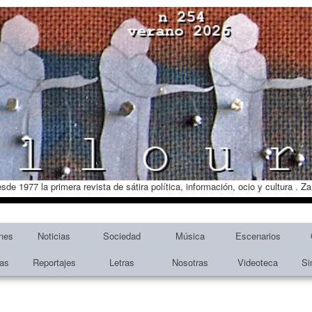
esde 1977 la primera revista de sátira política, información, ocio y cultura . 
nes
Noticias
Sociedad
Música
Escenarios
tas
Reportajes
Letras
Nosotras
Videoteca
Si