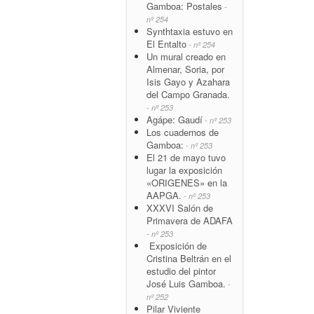
Gamboa: Postales
-
nº 254
Synthtaxia estuvo en
El Entalto
- nº 254
Un mural creado en
Almenar, Soria, por
Isis Gayo y Azahara
del Campo Granada.
- nº 253
Agápe: Gaudí
- nº 253
Los cuadernos de
Gamboa:
- nº 253
El 21 de mayo tuvo
lugar la exposición
«ORIGENES» en la
AAPGA.
- nº 253
XXXVI Salón de
Primavera de ADAFA
- nº 253
Exposición de
Cristina Beltrán en el
estudio del pintor
José Luis Gamboa.
-
nº 252
Pilar Viviente