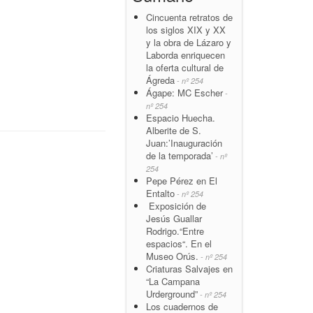
Cincuenta retratos de
los siglos XIX y XX
y la obra de Lázaro y
Laborda enriquecen
la oferta cultural de
Ágreda
- nº 254
Ágape: MC Escher
-
nº 254
Espacio Huecha.
Alberite de S.
Juan:’Inauguración
de la temporada’
- nº
254
Pepe Pérez en El
Entalto
- nº 254
Exposición de
Jesús Guallar
Rodrigo.“Entre
espacios“. En el
Museo Orús.
- nº 254
Criaturas Salvajes en
“La Campana
Urderground”
- nº 254
Los cuadernos de