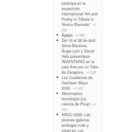
participa en la
exposición
internacional “Art and
Poetry in Tribute to
Venice Biennale”
- nº
252
Ágape
- nº 252
Del 16 al 28 de abril
Silvia Bautista,
Ángel Laín y David
Vela presentaron
INVENTARIO en la
sala Arte por un Tubo
de Zaragoza.
- nº 252
Los Cuadernos de
Gamboa: Mayo
2026.
- nº 252
Abrumadora
tecnología (La
ciencia de Pixar)
- nº
252
ARCO 2026: Las
jóvenes galerías
arriesgan más y
viven en «un