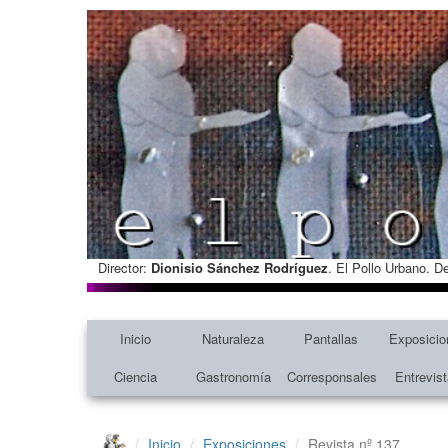
Director:
Dionisio Sánchez Rodríguez
. El Pollo Urbano. D
Inicio
Naturaleza
Pantallas
Exposicio
Ciencia
Gastronomía
Corresponsales
Entrevis
Inicio
Exposiciones
Revista nº 137