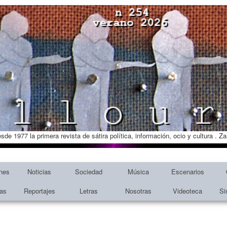
esde 1977 la primera revista de sátira política, información, ocio y cultura . 
nes
Noticias
Sociedad
Música
Escenarios
tas
Reportajes
Letras
Nosotras
Videoteca
Si