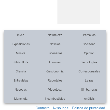
Inicio
Naturaleza
Pantallas
Exposiciones
Noticias
Sociedad
Música
Escenarios
Opinión
Silvicultura
Informes
Tecnologías
Ciencia
Gastronomía
Corresponsales
Entrevistas
Reportajes
Letras
Nosotras
Videoteca
Sin barreras
Mancheta
Incombustibles
Análisis
Contacto
Aviso legal
Politica de privacidad