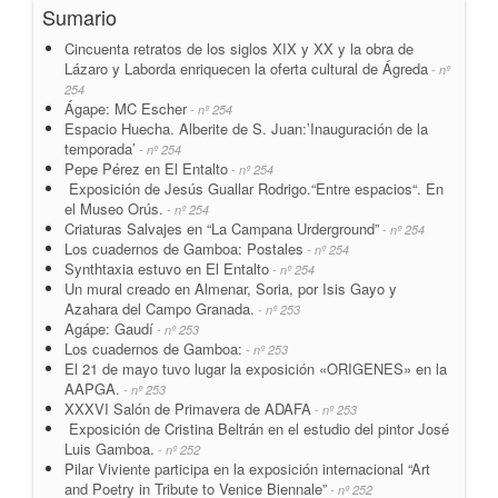
Sumario
Cincuenta retratos de los siglos XIX y XX y la obra de
Lázaro y Laborda enriquecen la oferta cultural de Ágreda
- nº
254
Ágape: MC Escher
- nº 254
Espacio Huecha. Alberite de S. Juan:’Inauguración de la
temporada’
- nº 254
Pepe Pérez en El Entalto
- nº 254
Exposición de Jesús Guallar Rodrigo.“Entre espacios“. En
el Museo Orús.
- nº 254
Criaturas Salvajes en “La Campana Urderground”
- nº 254
Los cuadernos de Gamboa: Postales
- nº 254
Synthtaxia estuvo en El Entalto
- nº 254
Un mural creado en Almenar, Soria, por Isis Gayo y
Azahara del Campo Granada.
- nº 253
Agápe: Gaudí
- nº 253
Los cuadernos de Gamboa:
- nº 253
El 21 de mayo tuvo lugar la exposición «ORIGENES» en la
AAPGA.
- nº 253
XXXVI Salón de Primavera de ADAFA
- nº 253
Exposición de Cristina Beltrán en el estudio del pintor José
Luis Gamboa.
- nº 252
Pilar Viviente participa en la exposición internacional “Art
and Poetry in Tribute to Venice Biennale”
- nº 252