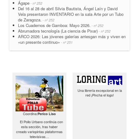
Ágape
- nº 252
Del 16 al 28 de abril Silvia Bautista, Ángel Laín y David
Vela presentaron INVENTARIO en la sala Arte por un Tubo
de Zaragoza.
- nº 252
Los Cuadernos de Gamboa: Mayo 2026.
- nº 252
Abrumadora tecnología (La ciencia de Pixar)
- nº 252
ARCO 2026: Las jóvenes galerías arriesgan más y viven en
«un presente continuo»
- nº 251
Una librería excepcional en la
red ¡Pincha el logo!
Coordina:
Perico Liso
El Pollo Urbano continúa con
esta sección, tras haber
creado variopintas plataformas
televisivas…