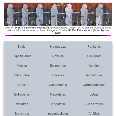
Director:
Dionisio Sánchez Rodríguez
. El Pollo Urbano. Desde 1977 la primera revista de sátira
política, información, ocio y cultura . Zaragoza. España.
Nº 254. Extra Verano (Julio Agosto
2026)
.
Inicio
Naturaleza
Pantallas
Exposiciones
Noticias
Sociedad
Música
Escenarios
Opinión
Silvicultura
Informes
Tecnologías
Ciencia
Gastronomía
Corresponsales
Entrevistas
Reportajes
Letras
Nosotras
Videoteca
Sin barreras
Mancheta
Incombustibles
Análisis