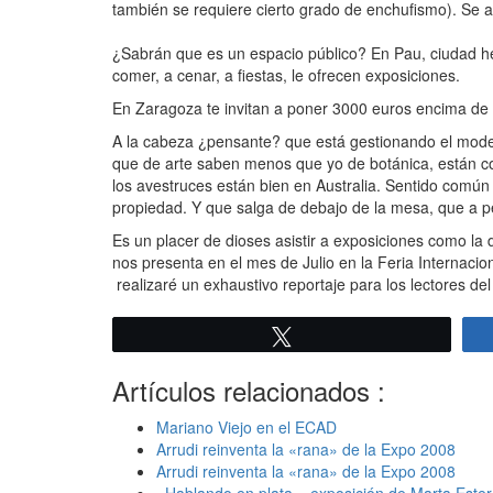
también se requiere cierto grado de enchufismo). Se ad
¿Sabrán que es un espacio público? En Pau, ciudad her
comer, a cenar, a fiestas, le ofrecen exposiciones.
En Zaragoza te invitan a poner 3000 euros encima de
A la cabeza ¿pensante? que está gestionando el modelo 
que de arte saben menos que yo de botánica, están co
los avestruces están bien en Australia. Sentido común
propiedad. Y que salga de debajo de la mesa, que a p
Es un placer de dioses asistir a exposiciones como la
nos presenta en el mes de Julio en la Feria Internacion
realizaré un exhaustivo reportaje para los lectores del
Twittear
Artículos relacionados :
Mariano Viejo en el ECAD
Arrudi reinventa la «rana» de la Expo 2008
Arrudi reinventa la «rana» de la Expo 2008