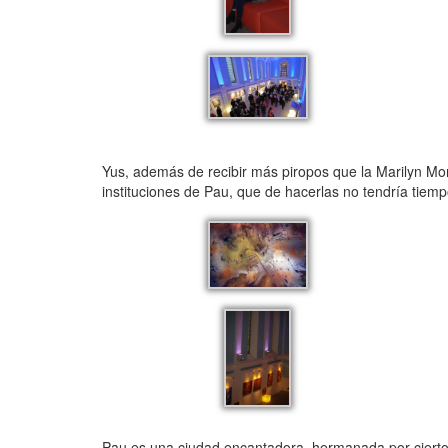
Yus, además de recibir más piropos que la Marilyn Mon
instituciones de Pau, que de hacerlas no tendría tie
Pau es una ciudad encantadora, hermanada por cierto 