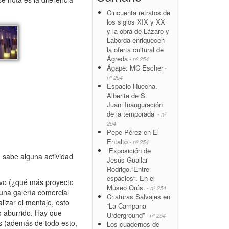
Cincuenta retratos de
los siglos XIX y XX
y la obra de Lázaro y
Laborda enriquecen
la oferta cultural de
Ágreda
- nº 254
Ágape: MC Escher
-
nº 254
Espacio Huecha.
Alberite de S.
Juan:’Inauguración
de la temporada’
- nº
254
Pepe Pérez en El
Entalto
- nº 254
Exposición de
 sabe alguna actividad
Jesús Guallar
Rodrigo.“Entre
espacios“. En el
tivo (¿qué más proyecto
Museo Orús.
- nº 254
 una galería comercial
Criaturas Salvajes en
lizar el montaje, esto
“La Campana
co aburrido. Hay que
Urderground”
- nº 254
os (además de todo esto,
Los cuadernos de