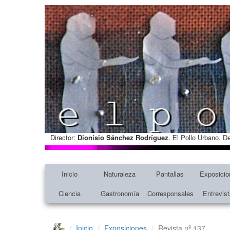
Director:
Dionisio Sánchez Rodríguez
. El Pollo Urbano. D
Inicio
Naturaleza
Pantallas
Exposicio
Ciencia
Gastronomía
Corresponsales
Entrevis
Inicio
Exposiciones
Revista nº 137