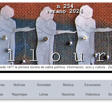
esde 1977 la primera revista de sátira política, información, ocio y cultura . 
nes
Noticias
Sociedad
Música
Escenarios
tas
Reportajes
Letras
Nosotras
Videoteca
Si