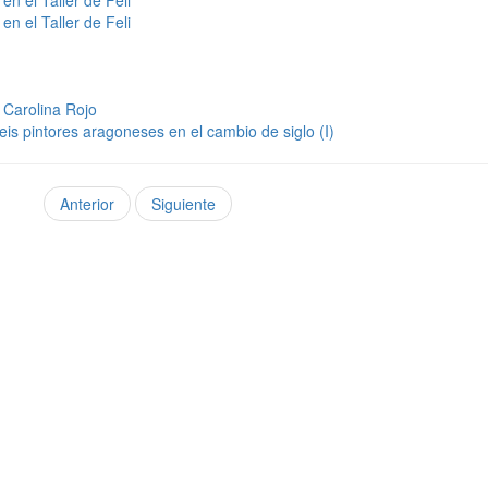
n el Taller de Feli
n el Taller de Feli
a Carolina Rojo
is pintores aragoneses en el cambio de siglo (I)
Anterior
Siguiente