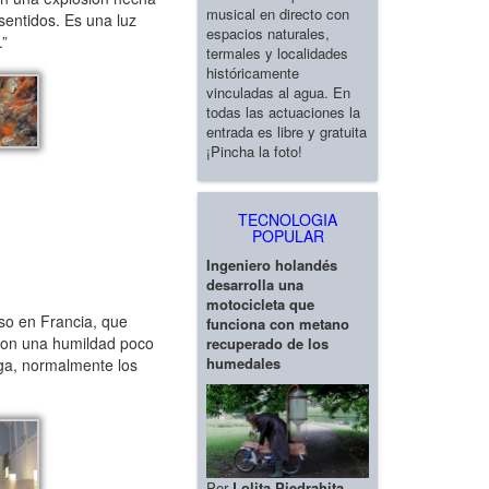
musical en directo con
sentidos. Es una luz
espacios naturales,
.”
termales y localidades
históricamente
vinculadas al agua. En
todas las actuaciones la
entrada es libre y gratuita
¡Pincha la foto!
TECNOLOGIA
POPULAR
Ingeniero holandés
desarrolla una
motocicleta que
so en Francia, que
funciona con metano
 con una humildad poco
recuperado de los
humedales
lega, normalmente los
Por
Lolita Piedrahita