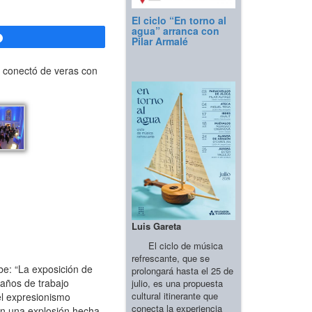
El ciclo “En torno al
agua” arranca con
Compartir
Pilar Armalé
us conectó de veras con
Luis Gareta
El ciclo de música
refrescante, que se
ibe: “La exposición de
prolongará hasta el 25 de
 años de trabajo
julio, es una propuesta
cultural itinerante que
el expresionismo
conecta la experiencia
son una explosión hecha