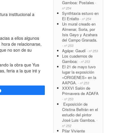
Gamboa: Postales
-
nº 254
Synthtaxia estuvo en
ra institucional a
El Entalto
- nº 254
Un mural creado en
Almenar, Soria, por
Isis Gayo y Azahara
acias a ellos algunos
del Campo Granada.
 hora de relacionarse,
- nº 253
 que no son de su
Agápe: Gaudí
- nº 253
Los cuadernos de
Gamboa:
- nº 253
rando la obra que Yus
El 21 de mayo tuvo
, feria a la que iré y
lugar la exposición
«ORIGENES» en la
AAPGA.
- nº 253
XXXVI Salón de
Compartir
Primavera de ADAFA
- nº 253
Exposición de
Cristina Beltrán en el
estudio del pintor
José Luis Gamboa.
-
nº 252
Pilar Viviente