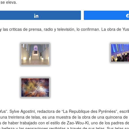
 se eleva.
Compartir
las criticas de prensa, radio y televisión, lo confirman. La obra de Y
l Yus”. Sylve Agostini, redactora de “La Republique des Pyrénées”, escr
r una treintena de telas, es una muestra de la obra de una quincena de
és de haber trabajado con el estilo de Zao-Wou-Ki, uno de los padres d
la belleza y las sensaciones recibidas a través de sus telas. Sus telas 