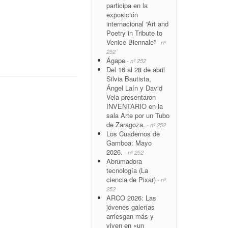
participa en la
exposición
internacional “Art and
Poetry in Tribute to
Venice Biennale”
- nº
252
Ágape
- nº 252
Del 16 al 28 de abril
Silvia Bautista,
Ángel Laín y David
Vela presentaron
INVENTARIO en la
sala Arte por un Tubo
de Zaragoza.
- nº 252
Los Cuadernos de
Gamboa: Mayo
2026.
- nº 252
Abrumadora
tecnología (La
ciencia de Pixar)
- nº
252
ARCO 2026: Las
jóvenes galerías
arriesgan más y
viven en «un