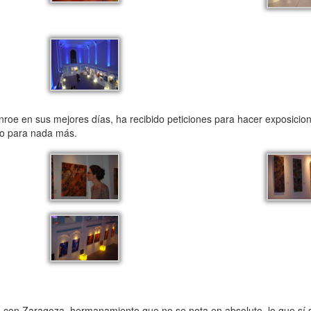
roe en sus mejores días, ha recibido peticiones para hacer exposicion
mpo para nada más.
con Zaragoza, hermanamiento que no se nota en absoluto, lo que sí se