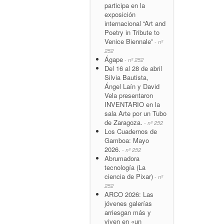
participa en la
exposición
internacional “Art and
Poetry in Tribute to
Venice Biennale”
- nº
252
Ágape
- nº 252
Del 16 al 28 de abril
Silvia Bautista,
Ángel Laín y David
Vela presentaron
INVENTARIO en la
sala Arte por un Tubo
de Zaragoza.
- nº 252
Los Cuadernos de
Gamboa: Mayo
2026.
- nº 252
Abrumadora
tecnología (La
ciencia de Pixar)
- nº
252
ARCO 2026: Las
jóvenes galerías
arriesgan más y
viven en «un