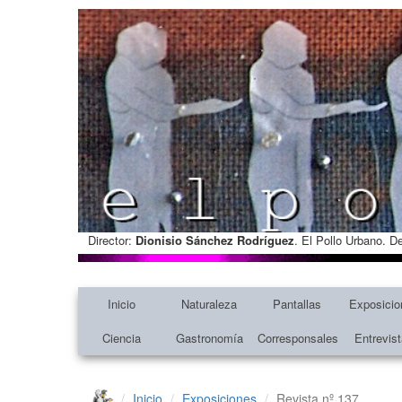
Director:
Dionisio Sánchez Rodríguez
. El Pollo Urbano. D
Inicio
Naturaleza
Pantallas
Exposicio
Ciencia
Gastronomía
Corresponsales
Entrevis
Inicio
Exposiciones
Revista nº 137