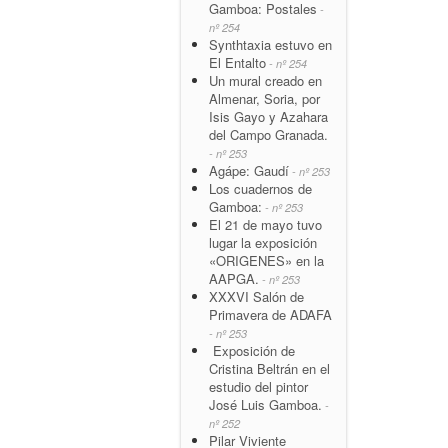
Gamboa: Postales
-
nº 254
Synthtaxia estuvo en
El Entalto
- nº 254
Un mural creado en
Almenar, Soria, por
Isis Gayo y Azahara
del Campo Granada.
- nº 253
Agápe: Gaudí
- nº 253
Los cuadernos de
Gamboa:
- nº 253
El 21 de mayo tuvo
lugar la exposición
«ORIGENES» en la
AAPGA.
- nº 253
XXXVI Salón de
Primavera de ADAFA
- nº 253
Exposición de
Cristina Beltrán en el
estudio del pintor
José Luis Gamboa.
-
nº 252
Pilar Viviente