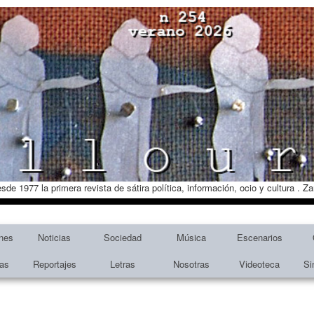
esde 1977 la primera revista de sátira política, información, ocio y cultura . 
nes
Noticias
Sociedad
Música
Escenarios
tas
Reportajes
Letras
Nosotras
Videoteca
Si