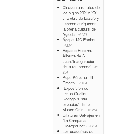
Cincuenta retratos de
los siglos XIX y XX
y la obra de Lázaro y
Laborda enriquecen
la oferta cultural de
Ágreda
- nº 254
Ágape: MC Escher
-
nº 254
Espacio Huecha.
Alberite de S.
Juan:’Inauguración
de la temporada’
- nº
254
Pepe Pérez en El
Entalto
- nº 254
Exposición de
Jesús Guallar
Rodrigo.“Entre
espacios“. En el
Museo Orús.
- nº 254
Criaturas Salvajes en
“La Campana
Urderground”
- nº 254
Los cuadernos de