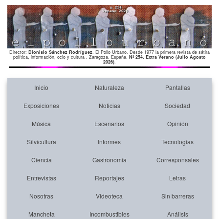
Director:
Dionisio Sánchez Rodríguez
. El Pollo Urbano. Desde 1977 la primera revista de sátira
política, información, ocio y cultura . Zaragoza. España.
Nº 254. Extra Verano (Julio Agosto
2026)
.
Inicio
Naturaleza
Pantallas
Exposiciones
Noticias
Sociedad
Música
Escenarios
Opinión
Silvicultura
Informes
Tecnologías
Ciencia
Gastronomía
Corresponsales
Entrevistas
Reportajes
Letras
Nosotras
Videoteca
Sin barreras
Mancheta
Incombustibles
Análisis