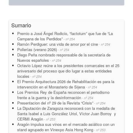
Sumario
Premio a José Ángel Rodicio, “factotum” que fue de “La
Campana de los Perdidos”
- nº 254
Ramón Perdiguer: una vida de amor por el cine
- nº 254
Pollerías (verano 2026)
- nº 254
Diego Peña nombrado responsable de la secretaría de
Nuevos españoles
- nº 254
Octavio López reúne a los presidentes comarcales en el 25
aniversario del proceso que dio lugar a estas entidades
locales
- nº 254
El Premio Arquitectura 2026 de Rehabilitación es para la
intervención en el Monasterio de Sijena
- nº 254
Los Premios Rey de España reconocen el periodismo
frente a la guerra y la desinformación
- nº 254
Presentacion del nº 29 de la Revista “Crisis”
- nº 254
La Diputación de Zaragoza reconocerá con la medalla de
Santa Isabel a Luis González Uriol, Víctor Juan Borroy y
CERMI Aragón
- nº 253
Aragón impulsa sus vinos en el mercado asiático con un
stand agrupado en Vinexpo Asia Hong Kong
- nº 253