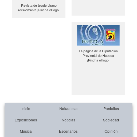
Revista de izquierdismo
recalcitrante ¡Pincha el logo!
La página de la Diputación
Provincial de Huesca
¡Pincha el logo!
Inicio
Naturaleza
Pantallas
Exposiciones
Noticias
Sociedad
Música
Escenarios
Opinión