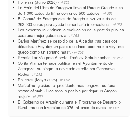
Pollerías (Junio 2026)
- nº 253
La Feria del Libro de Zaragoza lleva al Parque Grande más
de 1.000 actos de firma con unos 500 autores
- nº 253
El Comité de Emergencias de Aragón moviliza más de
262.000 euros para ayuda humanitaria internacional
- nº 253
Los expertos reivindican la evaluación de la gestión pública
para una mejor gobernanza
- nº 253
Carlos Martínez se despidió de la Alcaldía tras casi dos
décadas. «Hoy doy un paso a un lado, pero no me voy; me
quedo como un soriano más”.
- nº 252
Premio Lanzón para Alberto Jiménez Schuhmacher
- nº 252
Corita Viamonte hace pública, en el Ayuntamiento de
Zaragoza, su biografía novelada escrita por Genoveva
Rodea
- nº 252
Pollerías (Mayo 2026)
- nº 252
Marcelino Iglesias, el presidente más longevo, estrena
retrato oficial: «Hice todo lo posible por dejar un Aragón
mejor»
- nº 252
El Gobierno de Aragón culmina el Programa de Desarrollo
Rural tras una inversión de 976 millones de euros
- nº 252