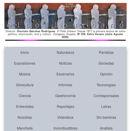
Director:
Dionisio Sánchez Rodríguez
. El Pollo Urbano. Desde 1977 la primera revista de sátira
política, información, ocio y cultura . Zaragoza. España.
Nº 254. Extra Verano (Julio Agosto
2026)
.
Inicio
Naturaleza
Pantallas
Exposiciones
Noticias
Sociedad
Música
Escenarios
Opinión
Silvicultura
Informes
Tecnologías
Ciencia
Gastronomía
Corresponsales
Entrevistas
Reportajes
Letras
Nosotras
Videoteca
Sin barreras
Mancheta
Incombustibles
Análisis