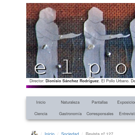
Director:
Dionisio Sánchez Rodríguez
. El Pollo Urbano. D
Inicio
Naturaleza
Pantallas
Exposicio
Ciencia
Gastronomía
Corresponsales
Entrevis
Inicio
Sociedad
Revista nº 127