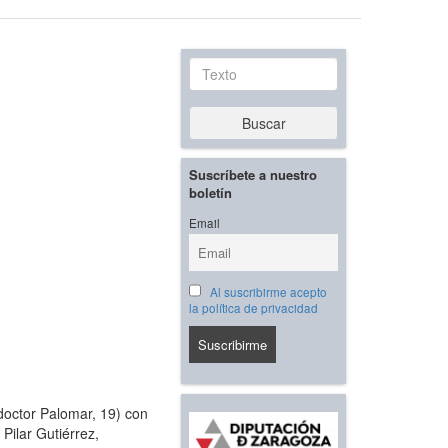
Texto
Buscar
Suscríbete a nuestro
boletín
Email
Al suscribirme acepto
la política de privacidad
doctor Palomar, 19) con
Pilar Gutiérrez,