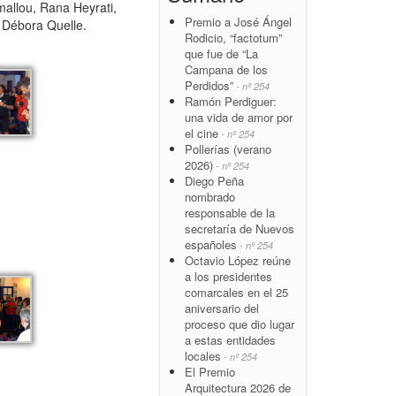
allou, Rana Heyrati,
Premio a José Ángel
 Débora Quelle.
Rodicio, “factotum”
que fue de “La
Campana de los
Perdidos”
- nº 254
Ramón Perdiguer:
una vida de amor por
el cine
- nº 254
Pollerías (verano
2026)
- nº 254
Diego Peña
nombrado
responsable de la
secretaría de Nuevos
españoles
- nº 254
Octavio López reúne
a los presidentes
comarcales en el 25
aniversario del
proceso que dio lugar
a estas entidades
locales
- nº 254
El Premio
Arquitectura 2026 de