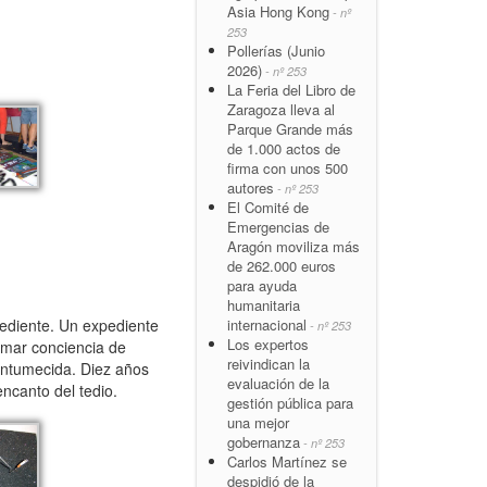
Asia Hong Kong
- nº
253
Pollerías (Junio
2026)
- nº 253
La Feria del Libro de
Zaragoza lleva al
Parque Grande más
de 1.000 actos de
firma con unos 500
autores
- nº 253
El Comité de
Emergencias de
Aragón moviliza más
de 262.000 euros
para ayuda
humanitaria
internacional
pediente. Un expediente
- nº 253
Los expertos
tomar conciencia de
reivindican la
entumecida. Diez años
evaluación de la
encanto del tedio.
gestión pública para
una mejor
gobernanza
- nº 253
Carlos Martínez se
despidió de la