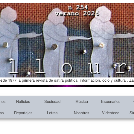
esde 1977 la primera revista de sátira política, información, ocio y cultura . 
nes
Noticias
Sociedad
Música
Escenarios
tas
Reportajes
Letras
Nosotras
Videoteca
Si