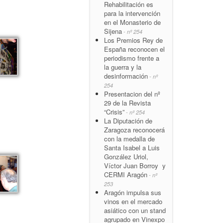
Rehabilitación es
para la intervención
en el Monasterio de
Sijena
- nº 254
Los Premios Rey de
España reconocen el
periodismo frente a
la guerra y la
desinformación
- nº
254
Presentacion del nº
29 de la Revista
“Crisis”
- nº 254
La Diputación de
Zaragoza reconocerá
con la medalla de
Santa Isabel a Luis
González Uriol,
Víctor Juan Borroy y
CERMI Aragón
- nº
253
Aragón impulsa sus
vinos en el mercado
asiático con un stand
agrupado en Vinexpo