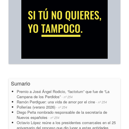
Sumario
Premio a José Ángel Rodicio, “factotum” que fue de “La
Campana de los Perdidos”
- nº 254
Ramón Perdiguer: una vida de amor por el cine
- nº 254
Pollerías (verano 2026)
- nº 254
Diego Peña nombrado responsable de la secretaría de
Nuevos españoles
- nº 254
Octavio López reúne a los presidentes comarcales en el 25
aniversario del proceso que dio lugar a estas entidades