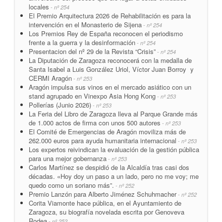
locales
- nº 254
El Premio Arquitectura 2026 de Rehabilitación es para la
intervención en el Monasterio de Sijena
- nº 254
Los Premios Rey de España reconocen el periodismo
frente a la guerra y la desinformación
- nº 254
Presentacion del nº 29 de la Revista “Crisis”
- nº 254
La Diputación de Zaragoza reconocerá con la medalla de
Santa Isabel a Luis González Uriol, Víctor Juan Borroy y
CERMI Aragón
- nº 253
Aragón impulsa sus vinos en el mercado asiático con un
stand agrupado en Vinexpo Asia Hong Kong
- nº 253
Pollerías (Junio 2026)
- nº 253
La Feria del Libro de Zaragoza lleva al Parque Grande más
de 1.000 actos de firma con unos 500 autores
- nº 253
El Comité de Emergencias de Aragón moviliza más de
262.000 euros para ayuda humanitaria internacional
- nº 253
Los expertos reivindican la evaluación de la gestión pública
para una mejor gobernanza
- nº 253
Carlos Martínez se despidió de la Alcaldía tras casi dos
décadas. «Hoy doy un paso a un lado, pero no me voy; me
quedo como un soriano más”.
- nº 252
Premio Lanzón para Alberto Jiménez Schuhmacher
- nº 252
Corita Viamonte hace pública, en el Ayuntamiento de
Zaragoza, su biografía novelada escrita por Genoveva
Rodea
- nº 252