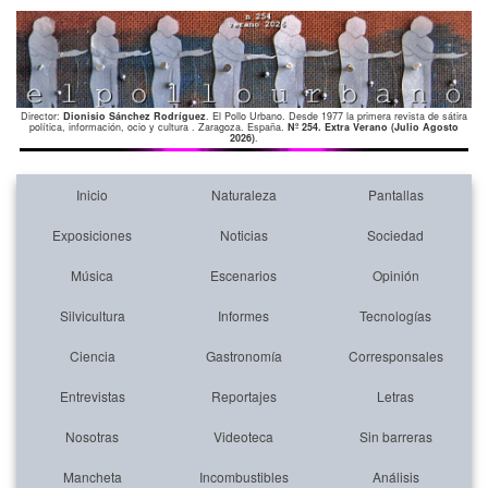
Director:
Dionisio Sánchez Rodríguez
. El Pollo Urbano. Desde 1977 la primera revista de sátira
política, información, ocio y cultura . Zaragoza. España.
Nº 254. Extra Verano (Julio Agosto
2026)
.
Inicio
Naturaleza
Pantallas
Exposiciones
Noticias
Sociedad
Música
Escenarios
Opinión
Silvicultura
Informes
Tecnologías
Ciencia
Gastronomía
Corresponsales
Entrevistas
Reportajes
Letras
Nosotras
Videoteca
Sin barreras
Mancheta
Incombustibles
Análisis