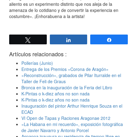
aliento es un experimento distinto que nos aleja de la
amenaza de lo cotidiano y de convertir la experiencia en
costumbre». ¡Enhorabuena a la artista!
Twittear
Compartir
Compartir
Artículos relacionados :
Pollerías (Junio)
Entrega de los Premios «Corona de Aragón»
«Reconstrucción», grabados de Pilar Iturralde en el
Taller de Feli de Graus
Bronca en la inauguración de la Feria del Libro
K-Pintas o k-diez años no son nada
K-Pintas o k-diez años no son nada
Inauguración del pintor Arthur Henrique Souza en el
ECAD
VI Open de Tapas y Raciones Aragonae 2012
«La Habana en mi recuerdo», exposición fotográfica
de Javier Navarro y Antonio Porcel
Aspanoa inaugura su residencia de tiempo libre en