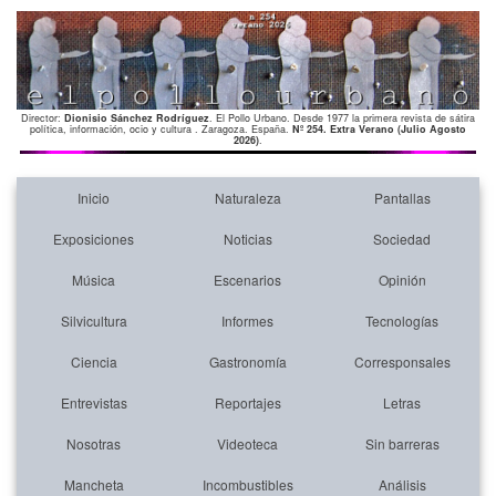
Director:
Dionisio Sánchez Rodríguez
. El Pollo Urbano. Desde 1977 la primera revista de sátira
política, información, ocio y cultura . Zaragoza. España.
Nº 254. Extra Verano (Julio Agosto
2026)
.
Inicio
Naturaleza
Pantallas
Exposiciones
Noticias
Sociedad
Música
Escenarios
Opinión
Silvicultura
Informes
Tecnologías
Ciencia
Gastronomía
Corresponsales
Entrevistas
Reportajes
Letras
Nosotras
Videoteca
Sin barreras
Mancheta
Incombustibles
Análisis