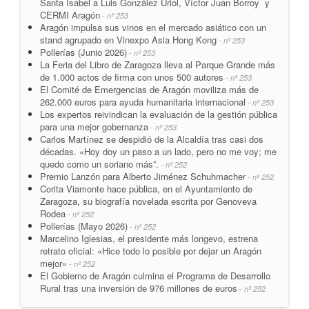
Santa Isabel a Luis González Uriol, Víctor Juan Borroy y
CERMI Aragón
- nº 253
Aragón impulsa sus vinos en el mercado asiático con un
stand agrupado en Vinexpo Asia Hong Kong
- nº 253
Pollerías (Junio 2026)
- nº 253
La Feria del Libro de Zaragoza lleva al Parque Grande más
de 1.000 actos de firma con unos 500 autores
- nº 253
El Comité de Emergencias de Aragón moviliza más de
262.000 euros para ayuda humanitaria internacional
- nº 253
Los expertos reivindican la evaluación de la gestión pública
para una mejor gobernanza
- nº 253
Carlos Martínez se despidió de la Alcaldía tras casi dos
décadas. «Hoy doy un paso a un lado, pero no me voy; me
quedo como un soriano más”.
- nº 252
Premio Lanzón para Alberto Jiménez Schuhmacher
- nº 252
Corita Viamonte hace pública, en el Ayuntamiento de
Zaragoza, su biografía novelada escrita por Genoveva
Rodea
- nº 252
Pollerías (Mayo 2026)
- nº 252
Marcelino Iglesias, el presidente más longevo, estrena
retrato oficial: «Hice todo lo posible por dejar un Aragón
mejor»
- nº 252
El Gobierno de Aragón culmina el Programa de Desarrollo
Rural tras una inversión de 976 millones de euros
- nº 252