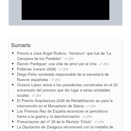
Sumario
Premio a José Ángel Rodicio, “factotum” que fue de “La
Campana de los Perdidos”
- nº 254
Ramón Perdiguer: una vida de amor por el cine
- nº 254
Pollerías (verano 2026)
- nº 254
Diego Peña nombrado responsable de la secretaría de
Nuevos españoles
- nº 254
Octavio López reúne a los presidentes comarcales en el 25
aniversario del proceso que dio lugar a estas entidades
locales
- nº 254
El Premio Arquitectura 2026 de Rehabilitación es para la
intervención en el Monasterio de Sijena
- nº 254
Los Premios Rey de España reconocen el periodismo
frente a la guerra y la desinformación
- nº 254
Presentacion del nº 29 de la Revista “Crisis”
- nº 254
La Diputación de Zaragoza reconocerá con la medalla de