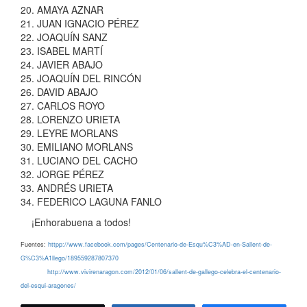
20. AMAYA AZNAR
21. JUAN IGNACIO PÉREZ
22. JOAQUÍN SANZ
23. ISABEL MARTÍ
24. JAVIER ABAJO
25. JOAQUÍN DEL RINCÓN
26. DAVID ABAJO
27. CARLOS ROYO
28. LORENZO URIETA
29. LEYRE MORLANS
30. EMILIANO MORLANS
31. LUCIANO DEL CACHO
32. JORGE PÉREZ
33. ANDRÉS URIETA
34. FEDERICO LAGUNA FANLO
¡Enhorabuena a todos!
Fuentes:
httpp://www.facebook.com/pages/Centenario-de-Esqu%C3%AD-en-Sallent-de-
G%C3%A1llego/189559287807370
http://www.vivirenaragon.com/2012/01/06/sallent-de-gallego-celebra-el-centenario-
del-esqui-aragones/