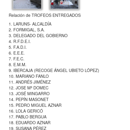
Relación de TROFEOS ENTREGADOS
1. LARUNS- ALCALDÍA
2. FORMIGAL, S.A.
3. DELEGADO DEL GOBIERNO
4. R.F.D.E.I.
5. F.A.D.I.
6. E.E.E.
7. F.E.C.
8. E.M.M.
9. IBERCAJA (RECOGE ÁNGEL UBIETO LÓPEZ)
10. MARIANO FANLO
11. ANDRÉS JIMÉNEZ
12. JOSE Mª DOMEC
13. JOSÉ MINGARRO
14. PEPÍN MASONET
15. PEDRO MIGUEL AZNAR
16. LOLA GERICÓ
17. PABLO BERGUA
18. EDUARDO AZNAR
19. SUSANA PÉREZ