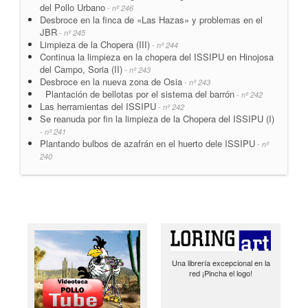
del Pollo Urbano
- nº 246
Desbroce en la finca de «Las Hazas» y problemas en el
JBR
- nº 245
Limpieza de la Chopera (III)
- nº 244
Continua la limpieza en la chopera del ISSIPU en Hinojosa
del Campo, Soria (II)
- nº 243
Desbroce en la nueva zona de Osia
- nº 243
Plantación de bellotas por el sistema del barrón
- nº 242
Las herramientas del ISSIPU
- nº 242
Se reanuda por fin la limpieza de la Chopera del ISSIPU (I)
- nº 241
Plantando bulbos de azafrán en el huerto dele ISSIPU
- nº
240
Una librería excepcional en la
red ¡Pincha el logo!