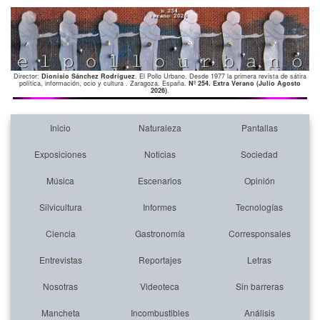
Director:
Dionisio Sánchez Rodríguez
. El Pollo Urbano. Desde 1977 la primera revista de sátira
política, información, ocio y cultura . Zaragoza. España.
Nº 254. Extra Verano (Julio Agosto
2026)
.
Inicio
Naturaleza
Pantallas
Exposiciones
Noticias
Sociedad
Música
Escenarios
Opinión
Silvicultura
Informes
Tecnologías
Ciencia
Gastronomía
Corresponsales
Entrevistas
Reportajes
Letras
Nosotras
Videoteca
Sin barreras
Mancheta
Incombustibles
Análisis