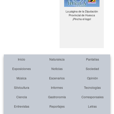
La página de la Diputación
Provincial de Huesca
¡Pincha el logo!
Inicio
Naturaleza
Pantallas
Exposiciones
Noticias
Sociedad
Música
Escenarios
Opinión
Silvicultura
Informes
Tecnologías
Ciencia
Gastronomía
Corresponsales
Entrevistas
Reportajes
Letras