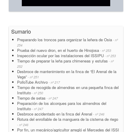
Sumario
Preparando los troncos para organizar la leñera de Osia
- nº
254
Prueba del nuevo dron, en el huerto de Hinojosa
- nº 253
Inspección ocular por las instalaciones del ISSIPU
- nº 253
Tiempo de preparar la leña para chimeneas y estufas
- nº
252
Desbroce de mantenimiento en la finca de “El Arenal de la
Vega”
- nº 251
PolloTube Archivo
- nº 217
Tiempo de recogida de almendras en una pequeña finca del
Instituto
- nº 250
Tiempo de setas
- nº 247
Preparación de los alcorques para los almendros del
Instituto
- nº 247
Desbroce accidentado en la finca del Arenal
- nº 246
Rotura del enrollable de la manguera de la cisterna de riego
- nº 246
Por fin, un mecánico/agricultor arregló el Mercedes del ISSI