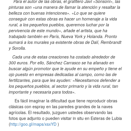
Para el autor de las obras, el grafitero Javi «Sonsoni», las
pinturas son «una manera de llamar la atención y resaltar la
belleza con buenas intenciones». «Lo que se quiere
conseguir con estas obras es hacer un homenaje a la vida
rural, a los pequeños pueblos, queremos luchar por la
pervivencia de este mundo», añade el artista, que ha
trabajado también en París, Nueva York y Holanda. Pronto
sumará a los murales ya existente obras de Dalí, Rembrandt
y Sorolla.
Cada una de estas creaciones ha costado alrededor de
300 euros. Por ello, Sánchez Carrasco se ha afanado en
buscar algún promotor que le ayude en su empeño y tiene el
ojo puesto en empresas dedicadas al campo, como las de
fertilizantes, para que les ayuden: «Necesitamos defender a
los pequeños pueblos, al sector primario y la vida rural, tan
importante y necesaria para todos».
Es fácil imaginar la dificultad que tiene reproducir obras
clásicas con espray en las paredes grandes de la naves
agrícolas. El resultado, juzguen ustedes observando las
fotos que adjunto o pueden visitar in situ en Esteras de Lubia
(
http://goo.gl/maps/xsxYD
)