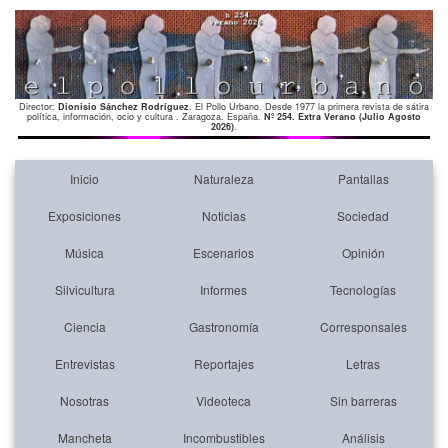
Director:
Dionisio Sánchez Rodríguez
. El Pollo Urbano. Desde 1977 la primera revista de sátira
política, información, ocio y cultura . Zaragoza. España.
Nº 254. Extra Verano (Julio Agosto
2026)
.
Inicio
Naturaleza
Pantallas
Exposiciones
Noticias
Sociedad
Música
Escenarios
Opinión
Silvicultura
Informes
Tecnologías
Ciencia
Gastronomía
Corresponsales
Entrevistas
Reportajes
Letras
Nosotras
Videoteca
Sin barreras
Mancheta
Incombustibles
Análisis