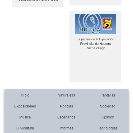
La página de la Diputación
Provincial de Huesca
¡Pincha el logo!
Inicio
Naturaleza
Pantallas
Exposiciones
Noticias
Sociedad
Música
Escenarios
Opinión
Silvicultura
Informes
Tecnologías