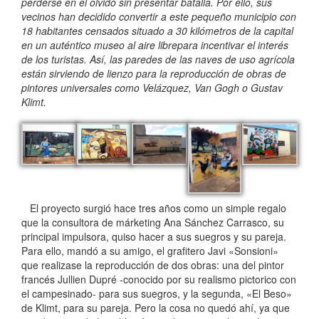
perderse en el olvido sin presentar batalla. Por ello, sus
vecinos han decidido convertir a este pequeño municipio con
18 habitantes censados situado a 30 kilómetros de la capital
en un auténtico museo al aire librepara incentivar el interés
de los turistas. Así, las paredes de las naves de uso agrícola
están sirviendo de lienzo para la reproducción de obras de
pintores universales como Velázquez, Van Gogh o Gustav
Klimt.
El proyecto surgió hace tres años como un simple regalo
que la consultora de márketing Ana Sánchez Carrasco, su
principal impulsora, quiso hacer a sus suegros y su pareja.
Para ello, mandó a su amigo, el grafitero Javi «Sonsioni»
que realizase la reproducción de dos obras: una del pintor
francés Jullien Dupré -conocido por su realismo pictorico con
el campesinado- para sus suegros, y la segunda, «El Beso»
de Klimt, para su pareja. Pero la cosa no quedó ahí, ya que