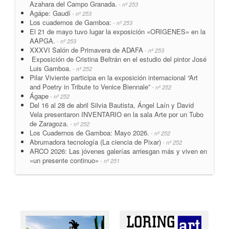
Azahara del Campo Granada.
- nº 253
Agápe: Gaudí
- nº 253
Los cuadernos de Gamboa:
- nº 253
El 21 de mayo tuvo lugar la exposición «ORIGENES» en la
AAPGA.
- nº 253
XXXVI Salón de Primavera de ADAFA
- nº 253
Exposición de Cristina Beltrán en el estudio del pintor José
Luis Gamboa.
- nº 252
Pilar Viviente participa en la exposición internacional “Art
and Poetry in Tribute to Venice Biennale”
- nº 252
Ágape
- nº 252
Del 16 al 28 de abril Silvia Bautista, Ángel Laín y David
Vela presentaron INVENTARIO en la sala Arte por un Tubo
de Zaragoza.
- nº 252
Los Cuadernos de Gamboa: Mayo 2026.
- nº 252
Abrumadora tecnología (La ciencia de Pixar)
- nº 252
ARCO 2026: Las jóvenes galerías arriesgan más y viven en
«un presente continuo»
- nº 251