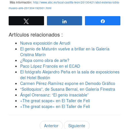
Más información:
http://www.abc.es/local-castilla-leon/20130421/abci-esteras-lubia-
museo-aire-201304192001.html
Twittear
Compartir
Compartir
Artículos relacionados :
Nueva exposición de Arrudi
El genio de Maturén vuelve a brillar en la Galería
Cristina Marín
¿Ropa como obra de arte?
Paco López Francés en el ECAD
El fotógrafo Alejandro Peña en la sala de exposiciones
del Hotel Bostón
Carmen Pérez-Ramírez expone en Demodo Gráfico
“Soliloquios”, de Susana Bernal, en Galería Finestra
Ángel Orensanz: “El genio insaciable”
«The great scape» en El Taller de Feli
«The great scape» en El Taller de Feli
Anterior
Siguiente