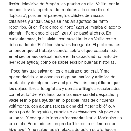
ficción televisiva de Aragón, es prueba de ello. Velilla, por lo
menos, llevó la apertura de fronteras a la comedia del
‘topicazo’, porque, al parecer, los chistes de vascos,
catalanes y andaluces ya se habían agotado de tanto
repetirlos. Si en ‘Perdiendo el norte’ (2015) imitaba el acento
alemán, ‘Perdiendo el este’ (2019) se pasó al chino. En
cualquier caso, la intuición comercial tanto de Velilla como
del creador de ‘El último show’ es innegable. El problema es
entender que el trabajo esencial sobre el que bascula todo
en el sector audiovisual reside en la capacidad no tanto de
leer (que ayuda) como de saber escribir buenas historias.
Poco hay que salvar en este naufragio general. Y me
apena decirlo, que conozco al grupo técnico y artístico del
artefacto (y de alguno soy amigo). Es más, me pidieron que
les dejase libros, fotografías y demás artilugios relacionados
con el autor de ‘Viridiana’ para las escenas del despacho, y
vacié el mío para ayudar en lo posible: más de cincuenta
volúmenes, con alguna rareza digna del mejor bibliófilo, y
todo tipo de fotografías, carteles o cachivaches. Mi gozo en
un pozo. Y eso que la idea de ‘desmarianizar’ a Marianico no
era mala. Pero todo es tan predecible como el tiempo que
hizo ayer. Y hay algunas simplezas de guion que la hacen