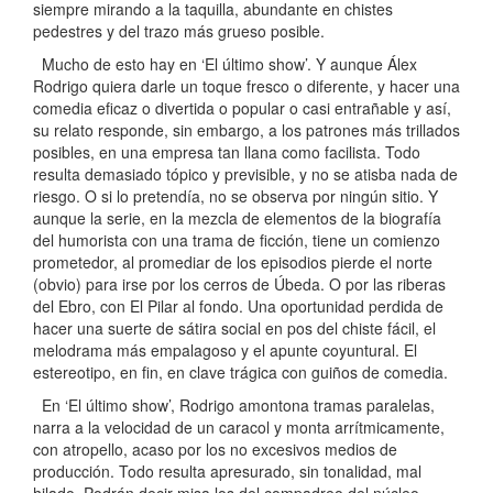
siempre mirando a la taquilla, abundante en chistes
pedestres y del trazo más grueso posible.
Mucho de esto hay en ‘El último show’. Y aunque Álex
Rodrigo quiera darle un toque fresco o diferente, y hacer una
comedia eficaz o divertida o popular o casi entrañable y así,
su relato responde, sin embargo, a los patrones más trillados
posibles, en una empresa tan llana como facilista. Todo
resulta demasiado tópico y previsible, y no se atisba nada de
riesgo. O si lo pretendía, no se observa por ningún sitio. Y
aunque la serie, en la mezcla de elementos de la biografía
del humorista con una trama de ficción, tiene un comienzo
prometedor, al promediar de los episodios pierde el norte
(obvio) para irse por los cerros de Úbeda. O por las riberas
del Ebro, con El Pilar al fondo. Una oportunidad perdida de
hacer una suerte de sátira social en pos del chiste fácil, el
melodrama más empalagoso y el apunte coyuntural. El
estereotipo, en fin, en clave trágica con guiños de comedia.
En ‘El último show’, Rodrigo amontona tramas paralelas,
narra a la velocidad de un caracol y monta arrítmicamente,
con atropello, acaso por los no excesivos medios de
producción. Todo resulta apresurado, sin tonalidad, mal
hilado. Podrán decir misa los del compadreo del núcleo