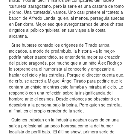
‘cultureta’ zaragozano, pero la serie es una castaña de tomo
y lomo. Una ‘catetada’, vamos. Uno casi prefiere el “cateto a
babor” de Alfredo Landa, quien, al menos, perseguía suecas
en Benidorm. Mejor eso que avergonzarnos de unos chistes
dirigidos al público ‘jubileta’ en sus viajes a la costa
alicantina.
Si se hubiese contado los orígenes de Tirado arriba
indicados, a modo de preámbulo, la historia –a lo mejor-
podría haber trascendido, se entendería mejor su creación
del paleto aragonés, por mucho que a un niño Álex Rodrigo
le sorprendiera el humorista al conocerlo y empezarle a
hablar del cielo y las estrellas. Porque el director cuenta que,
de crío, se acercó a Miguel Ángel Tirado para pedirle que le
contara un chiste mientras este fumaba y miraba al cielo. Le
respondió con una reflexión sobre la insignificancia del
hombre ante el cosmos. Desde entonces se obsesionó en
descubrir a la persona bajo la boina. Pero quien se estrella,
al final, es el propio creador de la serie,
Quienes trabajan en la industria acaban cayendo en una
salida profesional tan poco honrosa como la del humor
localista de perfil bajo. ‘El último show’, primera serie de