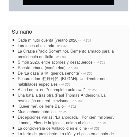
Sumario
Cada minuto cuenta (verano 2026)
- nº 254
Los lunes al solitario
- nº 247
La Grazia (Paolo Sorrentino). Cemento armado para la
presidencia de Italia
- nº 254
Simón 2026, entre acordes y desacuerdos
- nº 253
Poesía urbana (excéntrica)
- nº 253
De ‘La caza’ a ‘Mi querida señorita’
- nº 253
Resurrection 狂野时代 (BI GAN). Un director con
habilidades especiales
- nº 253
Alan Lomax en “A complete unknown”
- nº 253
Una batalla tras otra (Paul Thomas Anderson). La
revolución no será televisada
- nº 253
‘Queer me’, de Irene Bailo
- nº 252
Muchachada atómica
- nº 252
Decepciones varias: ‘La ahorcada’, ‘Por cien millones’,
‘Landa’, ‘Eloy de la iglesia, adicto al cine’…
- nº 252
La controversia de Valladolid en el cine
- nº 252
La tarta del presidente. La niña y el gallo en el país de