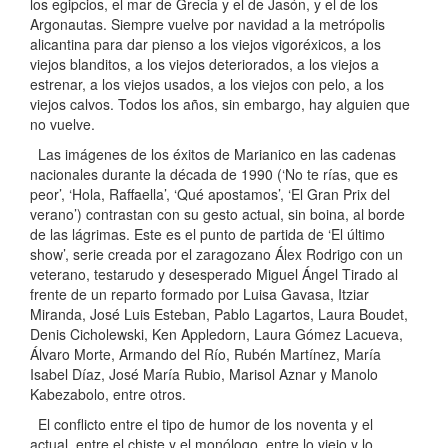
los egipcios, el mar de Grecia y el de Jasón, y el de los
Argonautas. Siempre vuelve por navidad a la metrópolis
alicantina para dar pienso a los viejos vigoréxicos, a los
viejos blanditos, a los viejos deteriorados, a los viejos a
estrenar, a los viejos usados, a los viejos con pelo, a los
viejos calvos. Todos los años, sin embargo, hay alguien que
no vuelve.
Las imágenes de los éxitos de Marianico en las cadenas
nacionales durante la década de 1990 (‘No te rías, que es
peor’, ‘Hola, Raffaella’, ‘Qué apostamos’, ‘El Gran Prix del
verano’) contrastan con su gesto actual, sin boina, al borde
de las lágrimas. Este es el punto de partida de ‘El último
show’, serie creada por el zaragozano Álex Rodrigo con un
veterano, testarudo y desesperado Miguel Ángel Tirado al
frente de un reparto formado por Luisa Gavasa, Itziar
Miranda, José Luis Esteban, Pablo Lagartos, Laura Boudet,
Denis Cicholewski, Ken Appledorn, Laura Gómez Lacueva,
Álvaro Morte, Armando del Río, Rubén Martínez, María
Isabel Díaz, José María Rubio, Marisol Aznar y Manolo
Kabezabolo, entre otros.
El conflicto entre el tipo de humor de los noventa y el
actual, entre el chiste y el monólogo, entre lo viejo y lo