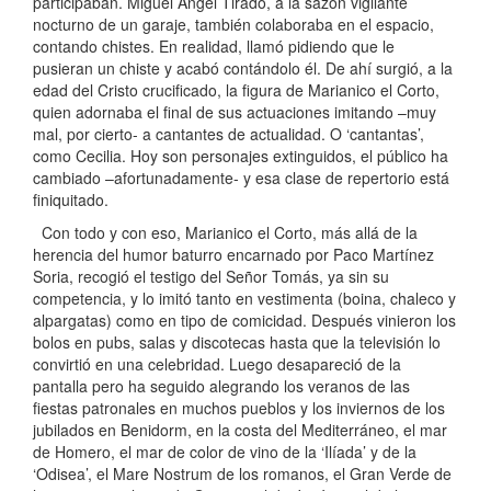
participaban. Miguel Ángel Tirado, a la sazón vigilante
nocturno de un garaje, también colaboraba en el espacio,
contando chistes. En realidad, llamó pidiendo que le
pusieran un chiste y acabó contándolo él. De ahí surgió, a la
edad del Cristo crucificado, la figura de Marianico el Corto,
quien adornaba el final de sus actuaciones imitando –muy
mal, por cierto- a cantantes de actualidad. O ‘cantantas’,
como Cecilia. Hoy son personajes extinguidos, el público ha
cambiado –afortunadamente- y esa clase de repertorio está
finiquitado.
Con todo y con eso, Marianico el Corto, más allá de la
herencia del humor baturro encarnado por Paco Martínez
Soria, recogió el testigo del Señor Tomás, ya sin su
competencia, y lo imitó tanto en vestimenta (boina, chaleco y
alpargatas) como en tipo de comicidad. Después vinieron los
bolos en pubs, salas y discotecas hasta que la televisión lo
convirtió en una celebridad. Luego desapareció de la
pantalla pero ha seguido alegrando los veranos de las
fiestas patronales en muchos pueblos y los inviernos de los
jubilados en Benidorm, en la costa del Mediterráneo, el mar
de Homero, el mar de color de vino de la ‘Ilíada’ y de la
‘Odisea’, el Mare Nostrum de los romanos, el Gran Verde de