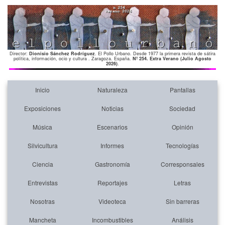
Director:
Dionisio Sánchez Rodríguez
. El Pollo Urbano. Desde 1977 la primera revista de sátira
política, información, ocio y cultura . Zaragoza. España.
Nº 254. Extra Verano (Julio Agosto
2026)
.
Inicio
Naturaleza
Pantallas
Exposiciones
Noticias
Sociedad
Música
Escenarios
Opinión
Silvicultura
Informes
Tecnologías
Ciencia
Gastronomía
Corresponsales
Entrevistas
Reportajes
Letras
Nosotras
Videoteca
Sin barreras
Mancheta
Incombustibles
Análisis