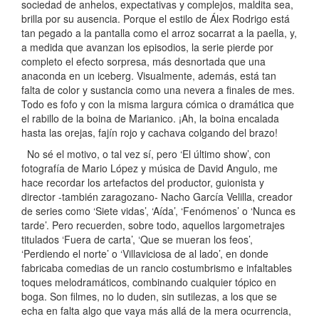
sociedad de anhelos, expectativas y complejos, maldita sea,
brilla por su ausencia. Porque el estilo de Álex Rodrigo está
tan pegado a la pantalla como el arroz socarrat a la paella, y,
a medida que avanzan los episodios, la serie pierde por
completo el efecto sorpresa, más desnortada que una
anaconda en un iceberg. Visualmente, además, está tan
falta de color y sustancia como una nevera a finales de mes.
Todo es fofo y con la misma largura cómica o dramática que
el rabillo de la boina de Marianico. ¡Ah, la boina encalada
hasta las orejas, fajín rojo y cachava colgando del brazo!
No sé el motivo, o tal vez sí, pero ‘El último show’, con
fotografía de Mario López y música de David Angulo, me
hace recordar los artefactos del productor, guionista y
director -también zaragozano- Nacho García Velilla, creador
de series como ‘Siete vidas’, ‘Aída’, ‘Fenómenos’ o ‘Nunca es
tarde’. Pero recuerden, sobre todo, aquellos largometrajes
titulados ‘Fuera de carta’, ‘Que se mueran los feos’,
‘Perdiendo el norte’ o ‘Villaviciosa de al lado’, en donde
fabricaba comedias de un rancio costumbrismo e infaltables
toques melodramáticos, combinando cualquier tópico en
boga. Son filmes, no lo duden, sin sutilezas, a los que se
echa en falta algo que vaya más allá de la mera ocurrencia,