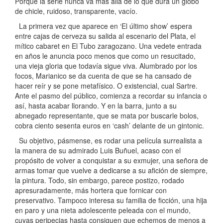
Porque la serie nunca va más allá de lo que dura un globo
de chicle, ruidoso, transparente, vacío.
La primera vez que aparece en ‘El último show’ espera
entre cajas de cerveza su salida al escenario del Plata, el
mítico cabaret en El Tubo zaragozano. Una vedete entrada
en años le anuncia poco menos que como un resucitado,
una vieja gloria que todavía sigue viva. Alumbrado por los
focos, Marianico se da cuenta de que se ha cansado de
hacer reír y se pone metafísico. O existencial, cual Sartre.
Ante el pasmo del público, comienza a recordar su infancia o
así, hasta acabar llorando. Y en la barra, junto a su
abnegado representante, que se mata por buscarle bolos,
cobra ciento sesenta euros en ‘cash’ delante de un gintonic.
Su objetivo, pásmense, es rodar una película surrealista a
la manera de su admirado Luis Buñuel, acaso con el
propósito de volver a conquistar a su exmujer, una señora de
armas tomar que vuelve a dedicarse a su afición de siempre,
la pintura. Todo, sin embargo, parece postizo, rodado
apresuradamente, más hortera que fornicar con
preservativo. Tampoco interesa su familia de ficción, una hija
en paro y una nieta adolescente peleada con el mundo,
cuyas peripecias hasta consiguen que echemos de menos a