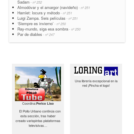
Sadam
- nº 252
Almodóvar y el amargor (navideño)
- nº 251
Hamlet: locura y método
- nº 251
Luigi Zampa. Seis películas
- nº 251
‘Siempre es invierno’
- nº 250
Ray-mundo, siga esa sombra
- nº 250
Par de diables
- nº 247
Una librería excepcional en la
red ¡Pincha el logo!
Coordina:
Perico Liso
El Pollo Urbano continúa con
esta sección, tras haber
creado variopintas plataformas
televisivas…