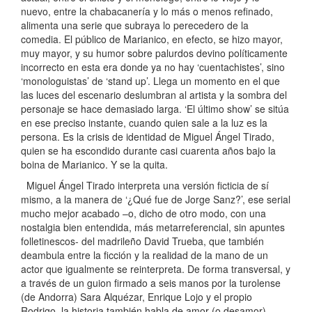
nuevo, entre la chabacanería y lo más o menos refinado,
alimenta una serie que subraya lo perecedero de la
comedia. El público de Marianico, en efecto, se hizo mayor,
muy mayor, y su humor sobre palurdos devino políticamente
incorrecto en esta era donde ya no hay ‘cuentachistes’, sino
‘monologuistas’ de ‘stand up’. Llega un momento en el que
las luces del escenario deslumbran al artista y la sombra del
personaje se hace demasiado larga. ‘El último show’ se sitúa
en ese preciso instante, cuando quien sale a la luz es la
persona. Es la crisis de identidad de Miguel Ángel Tirado,
quien se ha escondido durante casi cuarenta años bajo la
boina de Marianico. Y se la quita.
Miguel Ángel Tirado interpreta una versión ficticia de sí
mismo, a la manera de ‘¿Qué fue de Jorge Sanz?’, ese serial
mucho mejor acabado –o, dicho de otro modo, con una
nostalgia bien entendida, más metarreferencial, sin apuntes
folletinescos- del madrileño David Trueba, que también
deambula entre la ficción y la realidad de la mano de un
actor que igualmente se reinterpreta. De forma transversal, y
a través de un guion firmado a seis manos por la turolense
(de Andorra) Sara Alquézar, Enrique Lojo y el propio
Rodrigo, la historia también habla de amor (o desamor),