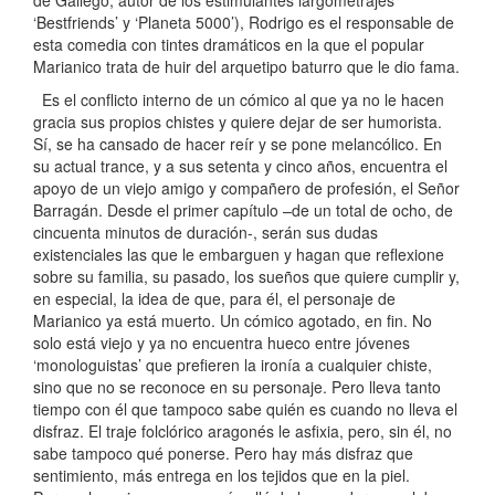
‘Bestfriends’ y ‘Planeta 5000’), Rodrigo es el responsable de
esta comedia con tintes dramáticos en la que el popular
Marianico trata de huir del arquetipo baturro que le dio fama.
Es el conflicto interno de un cómico al que ya no le hacen
gracia sus propios chistes y quiere dejar de ser humorista.
Sí, se ha cansado de hacer reír y se pone melancólico. En
su actual trance, y a sus setenta y cinco años, encuentra el
apoyo de un viejo amigo y compañero de profesión, el Señor
Barragán. Desde el primer capítulo –de un total de ocho, de
cincuenta minutos de duración-, serán sus dudas
existenciales las que le embarguen y hagan que reflexione
sobre su familia, su pasado, los sueños que quiere cumplir y,
en especial, la idea de que, para él, el personaje de
Marianico ya está muerto. Un cómico agotado, en fin. No
solo está viejo y ya no encuentra hueco entre jóvenes
‘monologuistas’ que prefieren la ironía a cualquier chiste,
sino que no se reconoce en su personaje. Pero lleva tanto
tiempo con él que tampoco sabe quién es cuando no lleva el
disfraz. El traje folclórico aragonés le asfixia, pero, sin él, no
sabe tampoco qué ponerse. Pero hay más disfraz que
sentimiento, más entrega en los tejidos que en la piel.