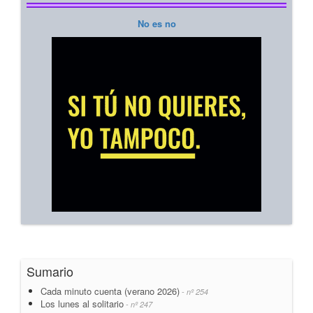
No es no
Sumario
Cada minuto cuenta (verano 2026)
- nº 254
Los lunes al solitario
- nº 247