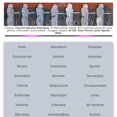
Director:
Dionisio Sánchez Rodríguez
. El Pollo Urbano. Desde 1977 la primera revista de sátira
política, información, ocio y cultura . Zaragoza. España.
Nº 254. Extra Verano (Julio Agosto
2026)
.
Inicio
Naturaleza
Pantallas
Exposiciones
Noticias
Sociedad
Música
Escenarios
Opinión
Silvicultura
Informes
Tecnologías
Ciencia
Gastronomía
Corresponsales
Entrevistas
Reportajes
Letras
Nosotras
Videoteca
Sin barreras
Mancheta
Incombustibles
Análisis