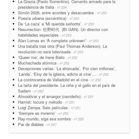
La Grazia (Paolo Sorrentino). Cemento armado para la
presidencia de Italia
- nº 254
Simón 2026, entre acordes y desacuerdos
- nº 253
Poesía urbana (excéntrica)
- nº 253
De ‘La caza’ a ‘Mi querida señorita’
- nº 253
Resurrection 狂野时代 (BI GAN). Un director con
habilidades especiales
- nº 253
Alan Lomax en “A complete unknown”
- nº 253
Una batalla tras otra (Paul Thomas Anderson). La
revolución no será televisada
- nº 253
‘Queer me’, de Irene Bailo
- nº 252
Muchachada atómica
- nº 252
Decepciones varias: ‘La ahorcada’, ‘Por cien millones’,
‘Landa’, ‘Eloy de la iglesia, adicto al cine’…
- nº 252
La controversia de Valladolid en el cine
- nº 252
La tarta del presidente. La niña y el gallo en el país de
Sadam
- nº 252
Almodóvar y el amargor (navideño)
- nº 251
Hamlet: locura y método
- nº 251
Luigi Zampa. Seis películas
- nº 251
‘Siempre es invierno’
- nº 250
Ray-mundo, siga esa sombra
- nº 250
Par de diables
- nº 247