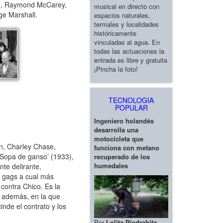
ano, Raymond McCarey,
musical en directo con
rge Marshall.
espacios naturales,
termales y localidades
históricamente
vinculadas al agua. En
todas las actuaciones la
entrada es libre y gratuita
¡Pincha la foto!
TECNOLOGIA
POPULAR
Ingeniero holandés
desarrolla una
motocicleta que
on, Charley Chase,
funciona con metano
‘Sopa de ganso’ (1933),
recuperado de los
humedales
nte delirante,
e gags a cual más
 contra Chico. Es la
, además, en la que
inde el contrato y los
Por
Lolita Piedrahita