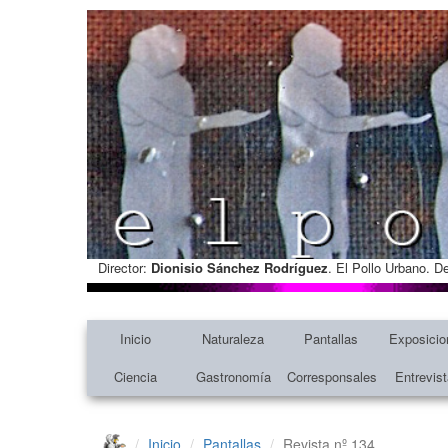
Director:
Dionisio Sánchez Rodríguez
. El Pollo Urbano. D
Inicio
Naturaleza
Pantallas
Exposicio
Ciencia
Gastronomía
Corresponsales
Entrevis
Inicio
Pantallas
Revista nº 134