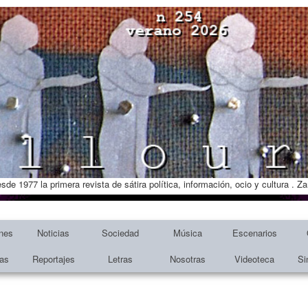
esde 1977 la primera revista de sátira política, información, ocio y cultura . 
nes
Noticias
Sociedad
Música
Escenarios
tas
Reportajes
Letras
Nosotras
Videoteca
Si