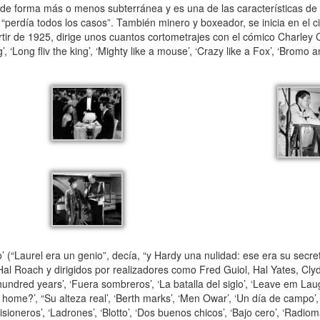
s de forma más o menos subterránea y es una de las características de 
perdía todos los casos”. También minero y boxeador, se inicia en el c
tir de 1925, dirige unos cuantos cortometrajes con el cómico Charley 
‘Long fliv the king’, ‘Mighty like a mouse’, ‘Crazy like a Fox’, ‘Bromo an
’ (“Laurel era un genio”, decía, “y Hardy una nulidad: ese era su secre
Hal Roach y dirigidos por realizadores como Fred Guiol, Hal Yates, Cl
dred years’, ‘Fuera sombreros’, ‘La batalla del siglo’, ‘Leave em Laug
 home?’, “Su alteza real’, ‘Berth marks’, ‘Men Owar’, ‘Un día de campo’
isioneros’, ‘Ladrones’, ‘Blotto’, ‘Dos buenos chicos’, ‘Bajo cero’, ‘Radi