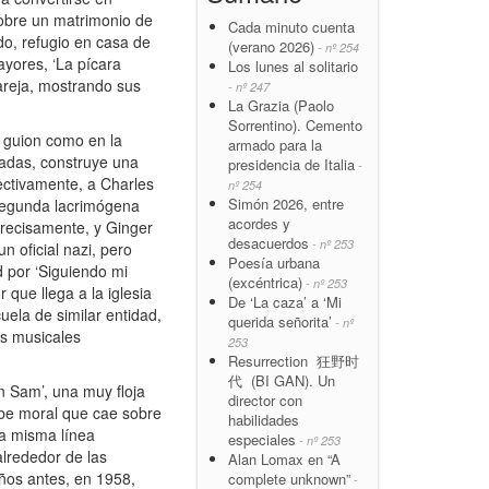
obre un matrimonio de
Cada minuto cuenta
do, refugio en casa de
(verano 2026)
- nº 254
yores, ‘La pícara
Los lunes al solitario
areja, mostrando sus
- nº 247
La Grazia (Paolo
Sorrentino). Cemento
l guion como en la
armado para la
radas, construye una
presidencia de Italia
-
ectivamente, a Charles
nº 254
Simón 2026, entre
 segunda lacrimógena
acordes y
precisamente, y Ginger
desacuerdos
- nº 253
n oficial nazi, pero
Poesía urbana
d por ‘Siguiendo mi
(excéntrica)
- nº 253
que llega a la iglesia
De ‘La caza’ a ‘Mi
uela de similar entidad,
querida señorita’
- nº
s musicales
253
Resurrection 狂野时
代 (BI GAN). Un
n Sam’, una muy floja
director con
mbe moral que cae sobre
habilidades
la misma línea
especiales
- nº 253
alrededor de las
Alan Lomax en “A
ños antes, en 1958,
complete unknown”
-