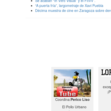
Se acaban “In Vitro Visual” y el FIIVV”.
“A puerta fría”, largometraje de Xavi Puebla
Décima muestra de cine en Zaragoza sobre de
excep
¡P
Coordina:
Perico Liso
El Pollo Urbano