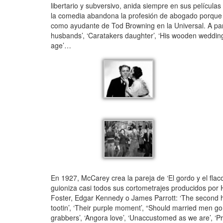
libertario y subversivo, anida siempre en sus película
la comedia abandona la profesión de abogado porque “
como ayudante de Tod Browning en la Universal. A par
husbands’, ‘Caratakers daughter’, ‘His wooden wedding’, 
age’…
En 1927, McCarey crea la pareja de ‘El gordo y el flaco
guioniza casi todos sus cortometrajes producidos por 
Foster, Edgar Kennedy o James Parrott: ‘The second hun
tootin’, ‘Their purple moment’, “Should married men go
grabbers’, ‘Angora love’, ‘Unaccustomed as we are’, ‘Pr