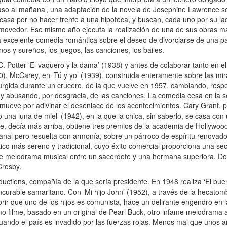
paso al mañana’, una adaptación de la novela de Josephine Lawrence s
casa por no hacer frente a una hipoteca, y buscan, cada uno por su la
nmovedor. Ese mismo año ejecuta la realización de una de sus obras ma
na excelente comedia romántica sobre el deseo de divorciarse de una p
os y sureños, los juegos, las canciones, los bailes.
. Potter ‘El vaquero y la dama’ (1938) y antes de colaborar tanto en e
0), McCarey, en ‘Tú y yo’ (1939), construida enteramente sobre las mi
rgida durante un crucero, de la que vuelve en 1957, cambiando, resp
 y abusando, por desgracia, de las canciones. La comedia cesa en la
 mueve por adivinar el desenlace de los acontecimientos. Cary Grant, 
una luna de miel’ (1942), en la que la chica, sin saberlo, se casa con u
te, decía más arriba, obtiene tres premios de la academia de Hollywoo
nal pero resuelta con armonía, sobre un párroco de espíritu renovador 
tico más sereno y tradicional, cuyo éxito comercial proporciona una sec
e melodrama musical entre un sacerdote y una hermana superiora. Do
Crosby.
tions, compañía de la que sería presidente. En 1948 realiza ‘El bue
ncurable samaritano. Con ‘Mi hijo John’ (1952), a través de la hecato
ubrir que uno de los hijos es comunista, hace un delirante engendro en 
o filme, basado en un original de Pearl Buck, otro infame melodrama 
ando el país es invadido por las fuerzas rojas. Menos mal que unos a