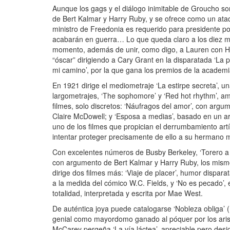
Aunque los gags y el diálogo inimitable de Groucho so
de Bert Kalmar y Harry Ruby, y se ofrece como un ataq
ministro de Freedonia es requerido para presidente po
acabarán en guerra… Lo que queda claro a los diez min
momento, además de unir, como digo, a Lauren con H
“óscar” dirigiendo a Cary Grant en la disparatada ‘La
mi camino’, por la que gana los premios de la academia 
En 1921 dirige el mediometraje ‘La estirpe secreta’, 
largometrajes, ‘The sophomore’ y ‘Red hot rhythm’, a
filmes, solo discretos: ‘Náufragos del amor’, con arg
Claire McDowell; y ‘Esposa a medias’, basado en un artí
uno de los filmes que propician el derrumbamiento art
intentar proteger precisamente de ello a su hermano 
Con excelentes números de Busby Berkeley, ‘Torero a 
con argumento de Bert Kalmar y Harry Ruby, los mismos
dirige dos filmes más: ‘Viaje de placer’, humor dispar
a la medida del cómico W.C. Fields, y ‘No es pecado’
totalidad, interpretada y escrita por Mae West.
De auténtica joya puede catalogarse ‘Nobleza obliga’
genial como mayordomo ganado al póquer por los aristo
McCarey pergeña ‘La vía láctea’, apreciable pero desi