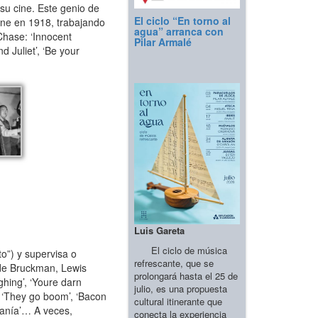
su cine. Este genio de
El ciclo “En torno al
ine en 1918, trabajando
agua” arranca con
Chase: ‘Innocent
Pilar Armalé
d Juliet’, ‘Be your
Luis Gareta
El ciclo de música
to”) y supervisa o
refrescante, que se
yde Bruckman, Lewis
prolongará hasta el 25 de
hing’, ‘Youre darn
julio, es una propuesta
, ‘They go boom’, ‘Bacon
cultural itinerante que
omanía’… A veces,
conecta la experiencia