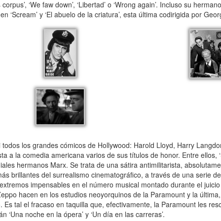
as corpus’, ‘We faw down’, ‘Libertad’ o ‘Wrong again’. Incluso su herm
en ‘Scream’ y ‘El abuelo de la criatura’, esta última codirigida por Geo
asi todos los grandes cómicos de Hollywood: Harold Lloyd, Harry Langd
a a la comedia americana varios de sus títulos de honor. Entre ellos, 
ales hermanos Marx. Se trata de una sátira antimilitarista, absolutame
 brillantes del surrealismo cinematográfico, a través de una serie d
za extremos impensables en el número musical montado durante el juicio
 Zeppo hacen en los estudios neoyorquinos de la Paramount y la última
 Es tal el fracaso en taquilla que, efectivamente, la Paramount les resc
n ‘Una noche en la ópera’ y ‘Un día en las carreras’.