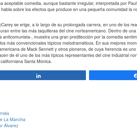
na aceptable comedia, aunque bastante irregular, interpretada por Pa
habla sobre los efectos que produce en una pequeña comunidad la no
Carey se erige, a lo largo de su prolongada carrera, en uno de los re
guran entre las más taquilleras del cine norteamericano. Dentro de un
anticomunista-, muestra una gran predilección por la comedia sentime
zar los más convencionales tópicos melodramáticos. En sus mejores mom
a americana de Mack Sennett y otros pioneros, de cuya herencia es uno
cen de él uno de los más típicos representantes del cine industrial no
 californiana Santa Mónica.
Compartir
rniés
 de La Mancha
or Álvarez