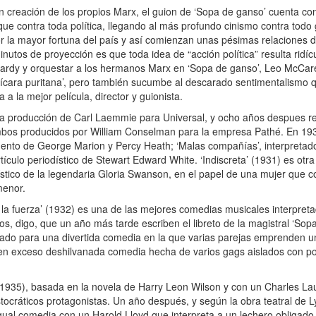
n creación de los propios Marx, el guion de ‘Sopa de ganso’ cuenta con
ue contra toda política, llegando al más profundo cinismo contra todo 
r la mayor fortuna del país y así comienzan unas pésimas relaciones 
utos de proyección es que toda idea de “acción política” resulta ridíc
ardy y orquestar a los hermanos Marx en ‘Sopa de ganso’, Leo McCar
 pícara puritana’, pero también sucumbe al descarado sentimentalismo
a la mejor película, director y guionista.
una producción de Carl Laemmie para Universal, y ocho años despues r
mbos producidos por William Conselman para la empresa Pathé. En 1930
umento de George Marion y Percy Heath; ‘Malas compañías’, interpretad
culo periodístico de Stewart Edward White. ‘Indiscreta’ (1931) es otra 
ístico de la legendaria Gloria Swanson, en el papel de una mujer que c
menor.
la fuerza’ (1932) es una de las mejores comedias musicales interpreta
, digo, que un año más tarde escriben el libreto de la magistral ‘Sop
atado para una divertida comedia en la que varias parejas emprenden un 
, en exceso deshilvanada comedia hecha de varios gags aislados con p
 (1935), basada en la novela de Harry Leon Wilson y con un Charles L
cráticos protagonistas. Un año después, y según la obra teatral de L
gual comedia con un Harold Lloyd que interpreta a un lechero obligado 