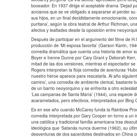
boxeador. En 1937 dirige el aceptable drama ‘Dejad 
ancianos que se ve obligado a separarse al perder su 
sus hijos, en un final decididamente emocionante, co
puritana’, según la obra teatral de Arthur Richman, u
afectos y lealtades desde la oposición entre neoyorquin
Después de participar en el argumento del filme de H.C
producción de ‘Mi esposa favorita’ (Garson Kanin, 194
comedia dramática que cuenta una historia de amor su
Boyer e Irenne Dunne por Cary Grant y Deborah Kerr,
mitad de las dos versiones, mientras el espectador se
Rogers interpretan la floja comedia de aventuras ‘Hubo 
nuestro héroe aparece para rescatarla. Al año siguien
camino’, una comedia de ambiente clerical, bastante ba
de un barrio neoyorquino y se enfrenta a otro eclesiás
‘Las campanas de Santa María’ (1944), una especie d
acaramelados, pero efectivos, interpretados por Bing 
Es en ese año cuando McCarey funda la Rainbow Produc
comedia interpretada por Gary Cooper en torno a un i
una católica y tradicional familia americana tras desc
ideológica que ‘Satanás nunca duerme (1962), su últim
desventuras de dos sacerdotes destinados en China cu