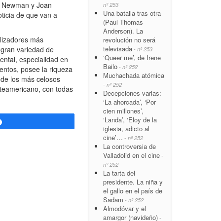
ul Newman y Joan
nº 253
Una batalla tras otra
ticia de que van a
(Paul Thomas
Anderson). La
alizadores más
revolución no será
televisada
a gran variedad de
- nº 253
‘Queer me’, de Irene
ntal, especialidad en
Bailo
- nº 252
entos, posee la riqueza
Muchachada atómica
 de los más celosos
- nº 252
rteamericano, con todas
Decepciones varias:
‘La ahorcada’, ‘Por
cien millones’,
‘Landa’, ‘Eloy de la
Compartir
iglesia, adicto al
cine’…
- nº 252
La controversia de
Valladolid en el cine
-
nº 252
La tarta del
presidente. La niña y
el gallo en el país de
Sadam
- nº 252
Almodóvar y el
amargor (navideño)
-