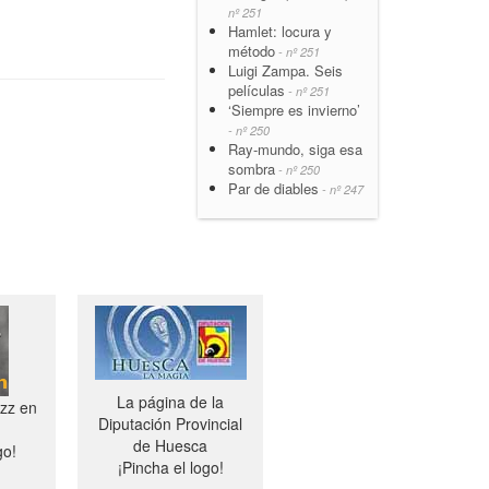
nº 251
Hamlet: locura y
método
- nº 251
Luigi Zampa. Seis
películas
- nº 251
‘Siempre es invierno’
- nº 250
Ray-mundo, siga esa
sombra
- nº 250
Par de diables
- nº 247
La página de la
azz en
Diputación Provincial
de Huesca
go!
¡Pincha el logo!