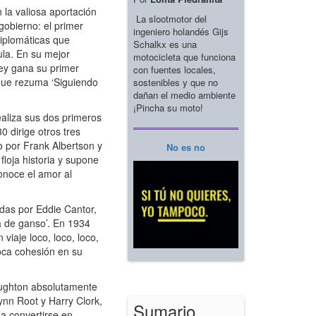
 la valiosa aportación
La slootmotor del
gobierno: el primer
ingeniero holandés Gijs
diplomáticas que
Schalkx es una
ula. En su mejor
motocicleta que funciona
ey gana su primer
con fuentes locales,
 que rezuma ‘Siguiendo
sostenibles y que no
dañan el medio ambiente
¡Pincha su moto!
ealiza sus dos primeros
 dirige otros tres
o por Frank Albertson y
No es no
floja historia y supone
onoce el amor al
das por Eddie Cantor,
a de ganso’. En 1934
viaje loco, loco, loco,
oca cohesión en su
aughton absolutamente
ynn Root y Harry Clork,
Sumario
a convertirse en