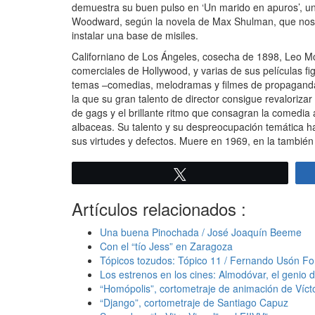
demuestra su buen pulso en ‘Un marido en apuros’, u
Woodward, según la novela de Max Shulman, que nos 
instalar una base de misiles.
Californiano de Los Ángeles, cosecha de 1898, Leo Mc
comerciales de Hollywood, y varias de sus películas fi
temas –comedias, melodramas y filmes de propaganda 
la que su gran talento de director consigue revalori
de gags y el brillante ritmo que consagran la comedi
albaceas. Su talento y su despreocupación temática ha
sus virtudes y defectos. Muere en 1969, en la también
Twittear
Artículos relacionados :
Una buena Pinochada / José Joaquín Beeme
Con el “tío Jess” en Zaragoza
Tópicos tozudos: Tópico 11 / Fernando Usón Fo
Los estrenos en los cines: Almodóvar, el genio
“Homópolis”, cortometraje de animación de Víct
“Django”, cortometraje de Santiago Capuz