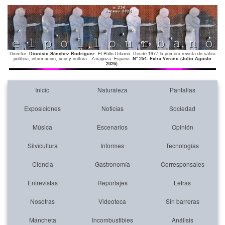
Director:
Dionisio Sánchez Rodríguez
. El Pollo Urbano. Desde 1977 la primera revista de sátira
política, información, ocio y cultura . Zaragoza. España.
Nº 254. Extra Verano (Julio Agosto
2026)
.
Inicio
Naturaleza
Pantallas
Exposiciones
Noticias
Sociedad
Música
Escenarios
Opinión
Silvicultura
Informes
Tecnologías
Ciencia
Gastronomía
Corresponsales
Entrevistas
Reportajes
Letras
Nosotras
Videoteca
Sin barreras
Mancheta
Incombustibles
Análisis