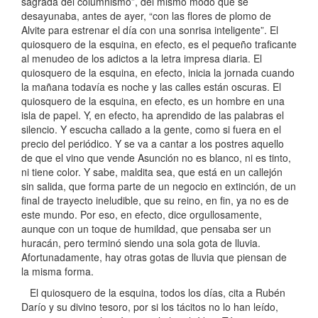
sagrada del columnismo”, del mismo modo que se
desayunaba, antes de ayer, “con las flores de plomo de
Alvite para estrenar el día con una sonrisa inteligente”. El
quiosquero de la esquina, en efecto, es el pequeño traficante
al menudeo de los adictos a la letra impresa diaria.
El
quiosquero de la esquina, en efecto, inicia la jornada cuando
la mañana todavía es noche y las calles están oscuras. El
quiosquero de la esquina, en efecto, es un hombre en una
isla de papel. Y, en efecto, ha aprendido de las palabras el
silencio. Y escucha callado a la gente, como si fuera en el
precio del periódico. Y se va a cantar a los postres aquello
de que el vino que vende Asunción no es blanco, ni es tinto,
ni tiene color. Y sabe, maldita sea, que está en un callejón
sin salida, que forma parte de un negocio en extinción, de un
final de trayecto ineludible, que su reino, en fin, ya no es de
este mundo. Por eso, en efecto, dice orgullosamente,
aunque con un toque de humildad, que pensaba ser un
huracán, pero terminó siendo una sola gota de lluvia.
Afortunadamente, hay otras gotas de lluvia que piensan de
la misma forma.
El quiosquero de la esquina, todos los días, cita a Rubén
Darío y su divino tesoro, por si los tácitos no lo han leído,