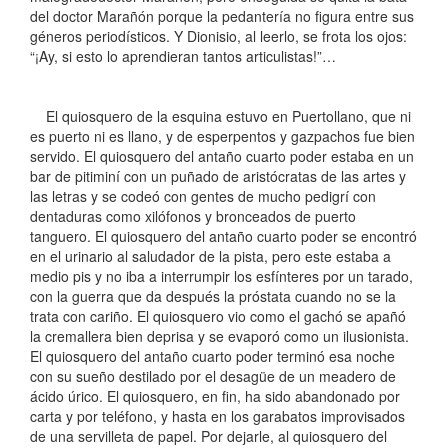
del doctor Marañón porque la pedantería no figura entre sus
géneros periodísticos. Y Dionisio, al leerlo, se frota los ojos:
“¡Ay, si esto lo aprendieran tantos articulistas!”…
El quiosquero de la esquina estuvo en Puertollano, que ni
es puerto ni es llano, y de esperpentos y gazpachos fue bien
servido. El quiosquero del antaño cuarto poder estaba en un
bar de pitiminí con un puñado de aristócratas de las artes y
las letras y se codeó con gentes de mucho pedigrí con
dentaduras como xilófonos y bronceados de puerto
tanguero. El quiosquero del antaño cuarto poder se encontró
en el urinario al saludador de la pista, pero este estaba a
medio pis y no iba a interrumpir los esfínteres por un tarado,
con la guerra que da después la próstata cuando no se la
trata con cariño. El quiosquero vio como el gachó se apañó
la cremallera bien deprisa y se evaporó como un ilusionista.
El quiosquero del antaño cuarto poder terminó esa noche
con su sueño destilado por el desagüe de un meadero de
ácido úrico. El quiosquero, en fin, ha sido abandonado por
carta y por teléfono, y hasta en los garabatos improvisados
de una servilleta de papel. Por dejarle, al quiosquero del