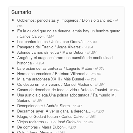
Sumario
Gobiernos: periodistas y moqueros / Dionisio Sánchez
- nº
254
En la ciudad que no se detiene jamás hay un hombre quieto
/ Carlos Calvo
- nº 254
Los barrios lentos / Julio José Ordovás
- nº 254
Pasajeros del Titanic / Jorge Álvarez
- nº 254
Adónde vamos sin ética / María Dubón
- nº 254
Aragón y el aragonesismo: una cuestión de continuidad
histórica
- nº 254
La erosión de las certezas / Eugenio Mateo
- nº 254
Hermosos vencidos / Esteban Villarrocha
- nº 254
Mi alma aragonesa XXIII / Más Buñuel
- nº 254
Os deseo un feliz verano / Manuel Medrano
- nº 254
Cosas de derechas de toda la vida / Antonio Tausiet
- nº 247
Una justicia ciega.Una policía adoctrinada / Raimundo M.
Soriano
- nº 254
Decepcionante / Andrés Sierra
- nº 247
Decíamos ayer: A ver si gana la derecha…
- nº 253
Kluge, el Godard teutón / Carlos Calvo
- nº 253
Viejos rockeros / Julio José Ordovás
- nº 253
De compras / María Dubón
- nº 253
Odio / Jorge Álvarez
- nº 253