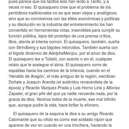
pues parece que los tácitos solo han leído a Tácito, y a
veces ni eso. El quiosquero cree que el problema de los
periódicos tradicionales no es que sean viejos y analógicos,
sino que su connivencia con las élites económicas y políticas
y su disolución en la industria del entretenimiento los han
convertido en herramientas rotas, inservibles para cumplir su
función pública, lejos del prototipo de una prensa crítica,
libre, atenta al interés común. El quiosquero, también, sueña
con Strindberg y sus bigotes retorcidos. También sueña con
el bigote dinámico de AdolpheMenjou, por el amor de dios.
El quiosquero lee a Tolstói, con acento o sin él, cualquier
relato que le sosiegue el alma. El quiosquero corre de
espaldas hacia los caminos de la infancia, cuando en el
‘Heraldo de Aragón’, el más antiguo de la región, escribían
Doñate y Joaquín Aranda (el auténtico renacentista de la
época) y Ricardo Vázquez-Prada y Luis Horno Liria y Alfonso
Zapater, el gran jefe del que ya nadie recuerda nada, por la
gracia de dios. Vecinos todos de la muerte, ese mal infinito
que, aunque pudre la vida, hace brillar lo efímero.
El quiosquero de la esquina le dice a su amigo Ricardo
Calomarde que su oficio es como ese soldado nipón que
aparece de vez en cuando en una trinchera, haciendo la