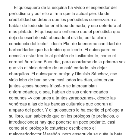
El quiosquero de la esquina ha vivido el esplendor del
periodismo y por ello afirma que la actual pérdida de
credibilidad se debe a que los periodistas comenzaron a
hablar de todo sin tener ni idea de nada, y eso deteriora al
más pintado. El quiosquero entiende que el periodista que
deja de escribir está abocado al olvido, por la clara
conciencia del lector –decía Pla- de la enorme cantidad de
barbaridades que ha tenido que leerle. El quiosquero no
necesita estar frente al pelotón de fusilamiento, como el
coronel Aureliano Buendía, para acordarse de la primera vez
que vio el hielo dentro de un café cortado, sin dejar
charquitos. El quiosquero amigo y Dionisio Sánchez, ese
viejo lobo de bar, se ven casi todos los días, almuerzan
juntos -¡esos huevos fritos!- y se intercambian
enfermedades, o sea, hablan de sus enfermedades
comunes –y comunes a tantos zaragozanos-, desde las
venéreas a las de las bandas culturales que operan al
amparo del poder. Y el quiosquero le ha escrito el prólogo a
su libro, aun sabiendo que en los prólogos (o prefacios, o
introducciones) hay que ponerse un poco pedante, casi
como si el prólogo lo estuviese escribiendo el
malogradodoctor Marañón, pero enseguida se quita la bata