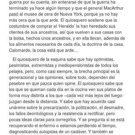
guerra por su cuenta, sin enterarse de que la guerra ha
terminado ya hace algún tiempo y que el general MacArthur
pasó al museo de cera de Nueva York, porque ya no hay
más cera que la que arde. El quiosquero sostiene que la
costumbre de comprar el ‘Heraldo’ la han heredado sus
clientes de sus ancestros, así que vuelven a sus casas con
la bolsa, hechos unos ancestros, y en ella llevan, además de
los alimentos necesarios de cada día, la doctrina de la casa.
Calomarde, la cosa está que arde…
El quiosquero de la esquina sabe que hay optimistas,
pesimistas, extremistas y mediopensionistas de todos los
pelajes, pero, como casi siempre, la brecha principal es la
generacional y las opiniones, sobre todo, dependen del
pesebre en que pazca quien opine. El quiosquero sabe que
los que se queman cada día en la cocina ven sus platos de
forma muy distinta a los que –cada vez más lejos del fuego-
juzgan desde la distancia. Y sabe que hay acuerdo casi
unánime sobre la precarización, la politización, el desmadre,
los fallos deontológicos y la resistencia a rectificar, pero
pocas ideas claras para corregirlos. Y se pregunta si se está
recuperando el enfermo o estamos perdiendo el tiempo,
diagnosticando autopsias de un cadáver. Y también se