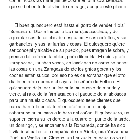
comen todas las naranjas de postre en una sola sentada,
que se beben todo el vino de un trago, aunque esté picado.
El buen quiosquero está hasta el gorro de vender ‘Hola’,
‘Semana’ o ‘Diez minutos’ a las marujas asesinas, y de
aguantar sus docencias de desguace, y sus cociditos, y sus
garbancitos, y sus fanfarrias y cosas. El quiosquero quiere
ser concejal y alcalde de su pueblo, pues imagen le sobra, y
prensa del corazón también, para difundirla. El quiosquero
zaragozano, muchas veces, da lecciones de cómo se hacen
las cosas en una Zaragoza donde los grifos gotean y los
coches están sucios, por eso no es de extrañar que el otro
día intentaran quemar el suyo a la señora de Belloch. El
quiosquero deja, por un instante, su puesto de mando y
viene, al rato, de la farmacia con el paquete de antibióticos
para una muela picada. El quiosquero tiene clientes que
nunca han roto un plato ni empreñado una monja,
soberanos en su casa a la hora del coñac. El quiosquero, un
suponer, cierra su tenderete a la cuatro en punto de la tarde,
un domingo, y se encamina a la Romareda, donde ha sido
invitado al palco, en compañía de un Alierta, una Yarza, una
Rudi, un Vadillo, un Gimeno, un Lanzuela, aunque no ve al