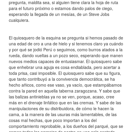
pregunta, maldita sea, si alguien tiene clara la hoja de ruta
para el futuro próximo o estamos dando palos de ciego,
esperando la llegada de un mesías, de un Steve Jobs
cualquiera.
El quiosquero de la esquina se pregunta si hemos pasado de
una edad de oro a una de hielo y si tenemos claro ya cuándo
y por qué se jodió Perú o seguimos, como burros atados a la
rueda, dando vueltas a un pozo seco, esperando que manen
nuevos medios capaces de entusiasmar. El quiosquero sabe
que enhebrar una aguja es cosa endiablada, pero acertar a
toda prisa, casi imposible. El quiosquero sabe que su figura,
que tanto contribuyó a la convivencia democrática, se ha
hecho añicos, como ese vaso, ya vacío, que estampábamos
contra la pared en aquella taberna zaragozana. Y sabe que
las balizas antinieblas ya no se ven, porque, acaso, cree
más en el drenaje linfático que en las cremas. Y sabe de las
manipulaciones de su distribuidora, de cómo le hacen la
cama, a la manera de las usuras más lamentables, de las
cosas mal hechas, que poco importan a los del
comportamiento reprobable, a los dueños del parqué, que se