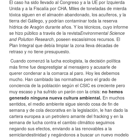
El caso ha sido llevado al Congreso y a la UE por Izquierda
Unida y a la Fiscalía por CHA. Miles de toneladas de mierda
tóxica siguen en el almacén abandonado, los acuíferos, y la
tierra del Gállego, y podrían contaminar toda la reserva
hídrica de Aragón durante años. Y los técnicos, cuyo informe
se hizo público a través de la revista
Environmental Science
and Polution Research
, poseen escasísimos recursos. El
Plan Integral que debía limpiar la zona lleva décadas de
retraso y no tiene presupuesto.
Cuando comenzó la lucha ecologista, la decisión política
más firme fue desprestigiar al mensajero y acusarle de
querer condenar a la comarca al paro. Hoy les debemos
mucho. Han cambiado las normativas pero el grado de
conciencia de la población según el CSIC es creciente pero
muy escaso y ha sufrido un parón con la crisis:
no hemos
generado ninguna nueva cultura ambiental.
En muchos
sentidos, el medio ambiente sigue siendo cosa de fin de
semana y de cola decorativa en la legislación, le han dado la
cartera europea a un petrolero amante del fracking y en la
semana de lucha contra el cambio climático seguimos
negando sus efectos, enviando a las renovables a la
semiclandestinidad y negándonos a buscar un nuevo modelo