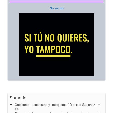
No es no
Sumario
Gobiernos: periodistas y moqueros / Dionisio Sánchez
- nº
254