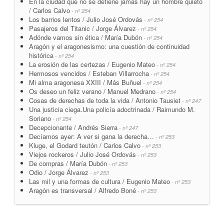
En la ciudad que no se detiene jamás hay un hombre quieto
/ Carlos Calvo
- nº 254
Los barrios lentos / Julio José Ordovás
- nº 254
Pasajeros del Titanic / Jorge Álvarez
- nº 254
Adónde vamos sin ética / María Dubón
- nº 254
Aragón y el aragonesismo: una cuestión de continuidad
histórica
- nº 254
La erosión de las certezas / Eugenio Mateo
- nº 254
Hermosos vencidos / Esteban Villarrocha
- nº 254
Mi alma aragonesa XXIII / Más Buñuel
- nº 254
Os deseo un feliz verano / Manuel Medrano
- nº 254
Cosas de derechas de toda la vida / Antonio Tausiet
- nº 247
Una justicia ciega.Una policía adoctrinada / Raimundo M.
Soriano
- nº 254
Decepcionante / Andrés Sierra
- nº 247
Decíamos ayer: A ver si gana la derecha…
- nº 253
Kluge, el Godard teutón / Carlos Calvo
- nº 253
Viejos rockeros / Julio José Ordovás
- nº 253
De compras / María Dubón
- nº 253
Odio / Jorge Álvarez
- nº 253
Las mil y una formas de cultura / Eugenio Mateo
- nº 253
Aragón es transversal / Alfredo Boné
- nº 253