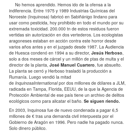
No hemos aprendido. Hemos ido de la ofensa a la
indiferencia. Entre 1975 y 1989 Industrias Químicas del
Noroeste (Inquinosa) fabricó en Sabiñánigo lindano para
usar como pesticida, hoy prohibido en todo el mundo por su
extremada toxicidad. 200.000 tn de estos residuos fueron
vertidas sin autorización en dos vertederos.
Los ecologistas
aragoneses estaban en acción contra este horror desde
varios años antes y en el juzgado desde 1987. La Audiencia
de Huesca condenó en 1994 a su director,
Jesús Herboso
,
solo a dos meses de cárcel y un millón de ptas de multa y el
director de la planta,
José Manuel Cuartero
, fue absuelto.
La planta se cerró y Herboso trasladó la producción a
Rumanía. Luego vendió la mitad
de
InquinosaInternational
por dos millones de dólares a JLM,
radicada en Tampa, Florida, EEUU, de la que la Agencia de
Protección Ambiental de ese país tiene un archivo de delitos
ecológicos como para alicatar el baño.
Se siguen riendo.
En 2003, Inquinosa fue de nuevo condenada a pagar 6,5
millones de € tras una demanda civil interpuesta por el
Gobierno de Aragón en 1996. Pero nadie ha pagado nunca.
Solo dinero público.