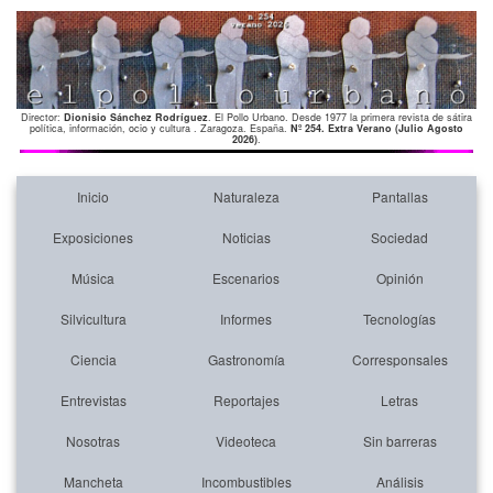
Director:
Dionisio Sánchez Rodríguez
. El Pollo Urbano. Desde 1977 la primera revista de sátira
política, información, ocio y cultura . Zaragoza. España.
Nº 254. Extra Verano (Julio Agosto
2026)
.
Inicio
Naturaleza
Pantallas
Exposiciones
Noticias
Sociedad
Música
Escenarios
Opinión
Silvicultura
Informes
Tecnologías
Ciencia
Gastronomía
Corresponsales
Entrevistas
Reportajes
Letras
Nosotras
Videoteca
Sin barreras
Mancheta
Incombustibles
Análisis