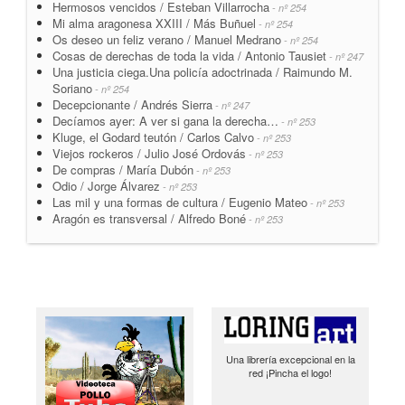
Hermosos vencidos / Esteban Villarrocha
- nº 254
Mi alma aragonesa XXIII / Más Buñuel
- nº 254
Os deseo un feliz verano / Manuel Medrano
- nº 254
Cosas de derechas de toda la vida / Antonio Tausiet
- nº 247
Una justicia ciega.Una policía adoctrinada / Raimundo M.
Soriano
- nº 254
Decepcionante / Andrés Sierra
- nº 247
Decíamos ayer: A ver si gana la derecha…
- nº 253
Kluge, el Godard teutón / Carlos Calvo
- nº 253
Viejos rockeros / Julio José Ordovás
- nº 253
De compras / María Dubón
- nº 253
Odio / Jorge Álvarez
- nº 253
Las mil y una formas de cultura / Eugenio Mateo
- nº 253
Aragón es transversal / Alfredo Boné
- nº 253
Una librería excepcional en la
red ¡Pincha el logo!