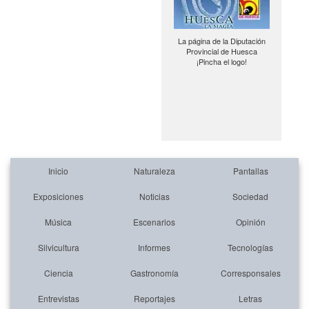
La página de la Diputación
Provincial de Huesca
¡Pincha el logo!
Inicio
Naturaleza
Pantallas
Exposiciones
Noticias
Sociedad
Música
Escenarios
Opinión
Silvicultura
Informes
Tecnologías
Ciencia
Gastronomía
Corresponsales
Entrevistas
Reportajes
Letras