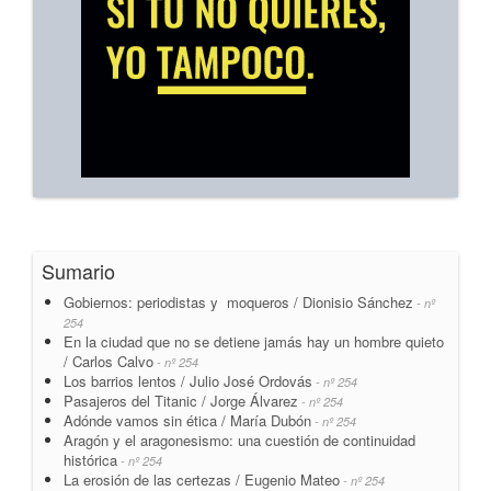
Sumario
Gobiernos: periodistas y moqueros / Dionisio Sánchez
- nº
254
En la ciudad que no se detiene jamás hay un hombre quieto
/ Carlos Calvo
- nº 254
Los barrios lentos / Julio José Ordovás
- nº 254
Pasajeros del Titanic / Jorge Álvarez
- nº 254
Adónde vamos sin ética / María Dubón
- nº 254
Aragón y el aragonesismo: una cuestión de continuidad
histórica
- nº 254
La erosión de las certezas / Eugenio Mateo
- nº 254