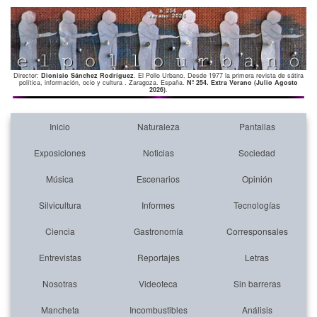
Director:
Dionisio Sánchez Rodríguez
. El Pollo Urbano. Desde 1977 la primera revista de sátira
política, información, ocio y cultura . Zaragoza. España.
Nº 254. Extra Verano (Julio Agosto
2026)
.
Inicio
Naturaleza
Pantallas
Exposiciones
Noticias
Sociedad
Música
Escenarios
Opinión
Silvicultura
Informes
Tecnologías
Ciencia
Gastronomía
Corresponsales
Entrevistas
Reportajes
Letras
Nosotras
Videoteca
Sin barreras
Mancheta
Incombustibles
Análisis