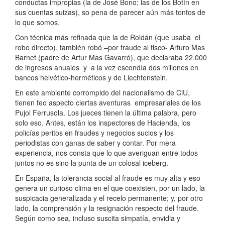
conductas impropias (la de José Bono; las de los Botín en
sus cuentas suizas), so pena de parecer aún más tontos de
lo que somos.
Con técnica más refinada que la de Roldán (que usaba el
robo directo), también robó –por fraude al fisco- Arturo Mas
Barnet (padre de Artur Mas Gavarró), que declaraba 22.000
de ingresos anuales y a la vez escondía dos millones en
bancos helvético-herméticos y de Liechtenstein.
En este ambiente corrompido del nacionalismo de CiU,
tienen feo aspecto ciertas aventuras empresariales de los
Pujol Ferrusola. Los jueces tienen la última palabra, pero
solo eso. Antes, están los inspectores de Hacienda, los
policías peritos en fraudes y negocios sucios y los
periodistas con ganas de saber y contar. Por mera
experiencia, nos consta que lo que averiguan entre todos
juntos no es sino la punta de un colosal iceberg.
En España, la tolerancia social al fraude es muy alta y eso
genera un curioso clima en el que coexisten, por un lado, la
suspicacia generalizada y el recelo permanente; y, por otro
lado, la comprensión y la resignación respecto del fraude.
Según como sea, incluso suscita simpatía, envidia y