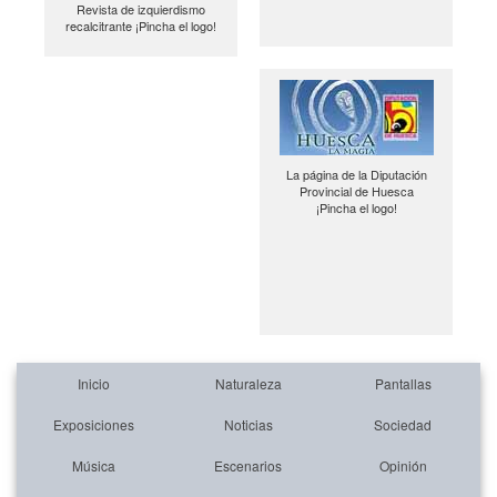
Revista de izquierdismo
recalcitrante ¡Pincha el logo!
La página de la Diputación
Provincial de Huesca
¡Pincha el logo!
Inicio
Naturaleza
Pantallas
Exposiciones
Noticias
Sociedad
Música
Escenarios
Opinión