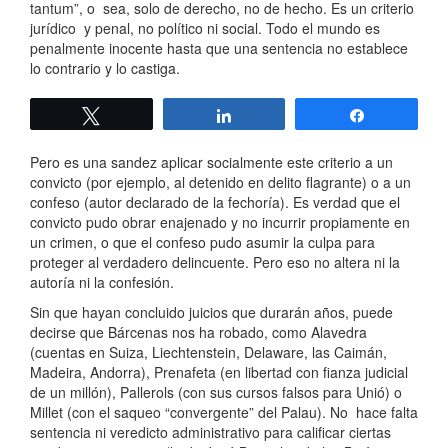
tantum”, o sea, solo de derecho, no de hecho. Es un criterio
jurídico y penal, no político ni social. Todo el mundo es
penalmente inocente hasta que una sentencia no establece
lo contrario y lo castiga.
Twittear
Compartir
Compartir
Pero es una sandez aplicar socialmente este criterio a un
convicto (por ejemplo, al detenido en delito flagrante) o a un
confeso (autor declarado de la fechoría). Es verdad que el
convicto pudo obrar enajenado y no incurrir propiamente en
un crimen, o que el confeso pudo asumir la culpa para
proteger al verdadero delincuente. Pero eso no altera ni la
autoría ni la confesión.
Sin que hayan concluido juicios que durarán años, puede
decirse que Bárcenas nos ha robado, como Alavedra
(cuentas en Suiza, Liechtenstein, Delaware, las Caimán,
Madeira, Andorra), Prenafeta (en libertad con fianza judicial
de un millón), Pallerols (con sus cursos falsos para Unió) o
Millet (con el saqueo “convergente” del Palau). No hace falta
sentencia ni veredicto administrativo para calificar ciertas