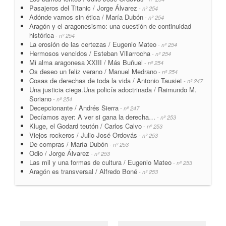
Pasajeros del Titanic / Jorge Álvarez
- nº 254
Adónde vamos sin ética / María Dubón
- nº 254
Aragón y el aragonesismo: una cuestión de continuidad
histórica
- nº 254
La erosión de las certezas / Eugenio Mateo
- nº 254
Hermosos vencidos / Esteban Villarrocha
- nº 254
Mi alma aragonesa XXIII / Más Buñuel
- nº 254
Os deseo un feliz verano / Manuel Medrano
- nº 254
Cosas de derechas de toda la vida / Antonio Tausiet
- nº 247
Una justicia ciega.Una policía adoctrinada / Raimundo M.
Soriano
- nº 254
Decepcionante / Andrés Sierra
- nº 247
Decíamos ayer: A ver si gana la derecha…
- nº 253
Kluge, el Godard teutón / Carlos Calvo
- nº 253
Viejos rockeros / Julio José Ordovás
- nº 253
De compras / María Dubón
- nº 253
Odio / Jorge Álvarez
- nº 253
Las mil y una formas de cultura / Eugenio Mateo
- nº 253
Aragón es transversal / Alfredo Boné
- nº 253