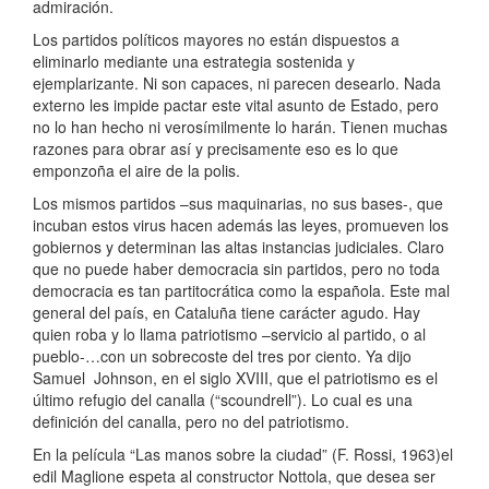
admiración.
Los partidos políticos mayores no están dispuestos a
eliminarlo mediante una estrategia sostenida y
ejemplarizante. Ni son capaces, ni parecen desearlo. Nada
externo les impide pactar este vital asunto de Estado, pero
no lo han hecho ni verosímilmente lo harán. Tienen muchas
razones para obrar así y precisamente eso es lo que
emponzoña el aire de la polis.
Los mismos partidos –sus maquinarias, no sus bases-, que
incuban estos virus hacen además las leyes, promueven los
gobiernos y determinan las altas instancias judiciales. Claro
que no puede haber democracia sin partidos, pero no toda
democracia es tan partitocrática como la española. Este mal
general del país, en Cataluña tiene carácter agudo. Hay
quien roba y lo llama patriotismo –servicio al partido, o al
pueblo-…con un sobrecoste del tres por ciento. Ya dijo
Samuel Johnson, en el siglo XVIII, que el patriotismo es el
último refugio del canalla (“scoundrell”). Lo cual es una
definición del canalla, pero no del patriotismo.
En la película “Las manos sobre la ciudad” (F. Rossi, 1963)el
edil Maglione espeta al constructor Nottola, que desea ser