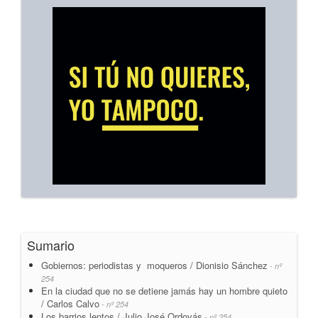
Sumario
Gobiernos: periodistas y moqueros / Dionisio Sánchez
- nº
254
En la ciudad que no se detiene jamás hay un hombre quieto
/ Carlos Calvo
- nº 254
Los barrios lentos / Julio José Ordovás
- nº 254