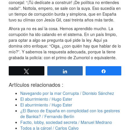
concejal: “¡Tú dedícate a construir! ¡De política no entiendes
nada!”. Nottola, empero, se sale con la suya. Eso sucedía en
un tiempo de corrupción burda y simplona, que en España
tuvo su clímax con Jesús Gil, casi treinta años más tarde.
Ahora ya no es así la cosa. Hemos aprendido mucho. La
corrupción ha ido calando en el sistema. En un país limpio,
para optar a algo se pregunta qué pide la ley. Aquí ya
domina otro enfoque: “Oiga, ¿con quién hay que hablar de lo
mío?”. Y sabemos la respuesta adecuada, porque la tiene
grabada la policía: con el primo de Zumoriol o equivalente.
Twittear
Compartir
Compartir
Artículos relacionados :
Navegando por la mar Corrupta / Dionisio Sánchez
El aburrimiento / Hugo Ester
El aburrimiento / Hugo Ester
¿El Banco de España en complicidad con los gestores
de Bankia? / Fernando Berlín
Factio, lobby, sociedad secreta / Manuel Medrano
Todos a la cárcel / Carlos Calvo