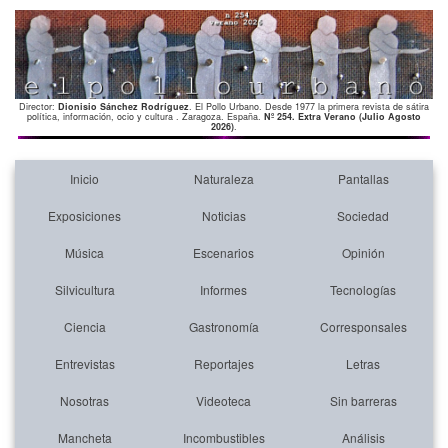
Director:
Dionisio Sánchez Rodríguez
. El Pollo Urbano. Desde 1977 la primera revista de sátira
política, información, ocio y cultura . Zaragoza. España.
Nº 254. Extra Verano (Julio Agosto
2026)
.
Inicio
Naturaleza
Pantallas
Exposiciones
Noticias
Sociedad
Música
Escenarios
Opinión
Silvicultura
Informes
Tecnologías
Ciencia
Gastronomía
Corresponsales
Entrevistas
Reportajes
Letras
Nosotras
Videoteca
Sin barreras
Mancheta
Incombustibles
Análisis