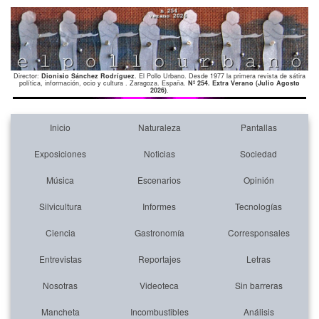
Director:
Dionisio Sánchez Rodríguez
. El Pollo Urbano. Desde 1977 la primera revista de sátira
política, información, ocio y cultura . Zaragoza. España.
Nº 254. Extra Verano (Julio Agosto
2026)
.
Inicio
Naturaleza
Pantallas
Exposiciones
Noticias
Sociedad
Música
Escenarios
Opinión
Silvicultura
Informes
Tecnologías
Ciencia
Gastronomía
Corresponsales
Entrevistas
Reportajes
Letras
Nosotras
Videoteca
Sin barreras
Mancheta
Incombustibles
Análisis