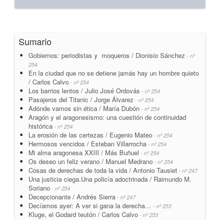
Sumario
Gobiernos: periodistas y moqueros / Dionisio Sánchez
- nº
254
En la ciudad que no se detiene jamás hay un hombre quieto
/ Carlos Calvo
- nº 254
Los barrios lentos / Julio José Ordovás
- nº 254
Pasajeros del Titanic / Jorge Álvarez
- nº 254
Adónde vamos sin ética / María Dubón
- nº 254
Aragón y el aragonesismo: una cuestión de continuidad
histórica
- nº 254
La erosión de las certezas / Eugenio Mateo
- nº 254
Hermosos vencidos / Esteban Villarrocha
- nº 254
Mi alma aragonesa XXIII / Más Buñuel
- nº 254
Os deseo un feliz verano / Manuel Medrano
- nº 254
Cosas de derechas de toda la vida / Antonio Tausiet
- nº 247
Una justicia ciega.Una policía adoctrinada / Raimundo M.
Soriano
- nº 254
Decepcionante / Andrés Sierra
- nº 247
Decíamos ayer: A ver si gana la derecha…
- nº 253
Kluge, el Godard teutón / Carlos Calvo
- nº 253