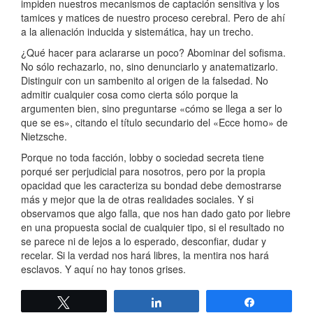
impiden nuestros mecanismos de captación sensitiva y los
tamices y matices de nuestro proceso cerebral. Pero de ahí
a la alienación inducida y sistemática, hay un trecho.
¿Qué hacer para aclararse un poco? Abominar del sofisma.
No sólo rechazarlo, no, sino denunciarlo y anatematizarlo.
Distinguir con un sambenito al origen de la falsedad. No
admitir cualquier cosa como cierta sólo porque la
argumenten bien, sino preguntarse «cómo se llega a ser lo
que se es», citando el título secundario del «Ecce homo» de
Nietzsche.
Porque no toda facción, lobby o sociedad secreta tiene
porqué ser perjudicial para nosotros, pero por la propia
opacidad que les caracteriza su bondad debe demostrarse
más y mejor que la de otras realidades sociales. Y si
observamos que algo falla, que nos han dado gato por liebre
en una propuesta social de cualquier tipo, si el resultado no
se parece ni de lejos a lo esperado, desconfiar, dudar y
recelar. Si la verdad nos hará libres, la mentira nos hará
esclavos. Y aquí no hay tonos grises.
Twittear
Compartir
Compartir