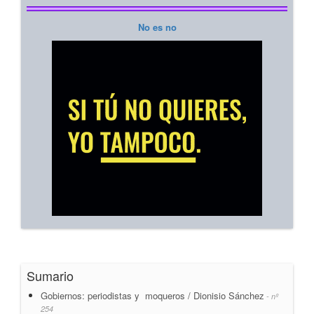
No es no
Sumario
Gobiernos: periodistas y moqueros / Dionisio Sánchez
- nº
254