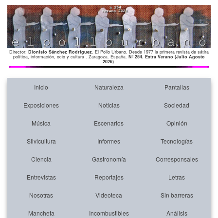
Director:
Dionisio Sánchez Rodríguez
. El Pollo Urbano. Desde 1977 la primera revista de sátira
política, información, ocio y cultura . Zaragoza. España.
Nº 254. Extra Verano (Julio Agosto
2026)
.
Inicio
Naturaleza
Pantallas
Exposiciones
Noticias
Sociedad
Música
Escenarios
Opinión
Silvicultura
Informes
Tecnologías
Ciencia
Gastronomía
Corresponsales
Entrevistas
Reportajes
Letras
Nosotras
Videoteca
Sin barreras
Mancheta
Incombustibles
Análisis