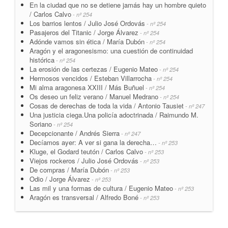
En la ciudad que no se detiene jamás hay un hombre quieto
/ Carlos Calvo
- nº 254
Los barrios lentos / Julio José Ordovás
- nº 254
Pasajeros del Titanic / Jorge Álvarez
- nº 254
Adónde vamos sin ética / María Dubón
- nº 254
Aragón y el aragonesismo: una cuestión de continuidad
histórica
- nº 254
La erosión de las certezas / Eugenio Mateo
- nº 254
Hermosos vencidos / Esteban Villarrocha
- nº 254
Mi alma aragonesa XXIII / Más Buñuel
- nº 254
Os deseo un feliz verano / Manuel Medrano
- nº 254
Cosas de derechas de toda la vida / Antonio Tausiet
- nº 247
Una justicia ciega.Una policía adoctrinada / Raimundo M.
Soriano
- nº 254
Decepcionante / Andrés Sierra
- nº 247
Decíamos ayer: A ver si gana la derecha…
- nº 253
Kluge, el Godard teutón / Carlos Calvo
- nº 253
Viejos rockeros / Julio José Ordovás
- nº 253
De compras / María Dubón
- nº 253
Odio / Jorge Álvarez
- nº 253
Las mil y una formas de cultura / Eugenio Mateo
- nº 253
Aragón es transversal / Alfredo Boné
- nº 253