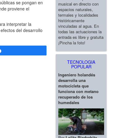
 públicas se pongan en
musical en directo con
nde proviene el
espacios naturales,
termales y localidades
históricamente
a interpretar la
vinculadas al agua. En
efectos del desarrollo
todas las actuaciones la
entrada es libre y gratuita
¡Pincha la foto!
Compartir
TECNOLOGIA
POPULAR
Ingeniero holandés
desarrolla una
motocicleta que
funciona con metano
recuperado de los
humedales
Por
Lolita Piedrahita