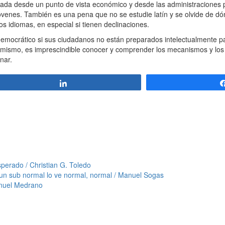
a nada desde un punto de vista económico y desde las administraciones
óvenes. También es una pena que no se estudie latín y se olvide de dó
ros idiomas, en especial si tienen declinaciones.
ocrático si sus ciudadanos no están preparados intelectualmente par
asimismo, es imprescindible conocer y comprender los mecanismos y los 
inar.
Compartir
perado / Christian G. Toledo
 un sub normal lo ve normal, normal / Manuel Sogas
Manuel Medrano