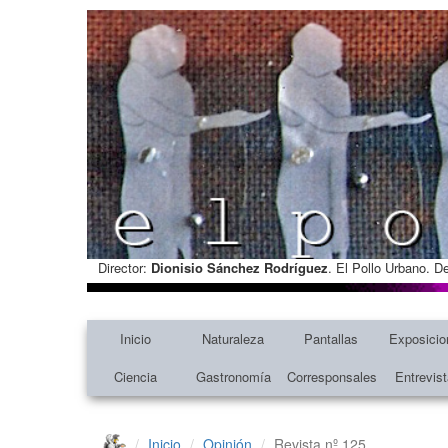
Director:
Dionisio Sánchez Rodríguez
. El Pollo Urbano. D
Inicio
Naturaleza
Pantallas
Exposicio
Ciencia
Gastronomía
Corresponsales
Entrevis
Inicio
Opinión
Revista nº 125