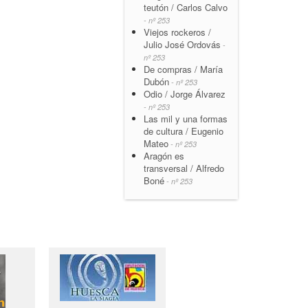
teutón / Carlos Calvo
- nº 253
Viejos rockeros /
Julio José Ordovás
-
nº 253
De compras / María
Dubón
- nº 253
Odio / Jorge Álvarez
- nº 253
Las mil y una formas
de cultura / Eugenio
Mateo
- nº 253
Aragón es
transversal / Alfredo
Boné
- nº 253