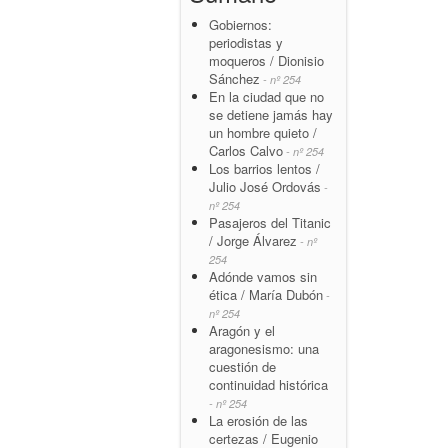
Gobiernos:
periodistas y
moqueros / Dionisio
Sánchez
- nº 254
En la ciudad que no
se detiene jamás hay
un hombre quieto /
Carlos Calvo
- nº 254
Los barrios lentos /
Julio José Ordovás
-
nº 254
Pasajeros del Titanic
/ Jorge Álvarez
- nº
254
Adónde vamos sin
ética / María Dubón
-
nº 254
Aragón y el
aragonesismo: una
cuestión de
continuidad histórica
- nº 254
La erosión de las
certezas / Eugenio