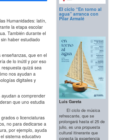
El ciclo “En torno al
agua” arranca con
Pilar Armalé
las Humanidades: latín,
urante la etapa escolar
ngua. También durante el
a sin haber estudiado
s enseñanzas, que en el
 de lo inútil y por eso
a respuesta quizá sea
 cómo nos ayudan a
ologías digitales y
s ayudan a comprender
Luis Gareta
sideran que uno estudia
El ciclo de música
refrescante, que se
grados o licenciaturas
prolongará hasta el 25 de
s, no para dedicarse a
julio, es una propuesta
atura, por ejemplo, ayuda
cultural itinerante que
 el sistema educativo
conecta la experiencia