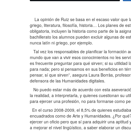
La opinión de Ruiz se basa en el escaso valor que las
griego, literatura, filosofía, historia… Los planes de e
obligatoria, incluyen la historia como parte de la asig
bachillerato los alumnos pueden excluir algunas de est
nunca latín ni griego, por ejemplo.
Tal vez los responsables de planificar la formación 
mundo que van a vivir esos conocimientos no les servi
es frecuente preguntar para qué sirven; si su utilidad
para nada; pero si pensamos en sus beneficios en tér
pensar, sí que sirven”, asegura Laura Borràs, profesora
defensora de las Humanidades digitales.
No puedo estar más de acuerdo con esta aseveració
la realidad, a interpretarla, y quienes cuestionan su 
para ejercer una profesión, no para formarse como pe
En el curso 2008-2009, el 8,5% de quienes estudiaban
encuadrados como de Arte y Humanidades. ¿Por qué? C
ejercer un oficio pero que sí para adquirir una aptitud
a mejorar el nivel lingüístico, a saber elaborar un di