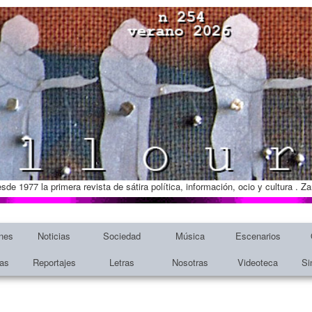
esde 1977 la primera revista de sátira política, información, ocio y cultura . 
nes
Noticias
Sociedad
Música
Escenarios
tas
Reportajes
Letras
Nosotras
Videoteca
Si