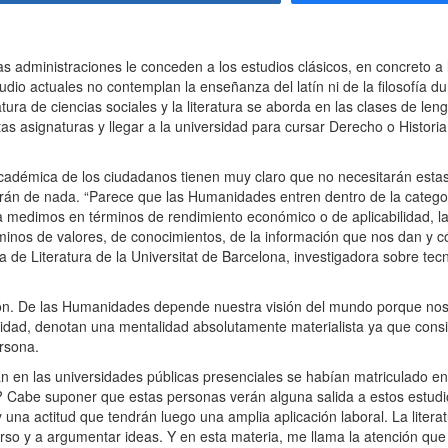
 administraciones le conceden a los estudios clásicos, en concreto a 
studio actuales no contemplan la enseñanza del latín ni de la filosofía d
natura de ciencias sociales y la literatura se aborda en las clases de le
as asignaturas y llegar a la universidad para cursar Derecho o Histori
académica de los ciudadanos tienen muy claro que no necesitarán esta
rán de nada. “Parece que las Humanidades entren dentro de la categoría
 la medimos en términos de rendimiento económico o de aplicabilidad, l
minos de valores, de conocimientos, de la información que nos dan y
 de Literatura de la Universitat de Barcelona, investigadora sobre tecn
n. De las Humanidades depende nuestra visión del mundo porque no
utilidad, denotan una mentalidad absolutamente materialista ya que con
rsona.
 en las universidades públicas presenciales se habían matriculado en 
abe suponer que estas personas verán alguna salida a estos estudio
 y una actitud que tendrán luego una amplia aplicación laboral. La liter
scurso y a argumentar ideas. Y en esta materia, me llama la atención que