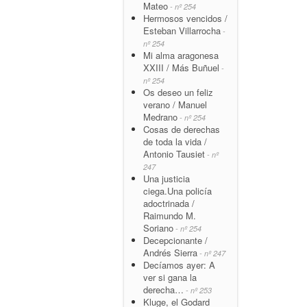
Mateo
- nº 254
Hermosos vencidos /
Esteban Villarrocha
-
nº 254
Mi alma aragonesa
XXIII / Más Buñuel
-
nº 254
Os deseo un feliz
verano / Manuel
Medrano
- nº 254
Cosas de derechas
de toda la vida /
Antonio Tausiet
- nº
247
Una justicia
ciega.Una policía
adoctrinada /
Raimundo M.
Soriano
- nº 254
Decepcionante /
Andrés Sierra
- nº 247
Decíamos ayer: A
ver si gana la
derecha…
- nº 253
Kluge, el Godard