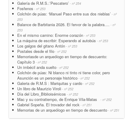
Galería de R.M.S.:’Pescatero’
- nº 254
Fosfenos
- nº 253
Colchón de púas: ‘Manuel Paso entre sus dos nieblas’
- nº
253
Balance de Barbitania 2026. El fervor de la palabra….
- nº
253
En el mismo camino: Enorme corazón
- nº 253
La máquina de escribir: Esperando al autobús
- nº 253
Los galgos del gitano Antón
- nº 253
Postales desde el filo
- nº 252
Memoriasde un arqueólogo en tiempo de descuento:
Capítulo 3
- nº 252
Un imbécil anda suelto
- nº 252
Colchón de púas: Ni blanco ni tinto ni tiene color, pero
Asunción es un personaje histórico
- nº 252
Galeria de R.M.S : Mariquitas y cardo
- nº 252
Un libro de Maurizio Viroli
- nº 252
Día del Libro_Biblioisémicos
- nº 252
Mac y su contratiempo, de Enrique Vila-Matas
- nº 252
Gabriel Sopeña. El trovador del rock
- nº 251
Memorias de un arqueólogo en tiempo de descuento
- nº 251