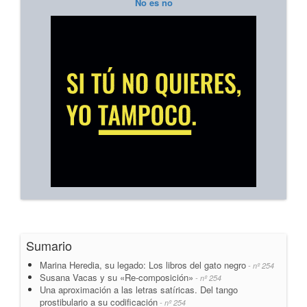
No es no
Sumario
Marina Heredia, su legado: Los libros del gato negro
- nº 254
Susana Vacas y su «Re-composición»
- nº 254
Una aproximación a las letras satíricas. Del tango
prostibulario a su codificación
- nº 254