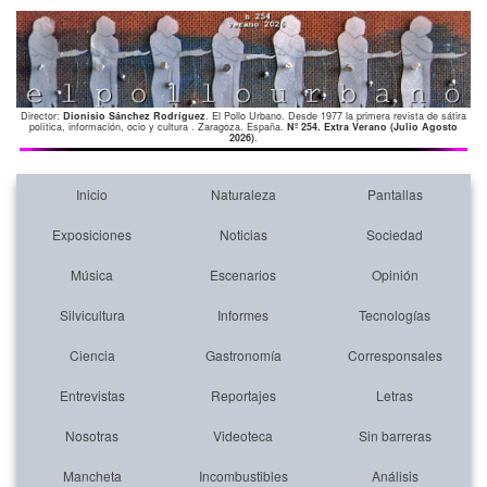
Director:
Dionisio Sánchez Rodríguez
. El Pollo Urbano. Desde 1977 la primera revista de sátira
política, información, ocio y cultura . Zaragoza. España.
Nº 254. Extra Verano (Julio Agosto
2026)
.
Inicio
Naturaleza
Pantallas
Exposiciones
Noticias
Sociedad
Música
Escenarios
Opinión
Silvicultura
Informes
Tecnologías
Ciencia
Gastronomía
Corresponsales
Entrevistas
Reportajes
Letras
Nosotras
Videoteca
Sin barreras
Mancheta
Incombustibles
Análisis