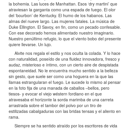
la bohemia. Las luces de Manhattan. Esos ‘dry martini’ que
atraviesan la garganta como una espada de fuego. El olor
del ‘bourbon’ de Kentucky. El humo de los habanos. Las
almas del nueve largo. Las mujeres fatales. La música de
Duke Ellington. El Savoy, en fin, como un pecado confesable.
Con ese decorado hemos alimentado nuestro imaginario.
Nuestro penúltimo refugio, lo que el viento bobo del presente
quiere llevarse. Un lujo.
Alvite nos regala el estilo y nos oculta la colada. Y lo hace
con naturalidad, poseído de una fluidez innovadora, fresco y
audaz, misterioso e íntimo, con un cierto aire de despistada
espontaneidad. No le encuentra mucho sentido a la belleza
sin gesto, que suele ser como una hoguera en la que las
llamas estrangularan el fuego. Le sucede lo mismo al pensar
en la foto fija de una manada de caballos –bellos, pero
tiesos- y evocar el viejo wéstern fordiano en el que
atravesaba el horizonte la sorda marimba de una carreta
arrastrada sobre el tambor del polvo por un tiro de
estilizadas cabalgaduras con las bridas tensas y el aliento en
rama.
Siempre se ha sentido atraído por los escritores de vida