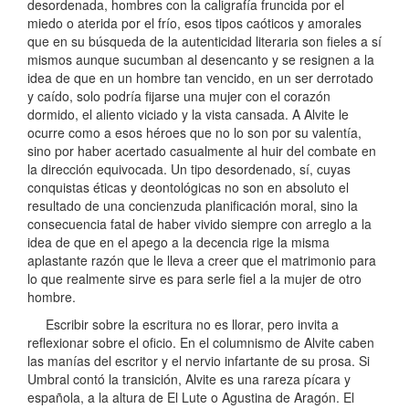
desordenada, hombres con la caligrafía fruncida por el
miedo o aterida por el frío, esos tipos caóticos y amorales
que en su búsqueda de la autenticidad literaria son fieles a sí
mismos aunque sucumban al desencanto y se resignen a la
idea de que en un hombre tan vencido, en un ser derrotado
y caído, solo podría fijarse una mujer con el corazón
dormido, el aliento viciado y la vista cansada. A Alvite le
ocurre como a esos héroes que no lo son por su valentía,
sino por haber acertado casualmente al huir del combate en
la dirección equivocada. Un tipo desordenado, sí, cuyas
conquistas éticas y deontológicas no son en absoluto el
resultado de una concienzuda planificación moral, sino la
consecuencia fatal de haber vivido siempre con arreglo a la
idea de que en el apego a la decencia rige la misma
aplastante razón que le lleva a creer que el matrimonio para
lo que realmente sirve es para serle fiel a la mujer de otro
hombre.
Escribir sobre la escritura no es llorar, pero invita a
reflexionar sobre el oficio. En el columnismo de Alvite caben
las manías del escritor y el nervio infartante de su prosa. Si
Umbral contó la transición, Alvite es una rareza pícara y
española, a la altura de El Lute o Agustina de Aragón. El