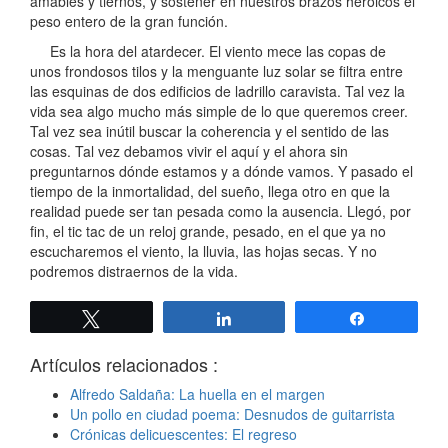
amables y tiernos, y sostener en nuestros brazos heroicos el
peso entero de la gran función.
Es la hora del atardecer. El viento mece las copas de
unos frondosos tilos y la menguante luz solar se filtra entre
las esquinas de dos edificios de ladrillo caravista. Tal vez la
vida sea algo mucho más simple de lo que queremos creer.
Tal vez sea inútil buscar la coherencia y el sentido de las
cosas. Tal vez debamos vivir el aquí y el ahora sin
preguntarnos dónde estamos y a dónde vamos. Y pasado el
tiempo de la inmortalidad, del sueño, llega otro en que la
realidad puede ser tan pesada como la ausencia. Llegó, por
fin, el tic tac de un reloj grande, pesado, en el que ya no
escucharemos el viento, la lluvia, las hojas secas. Y no
podremos distraernos de la vida.
Twittear
Compartir
Compartir
Artículos relacionados :
Alfredo Saldaña: La huella en el margen
Un pollo en ciudad poema: Desnudos de guitarrista
Crónicas delicuescentes: El regreso