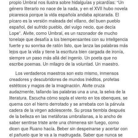
propio Umbral nos ilustra sobre hidalguías y picardías: “Un
género literario no nace de la nada, y en el XVII hubo novela
picaresca porque la vida española andaba apicarada. El
pícaro es la versión maleada del villano, del buen pueblo
español, del sufrido pueblo, del vulgo necio, que decía
Lope”. Alvite, como Umbral, es un razonador de mucho
tonelaje que desafía a los biempensantes con su inteligencia
fuerte y su sonrisa de ratón listo, que lanza las palabras más
lejos que la vida y tiene la escritura bien cargada de ironía,
siempre un paso más allá del ingenio. Un poeta que no
escribe poemas. Un milagro de la voluntad. Un maestro.
Los verdaderos maestros son esto mismo, inmensos
creadores y descubridores de mundos inéditos, profetas
estéticos y magos de la imaginación. Alvite cruza
audazmente, tallando las palabras una a una, la selva de la
literatura. Escucha cómo sopla el viento en los obenques, se
quema con el hierro derrotado y se arrebata con la párvula
cadera de la virgen adolescente. Su prosa tiembla después
de la belleza en las metáforas umbralianas, a lo ancho de
saber sentirse triste ante una chimenea sin fuego, como
dicen que Ruano hacía. Beber sin despeinarse y acertar con
el pañuelo que le va a la madrugada. Saber que nunca se