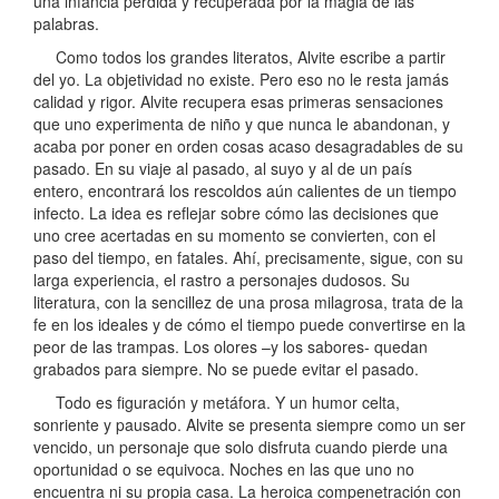
una infancia perdida y recuperada por la magia de las
palabras.
Como todos los grandes literatos, Alvite escribe a partir
del yo. La objetividad no existe. Pero eso no le resta jamás
calidad y rigor. Alvite recupera esas primeras sensaciones
que uno experimenta de niño y que nunca le abandonan, y
acaba por poner en orden cosas acaso desagradables de su
pasado. En su viaje al pasado, al suyo y al de un país
entero, encontrará los rescoldos aún calientes de un tiempo
infecto. La idea es reflejar sobre cómo las decisiones que
uno cree acertadas en su momento se convierten, con el
paso del tiempo, en fatales. Ahí, precisamente, sigue, con su
larga experiencia, el rastro a personajes dudosos. Su
literatura, con la sencillez de una prosa milagrosa, trata de la
fe en los ideales y de cómo el tiempo puede convertirse en la
peor de las trampas. Los olores –y los sabores- quedan
grabados para siempre. No se puede evitar el pasado.
Todo es figuración y metáfora. Y un humor celta,
sonriente y pausado. Alvite se presenta siempre como un ser
vencido, un personaje que solo disfruta cuando pierde una
oportunidad o se equivoca. Noches en las que uno no
encuentra ni su propia casa. La heroica compenetración con