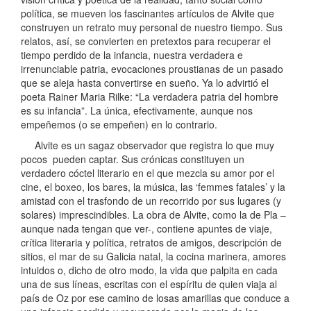
política, se mueven los fascinantes artículos de Alvite que
construyen un retrato muy personal de nuestro tiempo. Sus
relatos, así, se convierten en pretextos para recuperar el
tiempo perdido de la infancia, nuestra verdadera e
irrenunciable patria, evocaciones proustianas de un pasado
que se aleja hasta convertirse en sueño. Ya lo advirtió el
poeta Rainer Maria Rilke: “La verdadera patria del hombre
es su infancia”. La única, efectivamente, aunque nos
empeñemos (o se empeñen) en lo contrario.
Alvite es un sagaz observador que registra lo que muy
pocos pueden captar. Sus crónicas constituyen un
verdadero cóctel literario en el que mezcla su amor por el
cine, el boxeo, los bares, la música, las ‘femmes fatales’ y la
amistad con el trasfondo de un recorrido por sus lugares (y
solares) imprescindibles. La obra de Alvite, como la de Pla –
aunque nada tengan que ver-, contiene apuntes de viaje,
crítica literaria y política, retratos de amigos, descripción de
sitios, el mar de su Galicia natal, la cocina marinera, amores
intuidos o, dicho de otro modo, la vida que palpita en cada
una de sus líneas, escritas con el espíritu de quien viaja al
país de Oz por ese camino de losas amarillas que conduce a