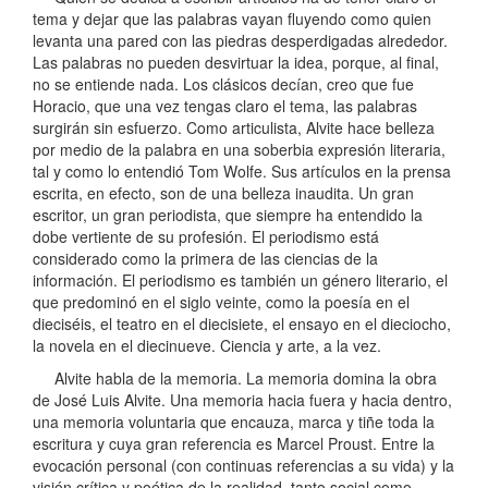
tema y dejar que las palabras vayan fluyendo como quien
levanta una pared con las piedras desperdigadas alrededor.
Las palabras no pueden desvirtuar la idea, porque, al final,
no se entiende nada. Los clásicos decían, creo que fue
Horacio, que una vez tengas claro el tema, las palabras
surgirán sin esfuerzo. Como articulista, Alvite hace belleza
por medio de la palabra en una soberbia expresión literaria,
tal y como lo entendió Tom Wolfe. Sus artículos en la prensa
escrita, en efecto, son de una belleza inaudita. Un gran
escritor, un gran periodista, que siempre ha entendido la
dobe vertiente de su profesión. El periodismo está
considerado como la primera de las ciencias de la
información. El periodismo es también un género literario, el
que predominó en el siglo veinte, como la poesía en el
dieciséis, el teatro en el diecisiete, el ensayo en el dieciocho,
la novela en el diecinueve. Ciencia y arte, a la vez.
Alvite habla de la memoria. La memoria domina la obra
de José Luis Alvite. Una memoria hacia fuera y hacia dentro,
una memoria voluntaria que encauza, marca y tiñe toda la
escritura y cuya gran referencia es Marcel Proust. Entre la
evocación personal (con continuas referencias a su vida) y la
visión crítica y poética de la realidad, tanto social como