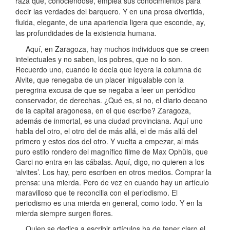
raza que, conociéndose, emplea sus conocimientos para
decir las verdades del barquero. Y en una prosa divertida,
fluida, elegante, de una apariencia ligera que esconde, ay,
las profundidades de la existencia humana.
Aquí, en Zaragoza, hay muchos individuos que se creen
intelectuales y no saben, los pobres, que no lo son.
Recuerdo uno, cuando le decía que leyera la columna de
Alvite, que renegaba de un placer inigualable con la
peregrina excusa de que se negaba a leer un periódico
conservador, de derechas. ¿Qué es, si no, el diario decano
de la capital aragonesa, en el que escribe? Zaragoza,
además de inmortal, es una ciudad provinciana. Aquí uno
habla del otro, el otro del de más allá, el de más allá del
primero y estos dos del otro. Y vuelta a empezar, al más
puro estilo rondero del magnífico filme de Max Ophüls, que
Garci no entra en las cábalas. Aquí, digo, no quieren a los
‘alvites’. Los hay, pero escriben en otros medios. Comprar la
prensa: una mierda. Pero de vez en cuando hay un artículo
maravilloso que te reconcilia con el periodismo. El
periodismo es una mierda en general, como todo. Y en la
mierda siempre surgen flores.
Quien se dedica a escribir artículos ha de tener claro el