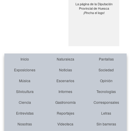
La página de la Diputación
Provincial de Huesca
¡Pincha el logo!
Inicio
Naturaleza
Pantallas
Exposiciones
Noticias
Sociedad
Música
Escenarios
Opinión
Silvicultura
Informes
Tecnologías
Ciencia
Gastronomía
Corresponsales
Entrevistas
Reportajes
Letras
Nosotras
Videoteca
Sin barreras