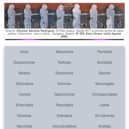
Director:
Dionisio Sánchez Rodríguez
. El Pollo Urbano. Desde 1977 la primera revista de sátira
política, información, ocio y cultura . Zaragoza. España.
Nº 254. Extra Verano (Julio Agosto
2026)
.
Inicio
Naturaleza
Pantallas
Exposiciones
Noticias
Sociedad
Música
Escenarios
Opinión
Silvicultura
Informes
Tecnologías
Ciencia
Gastronomía
Corresponsales
Entrevistas
Reportajes
Letras
Nosotras
Videoteca
Sin barreras
Mancheta
Incombustibles
Análisis