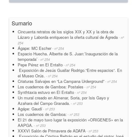
Sumario
Cincuenta retratos de los siglos XIX y XX y la obra de
Lázaro y Laborda enriquecen la oferta cultural de Ágreda
- nº
254
Ágape: MC Escher
- nº 254
Espacio Huecha. Alberite de S. Juan:’Inauguración de la
temporada’
- nº 254
Pepe Pérez en El Entalto
- nº 254
Exposición de Jesús Guallar Rodrigo.“Entre espacios“. En
el Museo Orús.
- nº 254
Criaturas Salvajes en “La Campana Urderground”
- nº 254
Los cuadernos de Gamboa: Postales
- nº 254
Synthtaxia estuvo en El Entalto
- nº 254
Un mural creado en Almenar, Soria, por Isis Gayo y
Azahara del Campo Granada.
- nº 253
Agápe: Gaudí
- nº 253
Los cuadernos de Gamboa:
- nº 253
El 21 de mayo tuvo lugar la exposición «ORIGENES» en la
AAPGA.
- nº 253
XXXVI Salón de Primavera de ADAFA
- nº 253
Exposición de Cristina Beltrán en el estudio del pintor José