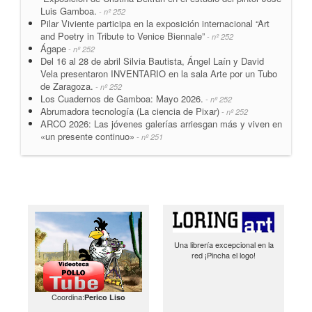
Luis Gamboa.
- nº 252
Pilar Viviente participa en la exposición internacional “Art
and Poetry in Tribute to Venice Biennale”
- nº 252
Ágape
- nº 252
Del 16 al 28 de abril Silvia Bautista, Ángel Laín y David
Vela presentaron INVENTARIO en la sala Arte por un Tubo
de Zaragoza.
- nº 252
Los Cuadernos de Gamboa: Mayo 2026.
- nº 252
Abrumadora tecnología (La ciencia de Pixar)
- nº 252
ARCO 2026: Las jóvenes galerías arriesgan más y viven en
«un presente continuo»
- nº 251
Una librería excepcional en la
red ¡Pincha el logo!
Coordina:
Perico Liso