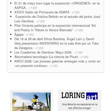
El 21 de mayo tuvo lugar la exposición «ORIGENES» en la
AAPGA.
- nº 253
XXXVI Salón de Primavera de ADAFA
- nº 253
Exposición de Cristina Beltrán en el estudio del pintor José
Luis Gamboa.
- nº 252
Pilar Viviente participa en la exposición internacional “Art
and Poetry in Tribute to Venice Biennale”
- nº 252
Ágape
- nº 252
Del 16 al 28 de abril Silvia Bautista, Ángel Laín y David
Vela presentaron INVENTARIO en la sala Arte por un Tubo
de Zaragoza.
- nº 252
Los Cuadernos de Gamboa: Mayo 2026.
- nº 252
Abrumadora tecnología (La ciencia de Pixar)
- nº 252
ARCO 2026: Las jóvenes galerías arriesgan más y viven en
«un presente continuo»
- nº 251
Una librería excepcional en la
red ¡Pincha el logo!