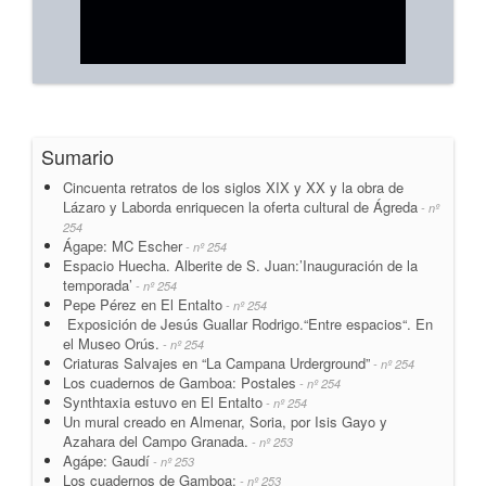
Sumario
Cincuenta retratos de los siglos XIX y XX y la obra de
Lázaro y Laborda enriquecen la oferta cultural de Ágreda
- nº
254
Ágape: MC Escher
- nº 254
Espacio Huecha. Alberite de S. Juan:’Inauguración de la
temporada’
- nº 254
Pepe Pérez en El Entalto
- nº 254
Exposición de Jesús Guallar Rodrigo.“Entre espacios“. En
el Museo Orús.
- nº 254
Criaturas Salvajes en “La Campana Urderground”
- nº 254
Los cuadernos de Gamboa: Postales
- nº 254
Synthtaxia estuvo en El Entalto
- nº 254
Un mural creado en Almenar, Soria, por Isis Gayo y
Azahara del Campo Granada.
- nº 253
Agápe: Gaudí
- nº 253
Los cuadernos de Gamboa:
- nº 253