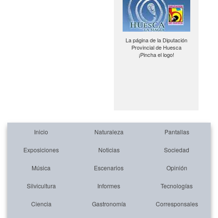
La página de la Diputación
Provincial de Huesca
¡Pincha el logo!
Inicio
Naturaleza
Pantallas
Exposiciones
Noticias
Sociedad
Música
Escenarios
Opinión
Silvicultura
Informes
Tecnologías
Ciencia
Gastronomía
Corresponsales