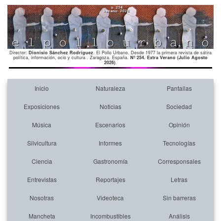
Director:
Dionisio Sánchez Rodríguez
. El Pollo Urbano. Desde 1977 la primera revista de sátira
política, información, ocio y cultura . Zaragoza. España.
Nº 254. Extra Verano (Julio Agosto
2026)
.
Inicio
Naturaleza
Pantallas
Exposiciones
Noticias
Sociedad
Música
Escenarios
Opinión
Silvicultura
Informes
Tecnologías
Ciencia
Gastronomía
Corresponsales
Entrevistas
Reportajes
Letras
Nosotras
Videoteca
Sin barreras
Mancheta
Incombustibles
Análisis