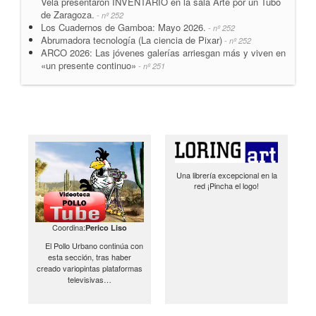
Vela presentaron INVENTARIO en la sala Arte por un Tubo
de Zaragoza.
- nº 252
Los Cuadernos de Gamboa: Mayo 2026.
- nº 252
Abrumadora tecnología (La ciencia de Pixar)
- nº 252
ARCO 2026: Las jóvenes galerías arriesgan más y viven en
«un presente continuo»
- nº 251
Una librería excepcional en la
red ¡Pincha el logo!
Coordina:
Perico Liso
El Pollo Urbano continúa con
esta sección, tras haber
creado variopintas plataformas
televisivas…