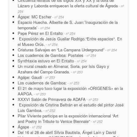
Cincuenta retratos de los siglos XIX y XX y la obra de
Lázaro y Laborda enriquecen la oferta cultural de Ágreda
- nº
254
Ágape: MC Escher
- nº 254
Espacio Huecha. Alberite de S. Juan:’Inauguración de la
temporada’
- nº 254
Pepe Pérez en El Entalto
- nº 254
Exposición de Jesús Guallar Rodrigo.“Entre espacios“. En
el Museo Orús.
- nº 254
Criaturas Salvajes en “La Campana Urderground”
- nº 254
Los cuadernos de Gamboa: Postales
- nº 254
Synthtaxia estuvo en El Entalto
- nº 254
Un mural creado en Almenar, Soria, por Isis Gayo y
Azahara del Campo Granada.
- nº 253
Agápe: Gaudí
- nº 253
Los cuadernos de Gamboa:
- nº 253
El 21 de mayo tuvo lugar la exposición «ORIGENES» en la
AAPGA.
- nº 253
XXXVI Salón de Primavera de ADAFA
- nº 253
Exposición de Cristina Beltrán en el estudio del pintor José
Luis Gamboa.
- nº 252
Pilar Viviente participa en la exposición internacional “Art
and Poetry in Tribute to Venice Biennale”
- nº 252
Ágape
- nº 252
Del 16 al 28 de abril Silvia Bautista, Ángel Laín y David