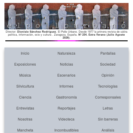
Director:
Dionisio Sánchez Rodríguez
. El Pollo Urbano. Desde 1977 la primera revista de sátira
política, información, ocio y cultura . Zaragoza. España.
Nº 254. Extra Verano (Julio Agosto
2026)
.
Inicio
Naturaleza
Pantallas
Exposiciones
Noticias
Sociedad
Música
Escenarios
Opinión
Silvicultura
Informes
Tecnologías
Ciencia
Gastronomía
Corresponsales
Entrevistas
Reportajes
Letras
Nosotras
Videoteca
Sin barreras
Mancheta
Incombustibles
Análisis