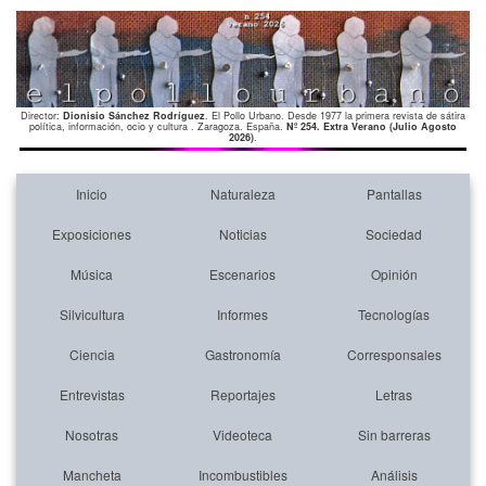
Director:
Dionisio Sánchez Rodríguez
. El Pollo Urbano. Desde 1977 la primera revista de sátira
política, información, ocio y cultura . Zaragoza. España.
Nº 254. Extra Verano (Julio Agosto
2026)
.
Inicio
Naturaleza
Pantallas
Exposiciones
Noticias
Sociedad
Música
Escenarios
Opinión
Silvicultura
Informes
Tecnologías
Ciencia
Gastronomía
Corresponsales
Entrevistas
Reportajes
Letras
Nosotras
Videoteca
Sin barreras
Mancheta
Incombustibles
Análisis