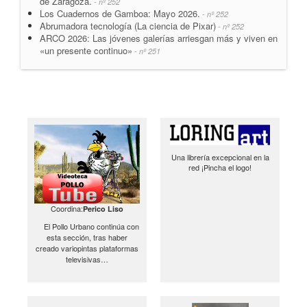
de Zaragoza.
- nº 252
Los Cuadernos de Gamboa: Mayo 2026.
- nº 252
Abrumadora tecnología (La ciencia de Pixar)
- nº 252
ARCO 2026: Las jóvenes galerías arriesgan más y viven en
«un presente continuo»
- nº 251
Una librería excepcional en la
red ¡Pincha el logo!
Coordina:
Perico Liso
El Pollo Urbano continúa con
esta sección, tras haber
creado variopintas plataformas
televisivas…