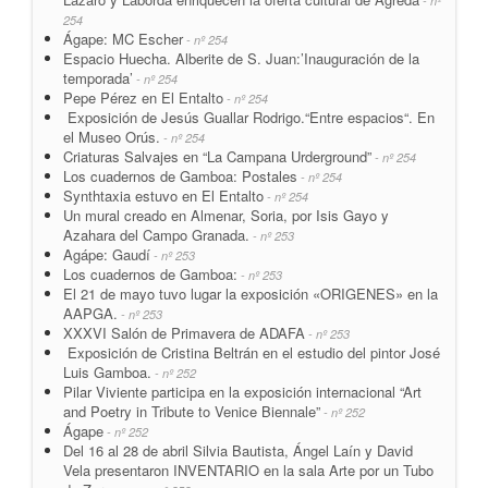
- nº
254
Ágape: MC Escher
- nº 254
Espacio Huecha. Alberite de S. Juan:’Inauguración de la
temporada’
- nº 254
Pepe Pérez en El Entalto
- nº 254
Exposición de Jesús Guallar Rodrigo.“Entre espacios“. En
el Museo Orús.
- nº 254
Criaturas Salvajes en “La Campana Urderground”
- nº 254
Los cuadernos de Gamboa: Postales
- nº 254
Synthtaxia estuvo en El Entalto
- nº 254
Un mural creado en Almenar, Soria, por Isis Gayo y
Azahara del Campo Granada.
- nº 253
Agápe: Gaudí
- nº 253
Los cuadernos de Gamboa:
- nº 253
El 21 de mayo tuvo lugar la exposición «ORIGENES» en la
AAPGA.
- nº 253
XXXVI Salón de Primavera de ADAFA
- nº 253
Exposición de Cristina Beltrán en el estudio del pintor José
Luis Gamboa.
- nº 252
Pilar Viviente participa en la exposición internacional “Art
and Poetry in Tribute to Venice Biennale”
- nº 252
Ágape
- nº 252
Del 16 al 28 de abril Silvia Bautista, Ángel Laín y David
Vela presentaron INVENTARIO en la sala Arte por un Tubo