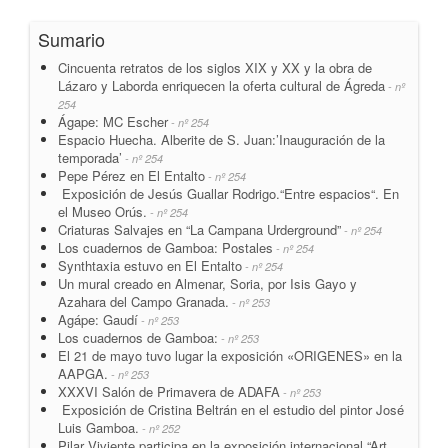
Sumario
Cincuenta retratos de los siglos XIX y XX y la obra de
Lázaro y Laborda enriquecen la oferta cultural de Ágreda
- nº
254
Ágape: MC Escher
- nº 254
Espacio Huecha. Alberite de S. Juan:’Inauguración de la
temporada’
- nº 254
Pepe Pérez en El Entalto
- nº 254
Exposición de Jesús Guallar Rodrigo.“Entre espacios“. En
el Museo Orús.
- nº 254
Criaturas Salvajes en “La Campana Urderground”
- nº 254
Los cuadernos de Gamboa: Postales
- nº 254
Synthtaxia estuvo en El Entalto
- nº 254
Un mural creado en Almenar, Soria, por Isis Gayo y
Azahara del Campo Granada.
- nº 253
Agápe: Gaudí
- nº 253
Los cuadernos de Gamboa:
- nº 253
El 21 de mayo tuvo lugar la exposición «ORIGENES» en la
AAPGA.
- nº 253
XXXVI Salón de Primavera de ADAFA
- nº 253
Exposición de Cristina Beltrán en el estudio del pintor José
Luis Gamboa.
- nº 252
Pilar Viviente participa en la exposición internacional “Art