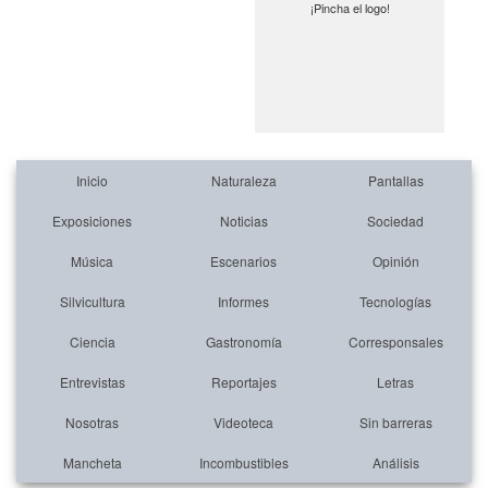
¡Pincha el logo!
Inicio
Naturaleza
Pantallas
Exposiciones
Noticias
Sociedad
Música
Escenarios
Opinión
Silvicultura
Informes
Tecnologías
Ciencia
Gastronomía
Corresponsales
Entrevistas
Reportajes
Letras
Nosotras
Videoteca
Sin barreras
Mancheta
Incombustibles
Análisis