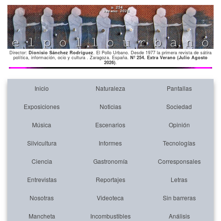
Director:
Dionisio Sánchez Rodríguez
. El Pollo Urbano. Desde 1977 la primera revista de sátira
política, información, ocio y cultura . Zaragoza. España.
Nº 254. Extra Verano (Julio Agosto
2026)
.
Inicio
Naturaleza
Pantallas
Exposiciones
Noticias
Sociedad
Música
Escenarios
Opinión
Silvicultura
Informes
Tecnologías
Ciencia
Gastronomía
Corresponsales
Entrevistas
Reportajes
Letras
Nosotras
Videoteca
Sin barreras
Mancheta
Incombustibles
Análisis