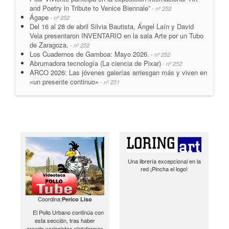
and Poetry in Tribute to Venice Biennale”
- nº 252
Ágape
- nº 252
Del 16 al 28 de abril Silvia Bautista, Ángel Laín y David
Vela presentaron INVENTARIO en la sala Arte por un Tubo
de Zaragoza.
- nº 252
Los Cuadernos de Gamboa: Mayo 2026.
- nº 252
Abrumadora tecnología (La ciencia de Pixar)
- nº 252
ARCO 2026: Las jóvenes galerías arriesgan más y viven en
«un presente continuo»
- nº 251
Una librería excepcional en la
red ¡Pincha el logo!
Coordina:
Perico Liso
El Pollo Urbano continúa con
esta sección, tras haber
creado variopintas plataformas